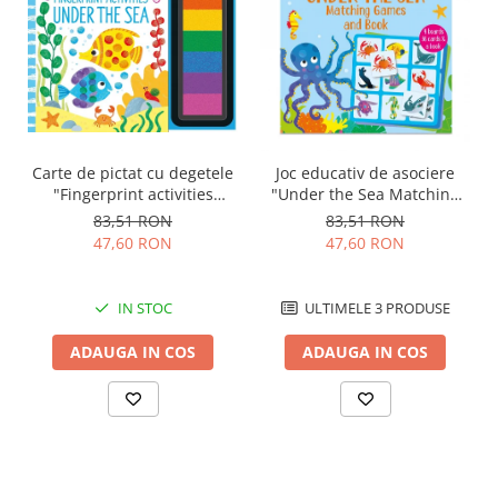
Carte de pictat cu degetele
Joc educativ de asociere
"Fingerprint activities
"Under the Sea Matching
Under the sea", Usborne
Games", Usborne
83,51 RON
83,51 RON
47,60 RON
47,60 RON
IN STOC
ULTIMELE 3 PRODUSE
ADAUGA IN COS
ADAUGA IN COS