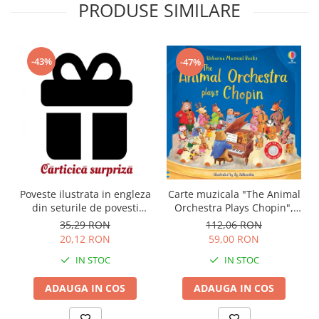
PRODUSE SIMILARE
-43%
-47%
Carte muzicala "The Animal
Poveste ilustrata in engleza
Orchestra Plays Chopin",
din seturile de povesti
cartonata, Usborne
Usborne
112,06 RON
35,29 RON
59,00 RON
20,12 RON
IN STOC
IN STOC
ADAUGA IN COS
ADAUGA IN COS