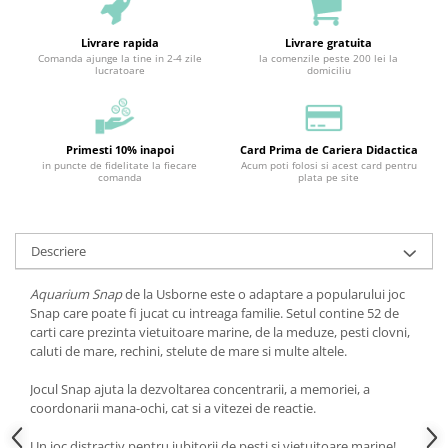
Livrare rapida
Livrare gratuita
Comanda ajunge la tine in 2-4 zile
la comenzile peste 200 lei la
lucratoare
domiciliu
Primesti 10% inapoi
Card Prima de Cariera Didactica
in puncte de fidelitate la fiecare
Acum poti folosi si acest card pentru
comanda
plata pe site
Descriere
Aquarium Snap
de la Usborne este o adaptare a popularului joc
Snap care poate fi jucat cu intreaga familie. Setul contine 52 de
carti care prezinta vietuitoare marine, de la meduze, pesti clovni,
caluti de mare, rechini, stelute de mare si multe altele.
Jocul Snap ajuta la dezvoltarea concentrarii, a memoriei, a
coordonarii mana-ochi, cat si a vitezei de reactie.
Un joc distractiv pentru iubitorii de pesti si vietuitoare marine!