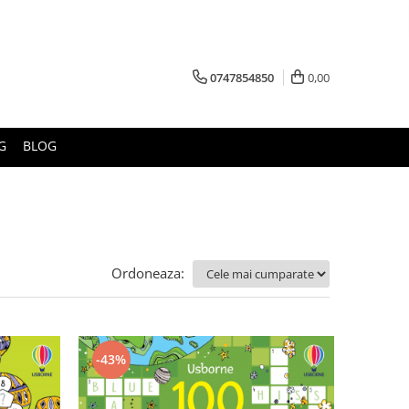
0747854850
0,00
G
BLOG
Ordoneaza:
-43%