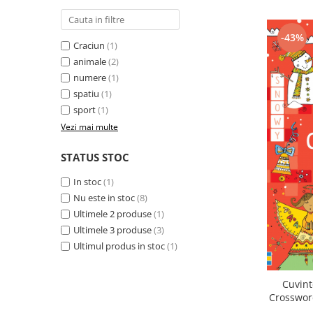
-43%
Craciun
(1)
animale
(2)
numere
(1)
spatiu
(1)
sport
(1)
Vezi mai multe
STATUS STOC
In stoc
(1)
Nu este in stoc
(8)
Ultimele 2 produse
(1)
Ultimele 3 produse
(3)
Ultimul produs in stoc
(1)
Cuvint
Crosswor