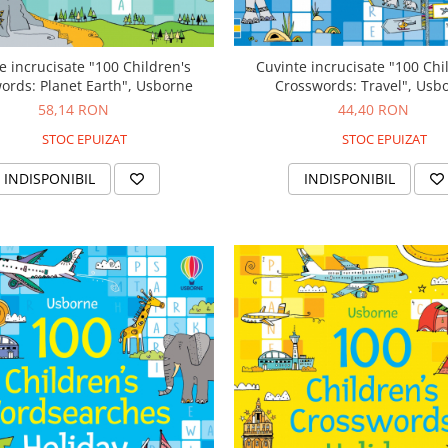
Cuvinte incrucisate "100 Chi
e incrucisate "100 Children's
Crosswords: Travel", Usb
ords: Planet Earth", Usborne
44,40 RON
58,14 RON
STOC EPUIZAT
STOC EPUIZAT
INDISPONIBIL
INDISPONIBIL