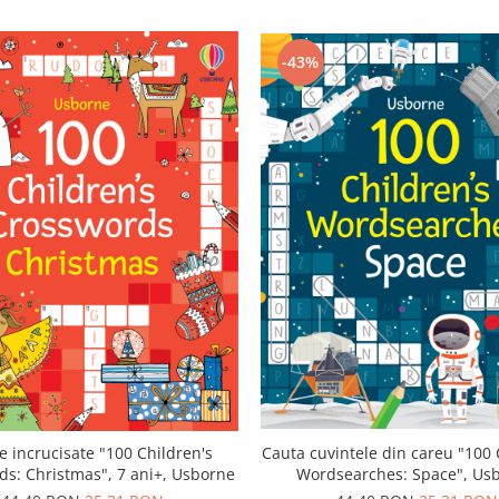
-43%
Cauta cuvintele din careu "100 
e incrucisate "100 Children's
Wordsearches: Space", Us
ds: Christmas", 7 ani+, Usborne