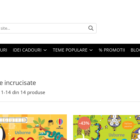
URI
IDEI CADOURI
TEME POPULARE
% PROMOTII
BLO
e incrucisate
1-
14
din
14
produse
-43%