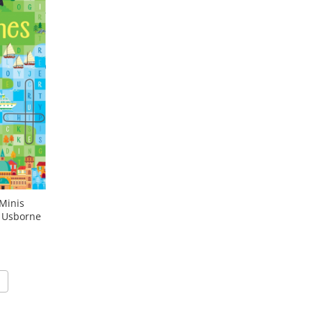
"Minis
, Usborne