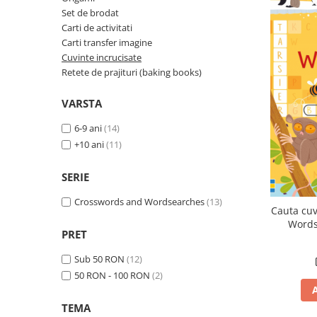
Insecte
Set de brodat
Biblia pentru copii
Cuvinte incrucisate
Istorie
Carti de activitati
Carti cu magneti
Retete de prajituri (baking books)
Carti transfer imagine
Mijloace de transport
Cuvinte incrucisate
Carti fold-out
Numere, litere, forme, culori
Retete de prajituri (baking books)
Carti slot-together
Pasari
Dictionare
VARSTA
Paște
Enciclopedii
6-9 ani
(14)
Poppy si Sam
+10 ani
(11)
Ghid ingrijire animale
Printese, zane si papusi
Programare
Religios
SERIE
Scoala
Crosswords and Wordsearches
(13)
Cauta cuv
Spatiu
Words
PRET
Supereroi
Sub 50 RON
(12)
Unicorni
50 RON - 100 RON
(2)
Vacanta de vara
Vietuitoare marine, mari, oceane
TEMA