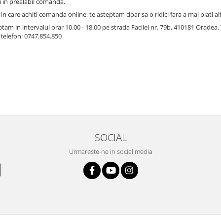
i in prealabil comanda.
 in care achiti comanda online, te asteptam doar sa o ridici fara a mai plati al
ptam in intervalul orar 10.00 - 18.00 pe strada Facliei nr. 79b, 410181 Orade
 telefon: 0747.854.850
SOCIAL
Urmareste-ne in social media