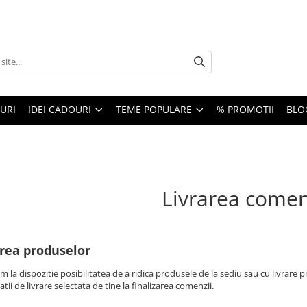
URI
IDEI CADOURI
TEME POPULARE
% PROMOTII
BLO
Livrarea comen
rea produselor​
m la dispozitie posibilitatea de a ridica produsele de la sediu sau cu livrar
tii de livrare selectata de tine la finalizarea comenzii.