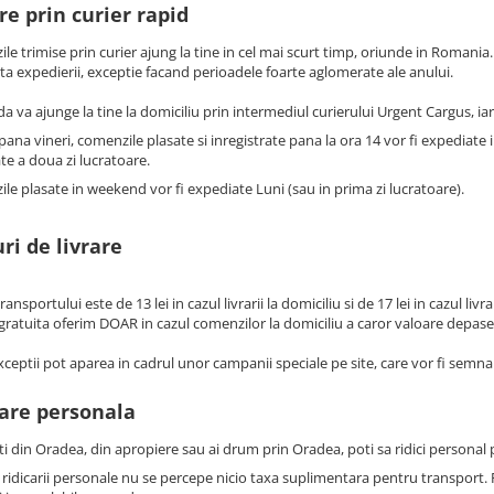
re prin curier rapid
le trimise prin curier ajung la tine in cel mai scurt timp, oriunde in Romania
ata expedierii, exceptie facand perioadele foarte aglomerate ale anului.
 va ajunge la tine la domiciliu prin intermediul curierului Urgent Cargus, i
pana vineri, comenzile plasate si inregistrate pana la ora 14 vor fi expediate i
te a doua zi lucratoare.
le plasate in weekend vor fi expediate Luni (sau in prima zi lucratoare).
ri de livrare
ransportului este de 13 lei in cazul livrarii la domiciliu si de 17 lei in cazul livr
 gratuita oferim DOAR in cazul comenzilor la domiciliu a caror valoare depase
ceptii pot aparea in cadrul unor campanii speciale pe site, care vor fi semnal
care personala
ti din Oradea, din apropiere sau ai drum prin Oradea, poti sa ridici personal 
 ridicarii personale nu se percepe nicio taxa suplimentara pentru transport. Pl