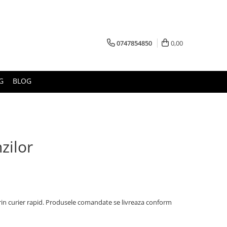
0747854850
0,00
G
BLOG
zilor
e prin curier rapid. Produsele comandate se livreaza conform