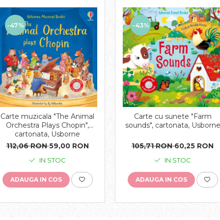
-43%
-47%
Carte muzicala "The Animal
Carte cu sunete "Farm
Orchestra Plays Chopin",
sounds", cartonata, Usborn
cartonata, Usborne
112,06 RON
59,00 RON
105,71 RON
60,25 RON
IN STOC
IN STOC
ADAUGA IN COS
ADAUGA IN COS