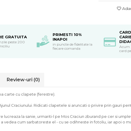
Adau
CARD
PRIMESTI 10%
RE GRATUITA
CARI
INAPOI
DIDA
nzile peste 200
in puncte de fidelitate la
miciliu
Acum po
fiecare comanda
card pe
Review-uri
(0)
a carte cu clapete (ferestre).
n Ajunul Craciunului. Ridicati clapetele si aruncati o privire prin gauri 
e lucreaza la sanie, urmariti-l pe Mos Craciun zburand pe cer si umpleti 
a vedea cum sarbatoreste el - cu se odihneste in fotoliu, iar apoi o mul