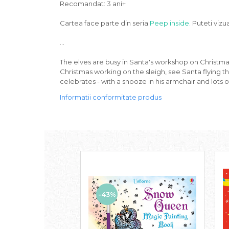
Recomandat: 3 ani+
Cartea face parte din seria
Peep inside.
Puteti vizua
...
The elves are busy in Santa's workshop on Christmas
Christmas working on the sleigh, see Santa flying t
celebrates - with a snooze in his armchair and lots of
Informatii conformitate produs
-43%