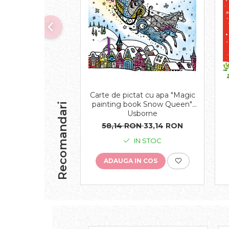
Carte de pictat cu apa "Magic
painting book Snow Queen",
Recomandari
Usborne
58,14 RON
33,14 RON
IN STOC
ADAUGA IN COS