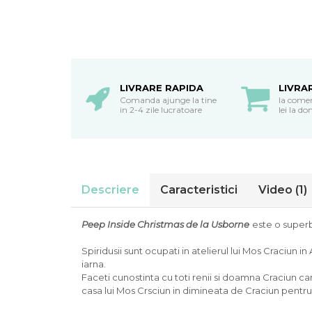
oceane
LIVRARE RAPIDA
LIVRA
Comanda ajunge la tine
la come
in 2-4 zile lucratoare
lei la do
Descriere
Caracteristici
Video
(1)
Peep Inside Christmas de la Usborne
este o superb
Spiridusii sunt ocupati in atelierul lui Mos Craciun i
iarna.
Faceti cunostinta cu toti renii si doamna Craciun car
casa lui Mos Crsciun in dimineata de Craciun pentru 