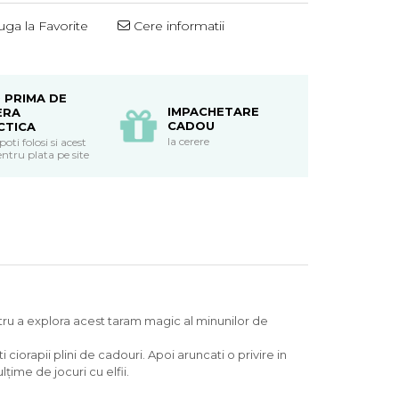
ga la Favorite
Cere informatii
 PRIMA DE
IMPACHETARE
ERA
CADOU
CTICA
la cerere
ti folosi si acest
ntru plata pe site
pentru a explora acest taram magic al minunilor de
ciorapii plini de cadouri. Apoi aruncati o privire in
țime de jocuri cu elfii.