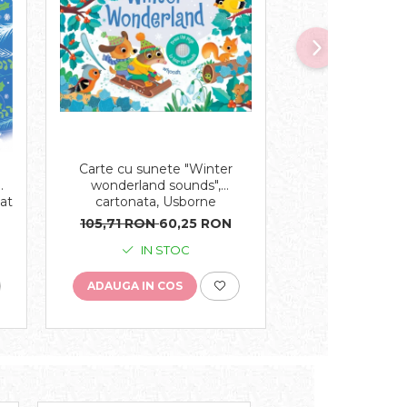
-43%
Carte cu sunete "Winter
Carte muzicala S
wonderland sounds",
Nuci, "The Nu
w
cartonata, Usborne
cartonata,
at
105,71 RON
60,25 RON
112,06 RON
6
IN STOC
IN S
ADAUGA IN COS
ADAUGA IN C