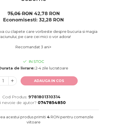
75,06 RON
42,78 RON
Economisesti:
32,28
RON
iva cu clapete care vorbeste despre bucuria si magia
aciunului, pe care cei mici o vor adora!
Recomandat 3 ani+
IN STOC
Durata de livrare:
2-4 zile lucratoare
ADAUGA IN COS
Cod Produs:
9781801310314
i nevoie de ajutor?
0747854850
rea acestui produs primiti
4
RON pentru comenzile
viitoare