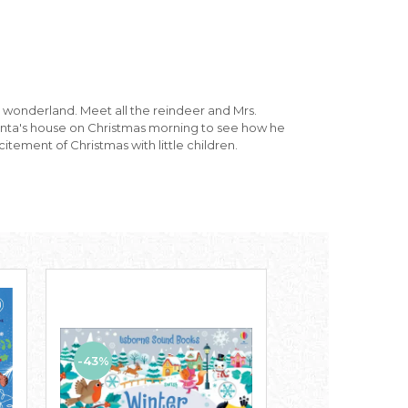
r wonderland. Meet all the reindeer and Mrs.
o Santa's house on Christmas morning to see how he
citement of Christmas with little children.
-43%