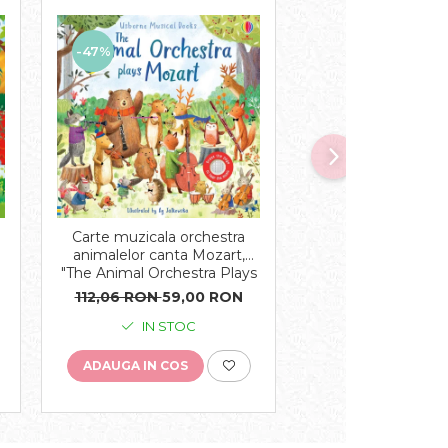
-47%
-43%
Carte muzicala orchestra
Carte cu magnet
e
animalelor canta Mozart,
Animals Magnet
"The Animal Orchestra Plays
cartonata, Us
Mozart", cartonata, Usborne
112,06 RON
59,00 RON
91,97 RON
52,
IN STOC
IN STO
ADAUGA IN COS
ADAUGA IN COS