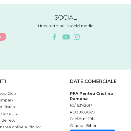
SOCIAL
Urmareste-ne in social media
NTI
DATE COMERCIALE
ood Club
PFA Pentea Cristina
Ramona
umpar?
F5/1637/2017
ii livrare
RO38103089
 de plata
Facliei nr 79b
a de retur
Oradea, Bihor
narea online a litigiilor