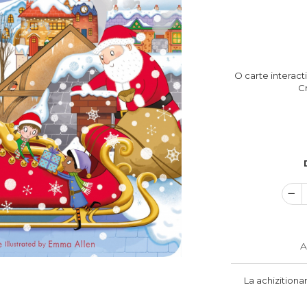
O carte interact
Cr
A
La achizitiona