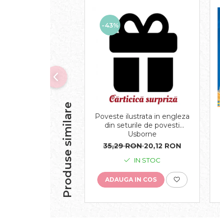
-43%
Produse similare
Poveste ilustrata in engleza
din seturile de povesti
Usborne
35,29 RON
20,12 RON
IN STOC
ADAUGA IN COS