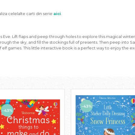
liza celelalte carti din serie
aici
.
 Eve. Lift flaps and peep through holes to explore this magical winte
hrough the sky, and fill the stockings full of presents. Then peep int
 elf games. This little interactive book is a perfect way to enjoy the ex
-43%
-43%