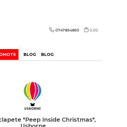
0747854850
0,00
OMOTII
BLOG
BLOG
clapete "Peep Inside Christmas",
Usborne