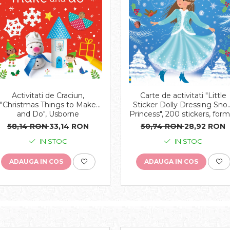
Activitati de Craciun,
Carte de activitati "Little
"Christmas Things to Make
Sticker Dolly Dressing Sno
and Do", Usborne
Princess", 200 stickers, form
A5, Usborne
58,14 RON
33,14 RON
50,74 RON
28,92 RON
IN STOC
IN STOC
ADAUGA IN COS
ADAUGA IN COS