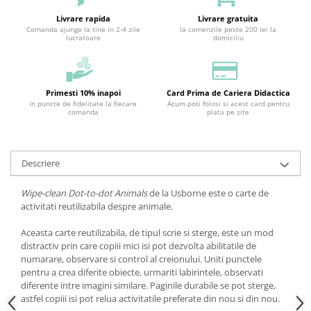
Livrare rapida
Livrare gratuita
Comanda ajunge la tine in 2-4 zile
la comenzile peste 200 lei la
lucratoare
domiciliu
Primesti 10% inapoi
Card Prima de Cariera Didactica
in puncte de fidelitate la fiecare
Acum poti folosi si acest card pentru
comanda
plata pe site
Descriere
Wipe-clean Dot-to-dot Animals
de la Usborne este o carte de
activitati reutilizabila despre animale.
Aceasta carte reutilizabila, de tipul scrie si sterge, este un mod
distractiv prin care copiii mici isi pot dezvolta abilitatile de
numarare, observare si control al creionului. Uniti punctele
pentru a crea diferite obiecte, urmariti labirintele, observati
diferente intre imagini similare. Paginile durabile se pot sterge,
astfel copiii isi pot relua activitatile preferate din nou si din nou.