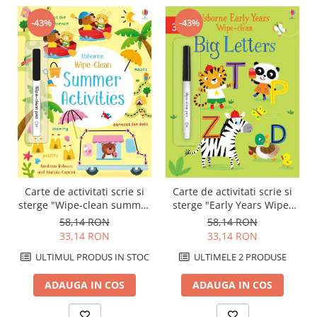
-43%
-43%
Carte de activitati scrie si
Carte de activitati scrie si
sterge "Wipe-clean summer
sterge "Early Years Wipe-
activities", reutilizabila,
Clean Big Letters",
58,14 RON
58,14 RON
Usborne
reutilizabila, Usborne
33,14 RON
33,14 RON
ULTIMUL PRODUS IN STOC
ULTIMELE 2 PRODUSE
ADAUGA IN COS
ADAUGA IN COS