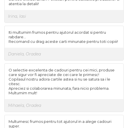
atentia la detalii!
Irina, Iasi
Iti multumim frumos pentru ajutorul acordat si pentru
rabdare...
Recomand cu drag aceste carti minunate pentru toti copiii!
Daniela, Oradea
O selectie excelenta de cadouri pentru cei mici, produse
care sigur vor fi apreciate de cei care le primesc!
Copilasul nostru adora cartile astea si nu se satura sa i le
citesc.
Apreciez si colaborarea minunata, fara nicio problema.
Multumim mult!
Mihaela, Oradea
Multumesc frumos pentru tot ajutorul in a alege cadouri
super.