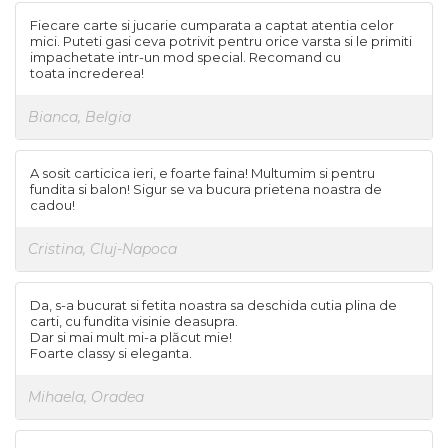
Insecte
Biblia pentru copii
Cuvinte incrucisate
Fiecare carte si jucarie cumparata a captat atentia celor
Istorie
mici. Puteti gasi ceva potrivit pentru orice varsta si le primiti
Carti cu magneti
Retete de prajituri (baking
impachetate intr-un mod special. Recomand cu
Mijloace de transport
books)
toata increderea!
Carti fold-out
Numere, litere, forme, culori
Carti slot-together
Bianca, Belgia
Pasari
Dictionare
Paște
A sosit carticica ieri, e foarte faina! Multumim si pentru
Enciclopedii
Poppy si Sam
fundita si balon! Sigur se va bucura prietena noastra de
cadou!
Ghid ingrijire animale
Printese, zane si papusi
Programare
Cristina, Cluj-Napoca
Religios
Scoala
Da, s-a bucurat si fetita noastra sa deschida cutia plina de
Spatiu
carti, cu fundita visinie deasupra.
Dar si mai mult mi-a plăcut mie!
Supereroi
Foarte classy si eleganta.
Unicorni
Mihaela, Oradea
Vacanta de vara
Vietuitoare marine, mari,