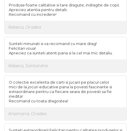
Produse foarte calitative si tare dragute, indragite de copii.
Apreciez atentia pentru detalii.
Recomand cu incredere!
Rebeca, Oradea
Sunteti minunati si va recomand cu mare drag!
Felicitari voua!
Apreciez ca sunteti atenti pana si la cel mai mic detaliu.
Rebeca, Santandrei
O colectie excelenta de carti si jucarii pe placul celor
mici de la jocuri educative pana la povesti fascinante si
extraordinare pentru ca fiecare seara de povesti sa fie
inedita!
Recomand cu toata dragostea!
Anamaria, Oradea
Sunteti extraordinari! Felicitari pentru calitatea produselor si