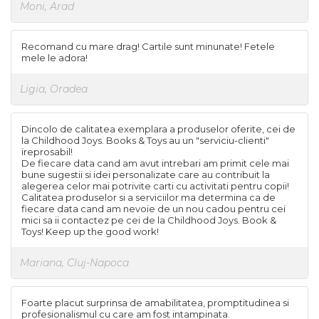
Moni, Arad
Recomand cu mare drag! Cartile sunt minunate! Fetele
mele le adora!
Ligia, Oradea
Dincolo de calitatea exemplara a produselor oferite, cei de
la Childhood Joys. Books & Toys au un "serviciu-clienti"
ireprosabil!
De fiecare data cand am avut intrebari am primit cele mai
bune sugestii si idei personalizate care au contribuit la
alegerea celor mai potrivite carti cu activitati pentru copii!
Calitatea produselor si a serviciilor ma determina ca de
fiecare data cand am nevoie de un nou cadou pentru cei
mici sa ii contactez pe cei de la Childhood Joys. Book &
Toys! Keep up the good work!
Mariana, Cluj-Napoca
Foarte placut surprinsa de amabilitatea, promptitudinea si
profesionalismul cu care am fost intampinata.