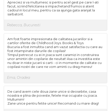
Apreciez si va mulțumesc si pentru acel gest pe care l-ati
facut, scriind felicitarea si impachetand frumos si atent
cadoul in locul meu, pentru ca sa ajunga gata aranjat la
sarbatorit.
Rebecca, Bucuresti
Am fost foarte impresionata de calitatea jucariilor si a
cartilor oferite de Childhood Joys. Books & Toys.
Bucuria a fost inmultita cand am vazut satisfactia cu care au
fost intampinate darurile de copilasi!
Timpul petrecut cu ei in joaca sunt caramizi in construirea
unor amintiri din copilarie de neuitat! Asa ca investitia este
nu doar in niste jucarii si carti - ci in momente de calitate cu
copilasii nostri de care ne vom aminti cu drag mereu!
Ema, Oradea
De cand avem cele doua zane unice si deosebite, casa
noastra e plina de poveste, fetele mai ocupate cu joaca.
Multumim!
Zane unice pentru fetite unice! Recomand cu mare drag!