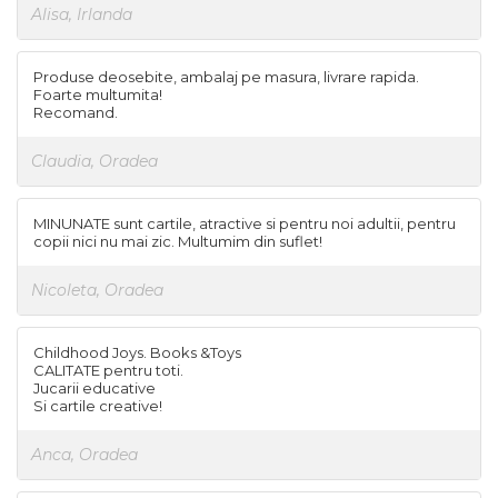
Alisa, Irlanda
Produse deosebite, ambalaj pe masura, livrare rapida.
Foarte multumita!
Recomand.
Claudia, Oradea
MINUNATE sunt cartile, atractive si pentru noi adultii, pentru
copii nici nu mai zic. Multumim din suflet!
Nicoleta, Oradea
Childhood Joys. Books &Toys
CALITATE pentru toti.
Jucarii educative
Si cartile creative!
Anca, Oradea