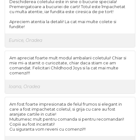
Deschiderea coletului este in sine o bucurie speciala!
oceane
Premergatoare a bucuriei de carti! Totul este împachetat
cu multa atentie, iar fundita este ciresica de pe tort!
Apreciem atentia la detalii! La cat mai multe colete si
fundite!
Eunice, Oradea
Am apreciat foarte mult modul ambalarii coletului! Chiar si
mie mi-a starnit o curiozitate, chiar daca stiam ce am
comandat. Felicitari Childhood Joys si la cat mai multe
comenzi!!!
Ioana, Oradea
Am fost foarte impresionata de felul frumos si elegant in
care a fost impachetat coletul, si grija cu care au fost
aranjate cartile in cutie!
Multumesc mult pentru comanda si pentru recomandari!
Copiii au fost incantati!
Cu siguranta vom reveni cu comenzi!!!