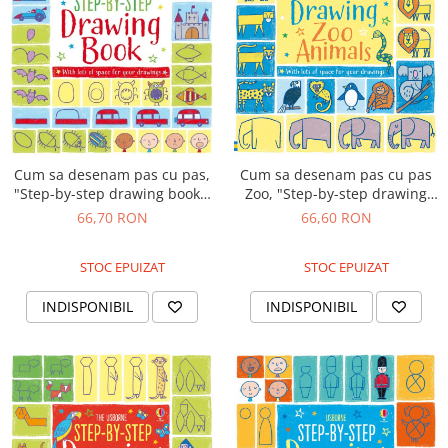
Cum sa desenam pas cu pas,
Cum sa desenam pas cu pas
"Step-by-step drawing book",
Zoo, "Step-by-step drawing
Usborne
Zoo", Usborne
66,70 RON
66,60 RON
STOC EPUIZAT
STOC EPUIZAT
INDISPONIBIL
INDISPONIBIL