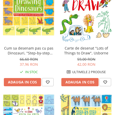
Insecte
Biblia pentru copii
Cuvinte incrucisate
Istorie
Carti cu magneti
Retete de prajituri (baking books)
Mijloace de transport
Carti fold-out
Numere, litere, forme, culori
Carti slot-together
Pasari
Dictionare
Paște
Enciclopedii
Poppy si Sam
Cum sa desenam pas cu pas
Carte de desenat "Lots of
Ghid ingrijire animale
Dinozauri, "Step-by-step
Things to Draw", Usborne
Printese, zane si papusi
drawing Dinosaurs", Usborne
66,60 RON
59,00 RON
Programare
Religios
37,96 RON
42,00 RON
Scoala
IN STOC
ULTIMELE 2 PRODUSE
Spatiu
ADAUGA IN COS
ADAUGA IN COS
Supereroi
Unicorni
Vacanta de vara
Vietuitoare marine, mari, oceane