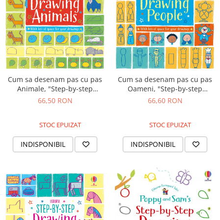
Cum sa desenam pas cu pas
Cum sa desenam pas cu pas
Animale, "Step-by-step
Oameni, "Step-by-step
drawing Animals", Usborne
drawing People", Usborne
66,50 RON
66,60 RON
STOC EPUIZAT
STOC EPUIZAT
INDISPONIBIL
INDISPONIBIL