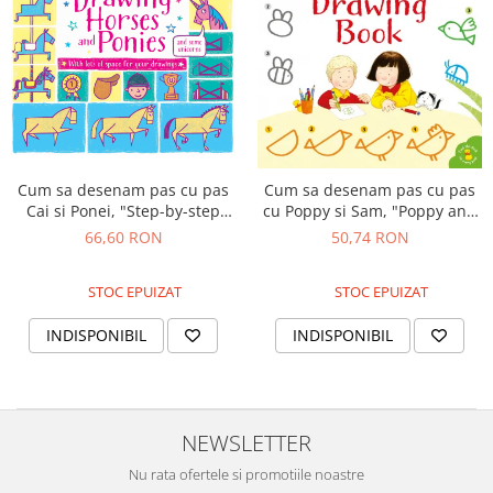
Cum sa desenam pas cu pas
Cum sa desenam pas cu pas
Cai si Ponei, "Step-by-step
cu Poppy si Sam, "Poppy and
drawing Horses and Ponies",
Sam's step-by-step drawing
66,60 RON
50,74 RON
Usborne
book", Usborne
STOC EPUIZAT
STOC EPUIZAT
INDISPONIBIL
INDISPONIBIL
NEWSLETTER
Nu rata ofertele si promotiile noastre