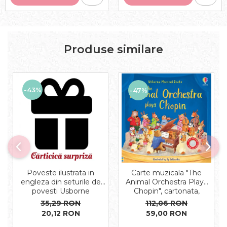
Produse similare
-43%
-47%
Carte muzicala "The
Poveste ilustrata in
Animal Orchestra Plays
engleza din seturile de
Chopin", cartonata,
povesti Usborne
Usborne
112,06 RON
35,29 RON
59,00 RON
20,12 RON