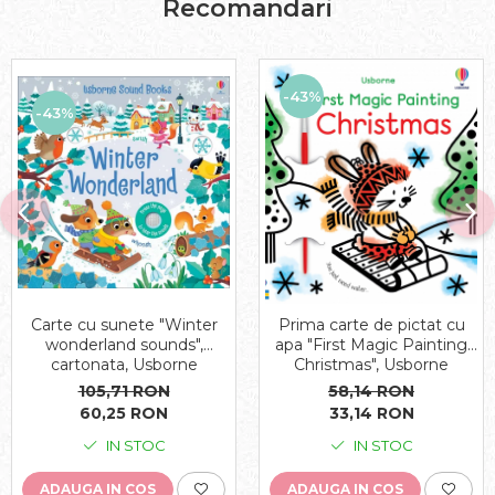
Recomandari
-43%
-43%
Carte cu sunete "Winter
Prima carte de pictat cu
wonderland sounds",
apa "First Magic Painting
cartonata, Usborne
Christmas", Usborne
105,71 RON
58,14 RON
60,25 RON
33,14 RON
IN STOC
IN STOC
ADAUGA IN COS
ADAUGA IN COS