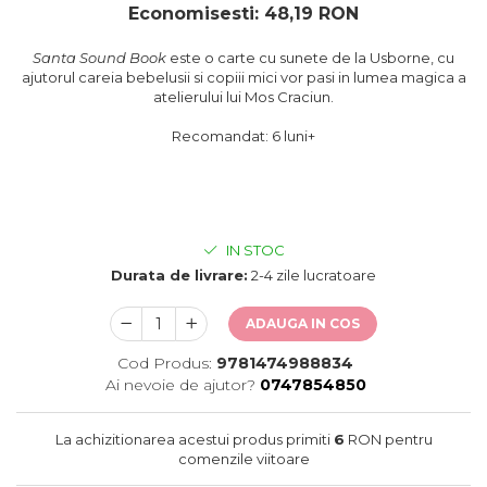
oceane
Economisesti:
48,19
RON
Santa Sound Book
este o carte cu sunete de la Usborne, cu
ajutorul careia bebelusii si copiii mici vor pasi in lumea magica a
atelierului lui Mos Craciun.
Recomandat: 6 luni+
IN STOC
Durata de livrare:
2-4 zile lucratoare
ADAUGA IN COS
Cod Produs:
9781474988834
Ai nevoie de ajutor?
0747854850
La achizitionarea acestui produs primiti
6
RON pentru
comenzile viitoare