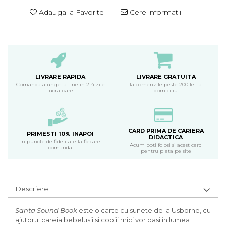
Adauga la Favorite
Cere informatii
LIVRARE RAPIDA
LIVRARE GRATUITA
Comanda ajunge la tine in 2-4 zile
la comenzile peste 200 lei la
lucratoare
domiciliu
CARD PRIMA DE CARIERA
PRIMESTI 10% INAPOI
DIDACTICA
in puncte de fidelitate la fiecare
Acum poti folosi si acest card
comanda
pentru plata pe site
Descriere
Santa Sound Book
este o carte cu sunete de la Usborne, cu
ajutorul careia bebelusii si copiii mici vor pasi in lumea