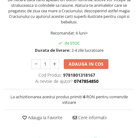
straluceasca si colindele sa rasune. Alatura-te animalelor care se
pregatesc de ziua cea mare a Craciunului, descoperind astfel magia
Craciunului cu ajutorul acestei carti superb ilustrate pentru copii si
bebelusi.
Recomandat: 6 luni+
IN STOC
Durata de livrare:
2-4 zile lucratoare
ADAUGA IN COS
Cod Produs:
9781801318167
Ai nevoie de ajutor?
0747854850
La achizitionarea acestui produs primiti
6
RON pentru comenzile
viitoare
Adauga la Favorite
Cere informatii