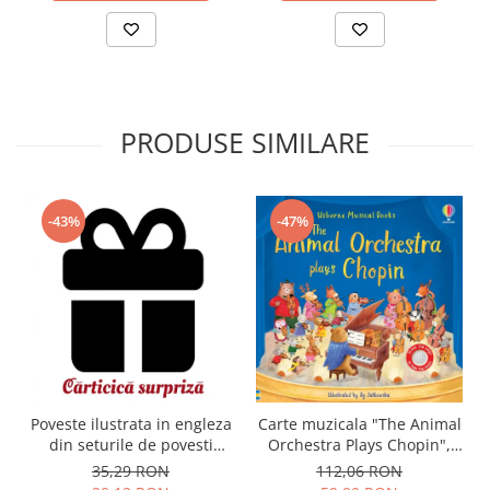
PRODUSE SIMILARE
-43%
-47%
Carte muzicala "The Animal
Poveste ilustrata in engleza
Orchestra Plays Chopin",
din seturile de povesti
cartonata, Usborne
Usborne
112,06 RON
35,29 RON