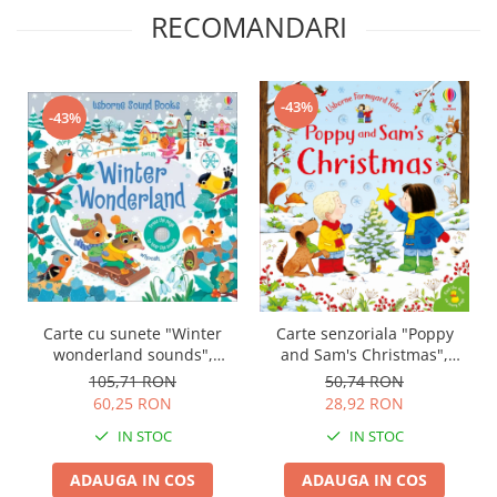
RECOMANDARI
-43%
-43%
Carte cu sunete "Winter
Carte senzoriala "Poppy
wonderland sounds",
and Sam's Christmas",
cartonata, Usborne
cartonata, Usborne
105,71 RON
50,74 RON
60,25 RON
28,92 RON
IN STOC
IN STOC
ADAUGA IN COS
ADAUGA IN COS