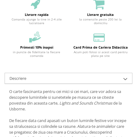
Livrare rapida
Livrare gratuita
Comanda ajunge la tine in 2-4 zile
la comenzile peste 200 lei la
lucratoare
domiciliu
Primesti 10% inapoi
Card Prima de Cariera Didactica
in puncte de fidelitate la fiecare
Acum poti folosi si acest card pentru
comanda
plata pe site
Descriere
O carte fascinanta pentru cei mici si cei mari, care vor adora sa
descopere luminitele si sunetetele pe masura ce se citeste
povestea din aceasta carte,
Lights and Sounds Christmas
de la
Usborne.
De fiecare data cand apasati un buton luminile festive vor incepe
sa straluceasca si colindele sa rasune. Alatura-te animalelor care
se pregatesc de ziua cea mare a Craciunului, descoperind