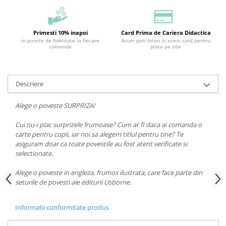
Primesti 10% inapoi
Card Prima de Cariera Didactica
in puncte de fidelitate la fiecare
Acum poti folosi si acest card pentru
comanda
plata pe site
Descriere
Alege o poveste SURPRIZA!
Cui nu-i plac surprizele frumoase? Cum ar fi daca ai comanda o
carte pentru copii, iar noi sa alegem titlul pentru tine? Te
asiguram doar ca toate povestile au fost atent verificate si
selectionate.
Alege o poveste in engleza, frumos ilustrata, care face parte din
seturile de povesti ale editurii Usborne.
Informatii conformitate produs