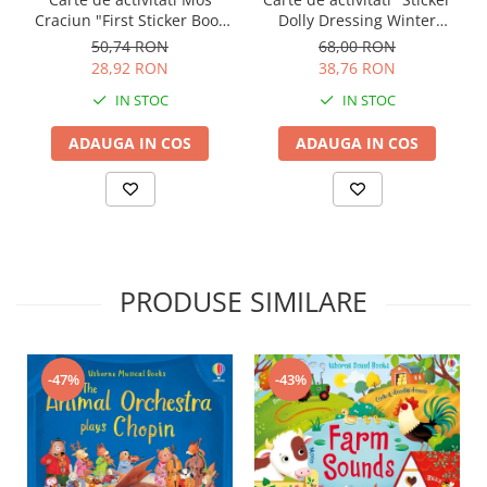
Craciun "First Sticker Book
Dolly Dressing Winter
Santa", 100 stickers,
Wonderland", format A4,
50,74 RON
68,00 RON
Usborne
Usborne
28,92 RON
38,76 RON
IN STOC
IN STOC
ADAUGA IN COS
ADAUGA IN COS
PRODUSE SIMILARE
-43%
-47%