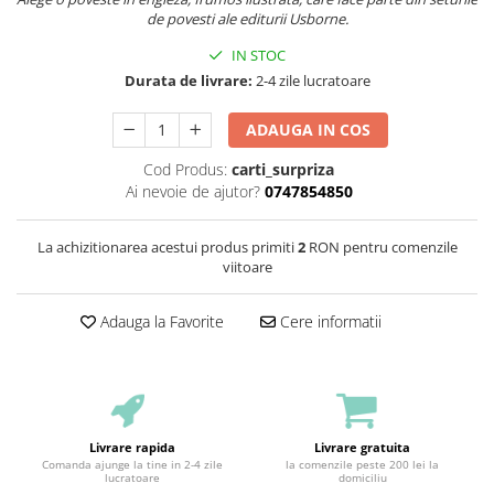
de povesti ale editurii Usborne.
IN STOC
Durata de livrare:
2-4 zile lucratoare
ADAUGA IN COS
Cod Produs:
carti_surpriza
Ai nevoie de ajutor?
0747854850
La achizitionarea acestui produs primiti
2
RON pentru comenzile
viitoare
Adauga la Favorite
Cere informatii
Livrare rapida
Livrare gratuita
Comanda ajunge la tine in 2-4 zile
la comenzile peste 200 lei la
lucratoare
domiciliu