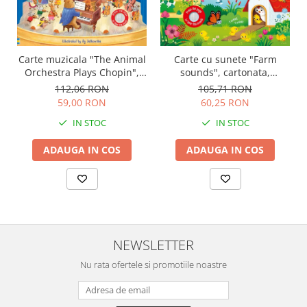
Carte muzicala "The Animal
Carte cu sunete "Farm
Orchestra Plays Chopin",
sounds", cartonata,
cartonata, Usborne
Usborne
112,06 RON
105,71 RON
59,00 RON
60,25 RON
IN STOC
IN STOC
ADAUGA IN COS
ADAUGA IN COS
NEWSLETTER
Nu rata ofertele si promotiile noastre