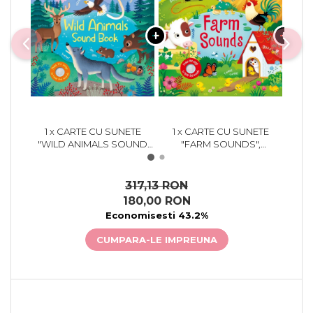
1 x CARTE CU SUNETE
1 x CARTE CU SUNETE
1 
"WILD ANIMALS SOUND
"FARM SOUNDS",
BOOK", CARTONATA,
CARTONATA, USBORNE
CAR
USBORNE
317,13 RON
180,00 RON
Economisesti 43.2%
CUMPARA-LE IMPREUNA