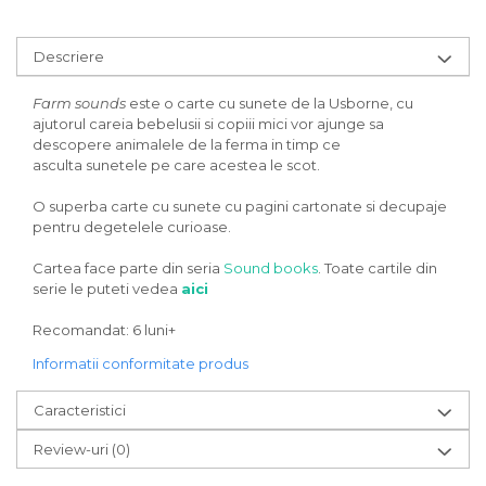
Descriere
Farm sounds
este o carte cu sunete de la Usborne, cu
ajutorul careia bebelusii si copiii mici vor ajunge sa
descopere animalele de la ferma in timp ce
asculta sunetele pe care acestea le scot.
O superba carte cu sunete cu pagini cartonate si decupaje
pentru degetelele curioase.
Cartea face parte din seria
Sound books
. Toate cartile din
serie le puteti vedea
aici
Recomandat: 6 luni+
Informatii conformitate produs
Caracteristici
Review-uri
(0)