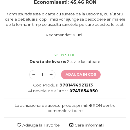
oceane
Economisesti:
45,46
RON
Farm sounds
este o carte cu sunete de la Usborne, cu ajutorul
careia bebelusii si copiii mici vor ajunge sa descopere animalele
de la ferma in timp ce asculta sunetele pe care acestea le scot.
Recomandat: 6 luni+
IN STOC
Durata de livrare:
2-4 zile lucratoare
ADAUGA IN COS
Cod Produs:
9781474921213
Ai nevoie de ajutor?
0747854850
La achizitionarea acestui produs primiti
6
RON pentru
comenzile viitoare
Adauga la Favorite
Cere informatii