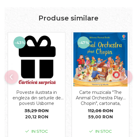
Produse similare
-43%
-47%
Carte muzicala "The
Poveste ilustrata in
Animal Orchestra Plays
engleza din seturile de
Chopin", cartonata,
povesti Usborne
Usborne
112,06 RON
35,29 RON
59,00 RON
20,12 RON
IN STOC
IN STOC