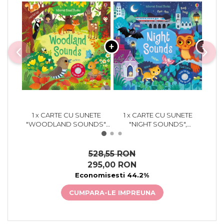
1 x CARTE CU SUNETE
1 x CARTE CU SUNETE
1 
"WOODLAND SOUNDS",
"NIGHT SOUNDS",
CARTONATA, USBORNE
CARTONATA, USBORNE
CAR
528,55 RON
295,00 RON
Economisesti 44.2%
CUMPARA-LE IMPREUNA