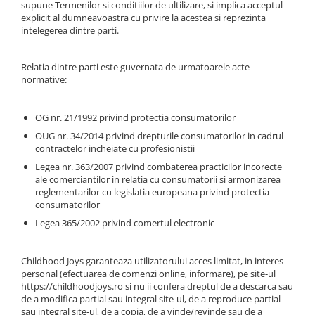
Insecte
supune Termenilor si conditiilor de ultilizare, si implica acceptul
Biblia pentru copii
Cuvinte incrucisate
explicit al dumneavoastra cu privire la acestea si reprezinta
Istorie
intelegerea dintre parti.
Carti cu magneti
Retete de prajituri (baking books)
Mijloace de transport
Carti fold-out
Numere, litere, forme, culori
Relatia dintre parti este guvernata de urmatoarele acte
Carti slot-together
normative:
Pasari
Dictionare
Paște
OG nr. 21/1992 privind protectia consumatorilor
Enciclopedii
Poppy si Sam
OUG nr. 34/2014 privind drepturile consumatorilor in cadrul
Ghid ingrijire animale
contractelor incheiate cu profesionistii
Printese, zane si papusi
Programare
Legea nr. 363/2007 privind combaterea practicilor incorecte
Religios
ale comerciantilor in relatia cu consumatorii si armonizarea
reglementarilor cu legislatia europeana privind protectia
Scoala
consumatorilor
Spatiu
Legea 365/2002 privind comertul electronic
Supereroi
Childhood Joys garanteaza utilizatorului acces limitat, in interes
Unicorni
personal (efectuarea de comenzi online, informare), pe site-ul
Vacanta de vara
https://childhoodjoys.ro si nu ii confera dreptul de a descarca sau
de a modifica partial sau integral site-ul, de a reproduce partial
Vietuitoare marine, mari, oceane
sau integral site-ul, de a copia, de a vinde/revinde sau de a