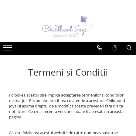
Carti Usborne
Activitati Usborne
Idei cadouri
TEME populare
Carti senzoriale pentru bebe
Stickers
Pachete cadou
Activitati matematice
Carti cu sunete sau muzicale
Carti de pictat cu apa (magic
Animale
painting)
Povesti ilustrate & romane
Balerine
Pictam cu degetele
Citeste si asculta - carti audio in
Cavaleri si soldati
engleza
Carti scrie si sterge (wipe clean)
Termeni si Conditii
Comportament
Carti cu clapete
Cum sa desenez? Pas cu pas
Corpul uman
Carti pop-up
Carti de colorat
Craciun
Carti cu jucarie
Puzzle
Folosirea acestui site implica acceptarea termenilor si conditiilor
Dinozauri
de mai jos. Recomandam citirea cu atentie a acestora. Childhood
Carti cu luminite
Origami
Joys isi asuma dreptul de a modifica aceste prevederi fara o alta
Ferma
notificare. Cea mai recenta versiune poate fi accesata in aceasta
Carti instrument muzical
Set de brodat
pagina.
Geografie
Copilasii invata
Carti de activitati
Gradina, natura
Cultura generala
Carti transfer imagine
Accesul/vizitarea acestui website de catre dumneavoastra se