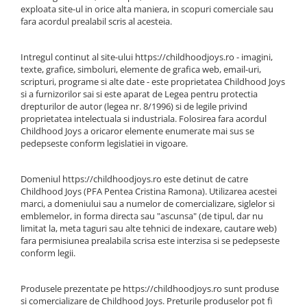
exploata site-ul in orice alta maniera, in scopuri comerciale sau
fara acordul prealabil scris al acesteia.
Intregul continut al site-ului https://childhoodjoys.ro - imagini,
texte, grafice, simboluri, elemente de grafica web, email-uri,
scripturi, programe si alte date - este proprietatea Childhood Joys
si a furnizorilor sai si este aparat de Legea pentru protectia
drepturilor de autor (legea nr. 8/1996) si de legile privind
proprietatea intelectuala si industriala. Folosirea fara acordul
Childhood Joys a oricaror elemente enumerate mai sus se
pedepseste conform legislatiei in vigoare.
Domeniul https://childhoodjoys.ro este detinut de catre
Childhood Joys (PFA Pentea Cristina Ramona). Utilizarea acestei
marci, a domeniului sau a numelor de comercializare, siglelor si
emblemelor, in forma directa sau "ascunsa" (de tipul, dar nu
limitat la, meta taguri sau alte tehnici de indexare, cautare web)
fara permisiunea prealabila scrisa este interzisa si se pedepseste
conform legii.
Produsele prezentate pe https://childhoodjoys.ro sunt produse
si comercializare de Childhood Joys. Preturile produselor pot fi