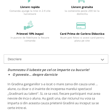
Livrare rapida
Livrare gratuita
Comanda ajunge la tine in 2-4 zile
la comenzile peste 200 lei la
lucratoare
domiciliu
Primesti 10% inapoi
Card Prima de Cariera Didactica
in puncte de fidelitate la fiecare
Acum poti folosi si acest card pentru
comanda
plata pe site
Descriere
Dumnezeu il iubeste pe cel ce imparte cu bucurie!
O poveste... despre darnicie
In Gradina ganganiilor s-a iscat o mare zarva din cauza unei ...
alune, cu doar o zi inainte de inceperea marelui spectacol
„Gradinarii au talent“. Si, ce sa vezi, fiecare participant mai avea
nevoie de inca o aluna. Au gasit una, dar niciunul nu voia sa
imparta si din aceasta cauza prietenii Gradinii au inceput sa se
certe intre ei.