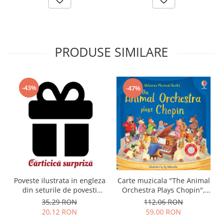
PRODUSE SIMILARE
-43%
-47%
Carte muzicala "The Animal
Poveste ilustrata in engleza
Orchestra Plays Chopin",
din seturile de povesti
cartonata, Usborne
Usborne
112,06 RON
35,29 RON
59,00 RON
20,12 RON