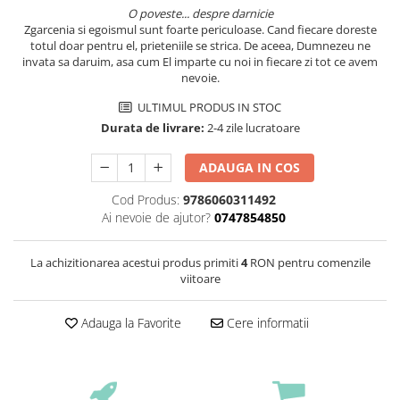
O poveste... despre darnicie
Zgarcenia si egoismul sunt foarte periculoase. Cand fiecare doreste
totul doar pentru el, prieteniile se strica. De aceea, Dumnezeu ne
invata sa daruim, asa cum El imparte cu noi in fiecare zi tot ce avem
nevoie.
ULTIMUL PRODUS IN STOC
Durata de livrare:
2-4 zile lucratoare
ADAUGA IN COS
Cod Produs:
9786060311492
Ai nevoie de ajutor?
0747854850
La achizitionarea acestui produs primiti
4
RON pentru comenzile
viitoare
Adauga la Favorite
Cere informatii