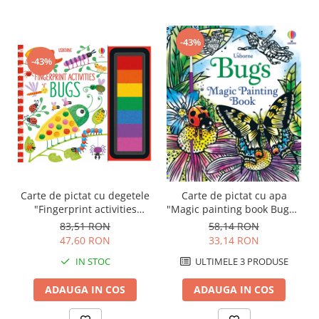
-43%
-43%
Carte de pictat cu degetele
Carte de pictat cu apa
"Fingerprint activities
"Magic painting book Bugs",
Bugs", Usborne
Usborne
83,51 RON
58,14 RON
47,60 RON
33,14 RON
IN STOC
ULTIMELE 3 PRODUSE
ADAUGA IN COS
ADAUGA IN COS