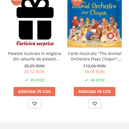
Carte muzicala "The Animal
Poveste ilustrata in engleza
Orchestra Plays Chopin",
din seturile de povesti
cartonata, Usborne
Usborne
112,06 RON
35,29 RON
59,00 RON
20,12 RON
IN STOC
IN STOC
ADAUGA IN COS
ADAUGA IN COS