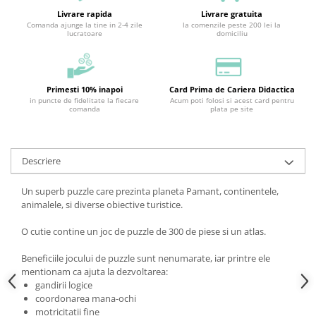
Livrare rapida
Livrare gratuita
Comanda ajunge la tine in 2-4 zile
la comenzile peste 200 lei la
lucratoare
domiciliu
Primesti 10% inapoi
Card Prima de Cariera Didactica
in puncte de fidelitate la fiecare
Acum poti folosi si acest card pentru
comanda
plata pe site
Descriere
Un superb puzzle care prezinta planeta Pamant, continentele,
animalele, si diverse obiective turistice.
O cutie contine un joc de puzzle de 300 de piese si un atlas.
Beneficiile jocului de puzzle sunt nenumarate, iar printre ele
mentionam ca ajuta la dezvoltarea:
gandirii logice
coordonarea mana-ochi
motricitatii fine