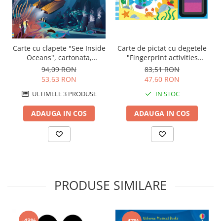
Carte cu clapete "See Inside
Carte de pictat cu degetele
Oceans", cartonata,
"Fingerprint activities
Usborne
Under the sea", Usborne
94,09 RON
83,51 RON
53,63 RON
47,60 RON
ULTIMELE 3 PRODUSE
IN STOC
ADAUGA IN COS
ADAUGA IN COS
PRODUSE SIMILARE
-43%
-47%