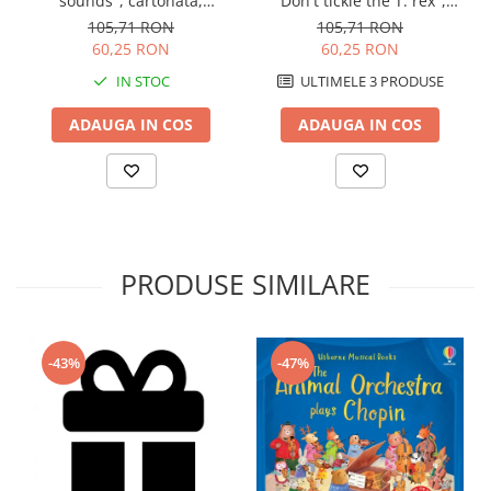
"Don't tickle the T. rex",
sounds", cartonata,
cartonata, cu texturi,
Usborne
105,71 RON
105,71 RON
Usborne
60,25 RON
60,25 RON
ULTIMELE 3 PRODUSE
IN STOC
ADAUGA IN COS
ADAUGA IN COS
PRODUSE SIMILARE
-43%
-47%