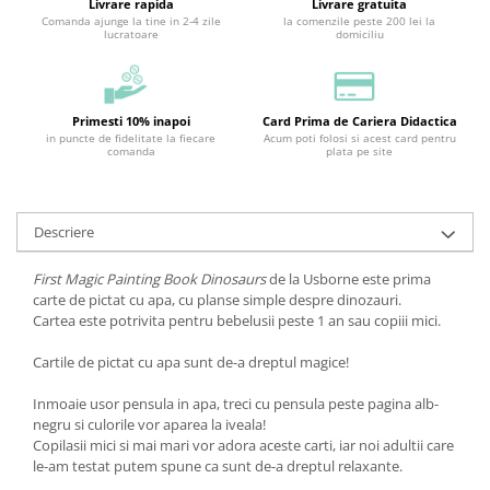
Livrare rapida
Livrare gratuita
Comanda ajunge la tine in 2-4 zile
la comenzile peste 200 lei la
lucratoare
domiciliu
Primesti 10% inapoi
Card Prima de Cariera Didactica
in puncte de fidelitate la fiecare
Acum poti folosi si acest card pentru
comanda
plata pe site
Descriere
First Magic Painting Book Dinosaurs
de la Usborne este prima
carte de pictat cu apa, cu planse simple despre dinozauri.
Cartea este potrivita pentru bebelusii peste 1 an sau copiii mici.
Cartile de pictat cu apa sunt de-a dreptul magice!
Inmoaie usor pensula in apa, treci cu pensula peste pagina alb-
negru si culorile vor aparea la iveala!
Copilasii mici si mai mari vor adora aceste carti, iar noi adultii care
le-am testat putem spune ca sunt de-a dreptul relaxante.