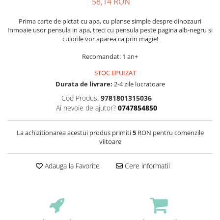
58,14 RON
Prima carte de pictat cu apa, cu planse simple despre dinozauri
Inmoaie usor pensula in apa, treci cu pensula peste pagina alb-negru si
culorile vor aparea ca prin magie!
Recomandat: 1 an+
STOC EPUIZAT
Durata de livrare:
2-4 zile lucratoare
Cod Produs:
9781801315036
Ai nevoie de ajutor?
0747854850
La achizitionarea acestui produs primiti
5
RON pentru comenzile
viitoare
Adauga la Favorite
Cere informatii