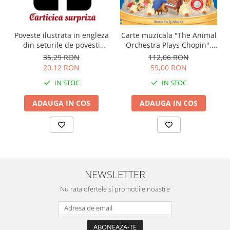
Carte muzicala "The Animal
Poveste ilustrata in engleza
Orchestra Plays Chopin",
din seturile de povesti
cartonata, Usborne
Usborne
112,06 RON
35,29 RON
59,00 RON
20,12 RON
IN STOC
IN STOC
ADAUGA IN COS
ADAUGA IN COS
NEWSLETTER
Nu rata ofertele si promotiile noastre