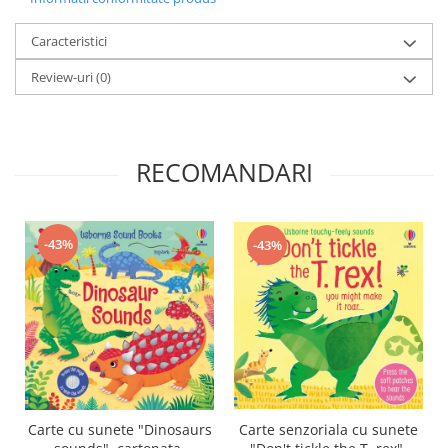
Caracteristici
Review-uri
(0)
RECOMANDARI
-43%
-43%
Carte senzoriala cu sunete
Carte cu sunete "Dinosaurs