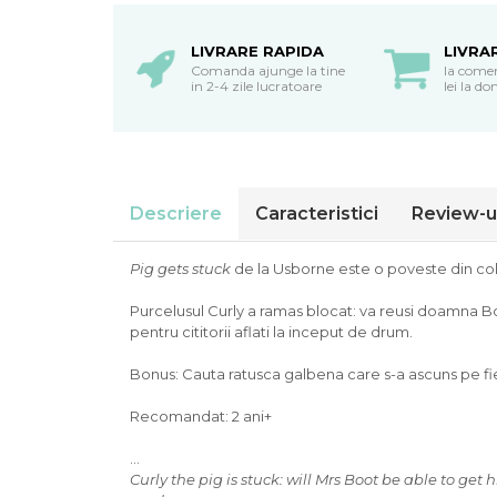
oceane
LIVRARE RAPIDA
LIVRA
Comanda ajunge la tine
la come
in 2-4 zile lucratoare
lei la do
Descriere
Caracteristici
Review-u
Pig gets stuck
de la Usborne este o poveste din cole
Purcelusul Curly a ramas blocat: va reusi doamna Boot
pentru cititorii aflati la inceput de drum.
Bonus: Cauta ratusca galbena care s-a ascuns pe fie
Recomandat: 2 ani+
...
Curly the pig is stuck: will Mrs Boot be able to get