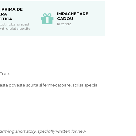
 PRIMA DE
IMPACHETARE
ERA
CADOU
CTICA
la cerere
ti folosi si acest
ntru plata pe site
 Tree.
easta poveste scurta si fermecatoare, scrisa special
arming short story, specially written for new