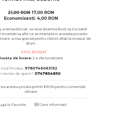
21,00 RON
17,00 RON
Economisesti:
4,00
RON
y a ramas blocat: va reusi doamna Boot sa il scoata?
 fi incantati sa afle ce se intampla in aceasta poveste
oare, scrisa special pentru cititorii aflati la inceput de
drum.
STOC EPUIZAT
Durata de livrare:
2-4 zile lucratoare
Cod Produs:
9780746063132
i nevoie de ajutor?
0747854850
rea acestui produs primiti
1
RON pentru comenzile
viitoare
ga la Favorite
Cere informatii