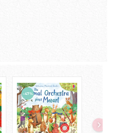
-47%
-43%