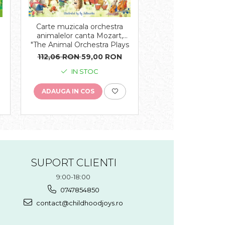
Carte muzicala orchestra
Carte cu magnet
e
animalelor canta Mozart,
Animals Magnet
"The Animal Orchestra Plays
cartonata, Us
Mozart", cartonata, Usborne
112,06 RON
59,00 RON
91,97 RON
52,
IN STOC
IN STO
ADAUGA IN COS
ADAUGA IN COS
SUPORT CLIENTI
9:00-18:00
0747854850
contact@childhoodjoys.ro