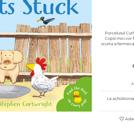
Purcelusul Curl
Copiii mici vor
scurta si fermecat
A
La achizitiona
Adau