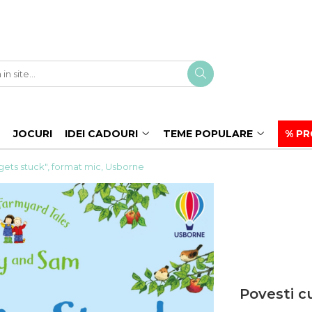
JOCURI
IDEI CADOURI
TEME POPULARE
% PR
gets stuck", format mic, Usborne
Povesti c