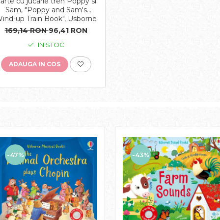
arte cu jucarie tren Poppy si
Sam, "Poppy and Sam's
ind-up Train Book", Usborne
169,14 RON
96,41 RON
IN STOC
ADAUGA IN COS
-43%
-47%