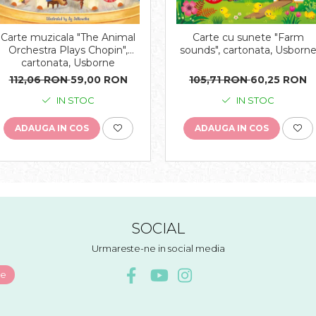
Carte muzicala "The Animal
Carte cu sunete "Farm
Orchestra Plays Chopin",
sounds", cartonata, Usborn
cartonata, Usborne
112,06 RON
59,00 RON
105,71 RON
60,25 RON
IN STOC
IN STOC
ADAUGA IN COS
ADAUGA IN COS
SOCIAL
Urmareste-ne in social media