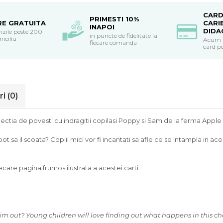
CARD
PRIMESTI 10%
RE GRATUITA
CARI
INAPOI
DIDA
nzile peste 200
in puncte de fidelitate la
miciliu
Acum po
fiecare comanda
card pe
ri
(0)
ctia de povesti cu indragitii copilasi Poppy si Sam de la ferma Apple
 sa il scoata? Copiii mici vor fi incantati sa afle ce se intampla in ac
care pagina frumos ilustrata a acestei carti.
 him out? Young children will love finding out what happens in this ch