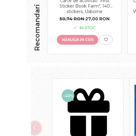
Carte de activitati "First
C
Sticker Book Farm", 140
Recomandari
stickers, Usborne
W
50,74 RON
27,00 RON
IN STOC
ADAUGA IN COS
-43%