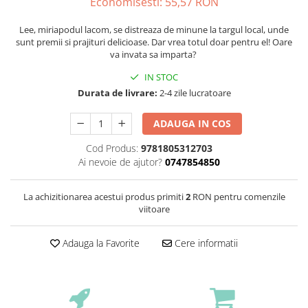
Economisesti:
55,57
RON
Lee, miriapodul lacom, se distreaza de minune la targul local, unde
sunt premii si prajituri delicioase. Dar vrea totul doar pentru el! Oare
va invata sa imparta?
IN STOC
Durata de livrare:
2-4 zile lucratoare
ADAUGA IN COS
Cod Produs:
9781805312703
Ai nevoie de ajutor?
0747854850
La achizitionarea acestui produs primiti
2
RON pentru comenzile
viitoare
Adauga la Favorite
Cere informatii