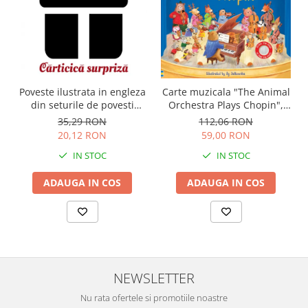
Carte muzicala "The Animal
Poveste ilustrata in engleza
Orchestra Plays Chopin",
din seturile de povesti
cartonata, Usborne
Usborne
112,06 RON
35,29 RON
59,00 RON
20,12 RON
IN STOC
IN STOC
ADAUGA IN COS
ADAUGA IN COS
NEWSLETTER
Nu rata ofertele si promotiile noastre