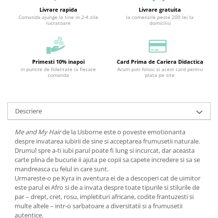
Livrare rapida
Livrare gratuita
Comanda ajunge la tine in 2-4 zile
la comenzile peste 200 lei la
lucratoare
domiciliu
Primesti 10% inapoi
Card Prima de Cariera Didactica
in puncte de fidelitate la fiecare
Acum poti folosi si acest card pentru
comanda
plata pe site
Descriere
Me and My Hair
de la Usborne este o poveste emotionanta
despre invatarea iubirii de sine si acceptarea frumusetii naturale.
Drumul spre a-ti iubi parul poate fi lung si incurcat, dar aceasta
carte plina de bucurie ii ajuta pe copii sa capete incredere si sa se
mandreasca cu felul in care sunt.
Urmareste-o pe Kyra in aventura ei de a descoperi cat de uimitor
este parul ei Afro si de a invata despre toate tipurile si stilurile de
par – drept, cret, rosu, impletituri africane, codite frantuzesti si
multe altele – intr-o sarbatoare a diversitatii si a frumusetii
autentice.