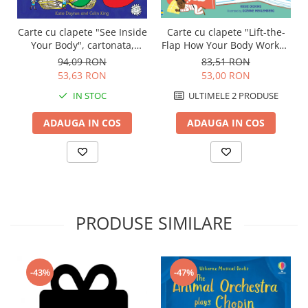
Carte cu clapete "See Inside
Carte cu clapete "Lift-the-
Your Body", cartonata,
Flap How Your Body Works",
Usborne
Usborne
94,09 RON
83,51 RON
53,63 RON
53,00 RON
IN STOC
ULTIMELE 2 PRODUSE
ADAUGA IN COS
ADAUGA IN COS
PRODUSE SIMILARE
-43%
-47%