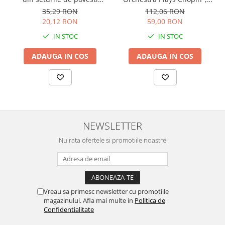
cartonata, Usborne
Usborne
112,06 RON
35,29 RON
59,00 RON
20,12 RON
IN STOC
IN STOC
ADAUGA IN COS
ADAUGA IN COS
NEWSLETTER
Nu rata ofertele si promotiile noastre
Vreau sa primesc newsletter cu promotiile
magazinului. Afla mai multe in
Politica de
Confidentialitate