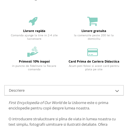
Livrare rapida
Livrare gratuita
Comanda ajunge la tine in 2-4 zile
la comenzile peste 200 lei la
lucratoare
domiciliu
Primesti 10% inapoi
Card Prima de Cariera Didactica
in puncte de fidelitate la fiecare
Acum poti folosi si acest card pentru
comanda
plata pe site
Descriere
First Encyclopedia of Our World
de la Usborne este o prima
enciclopedie pentru copii despre lumea noastra.
O introducere stralucitoare si plina de viata in lumea noastra cu
text simplu, fotografii uimitoare si ilustratii detaliate. Ofera