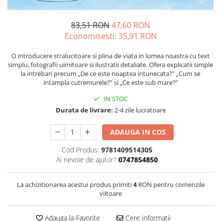
83,51 RON
47,60 RON
Economisesti:
35,91
RON
O introducere stralucitoare si plina de viata in lumea noastra cu text
simplu, fotografii uimitoare si ilustratii detaliate. Ofera explicatii simple
la intrebari precum „De ce este noaptea intunecata?” „Cum se
intampla cutremurele?” si „Ce este sub mare?”
IN STOC
Durata de livrare:
2-4 zile lucratoare
ADAUGA IN COS
Cod Produs:
9781409514305
Ai nevoie de ajutor?
0747854850
La achizitionarea acestui produs primiti
4
RON pentru comenzile
viitoare
Adauga la Favorite
Cere informatii