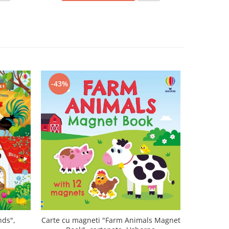
-43%
-47%
nds",
Carte cu magneti "Farm Animals Magnet
Carte mu