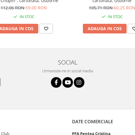
 Chopin", cartonata, Usborne
cartonata, Usborne
112,06 RON
59,00 RON
105,71 RON
60,25 RO
IN STOC
IN STOC
ADAUGA IN COS
ADAUGA IN COS
SOCIAL
Urmareste-ne in social media
DATE COMERCIALE
 Club
PFA Pentea Cristina