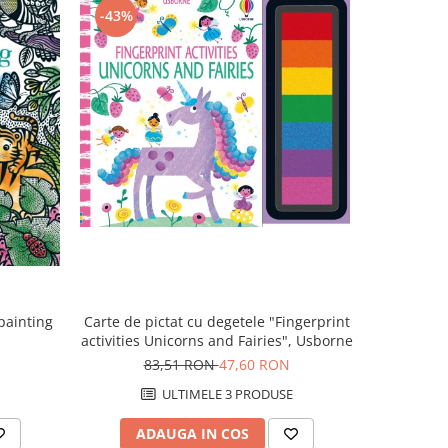
-43%
-43%
Carte de pictat cu degetele "Fingerprint
painting
Carte cu
activities Unicorns and Fairies", Usborne
83,51 RON
47,60 RON
8
ULTIMELE 3 PRODUSE
ADAUGA IN COS
AD