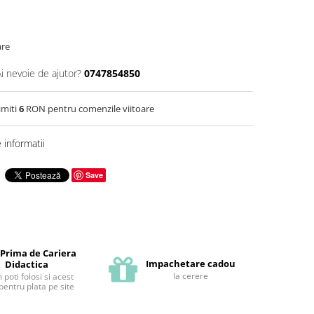
are
Ai nevoie de ajutor?
0747854850
imiti
6
RON pentru comenzile viitoare
informatii
Save
 Prima de Cariera
Impachetare cadou
Didactica
la cerere
poti folosi si acest
pentru plata pe site