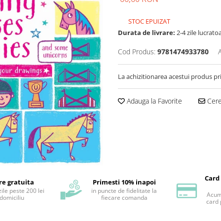
STOC EPUIZAT
Durata de livrare:
2-4 zile lucrato
Cod Produs:
9781474933780
La achizitionarea acestui produs pr
Adauga la Favorite
Cere 
Card
re gratuita
Primesti 10% inapoi
ile peste 200 lei
in puncte de fidelitate la
Acum 
 domiciliu
fiecare comanda
card 