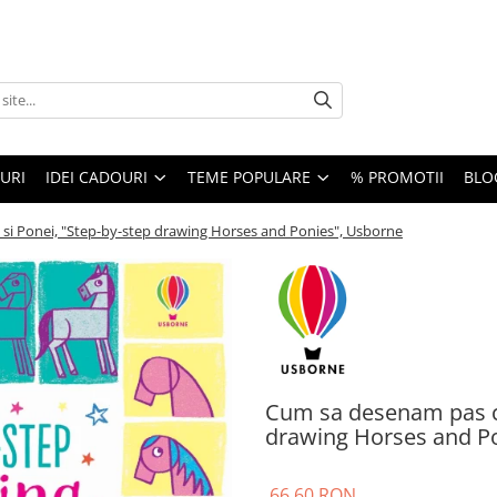
URI
IDEI CADOURI
TEME POPULARE
% PROMOTII
BLO
si Ponei, "Step-by-step drawing Horses and Ponies", Usborne
Cum sa desenam pas cu
drawing Horses and P
66,60 RON