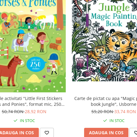
e activitati "Little First Stickers
Carte de pictat cu apa "Magic 
 and Ponies", format mic, 250
book Jungle", Usborne
stickers, Usborne
50,74 RON
28,92 RON
59,20 RON
33,74 RON
IN STOC
IN STOC
ADAUGA IN COS
ADAUGA IN COS