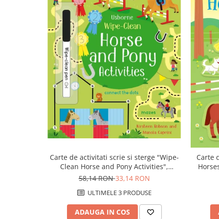
Carte de activitati scrie si sterge "Wipe-
Carte d
Clean Horse and Pony Activities",
Horses
reutilizabila, Usborne
58,14 RON
33,14 RON
ULTIMELE 3 PRODUSE
ADAUGA IN COS