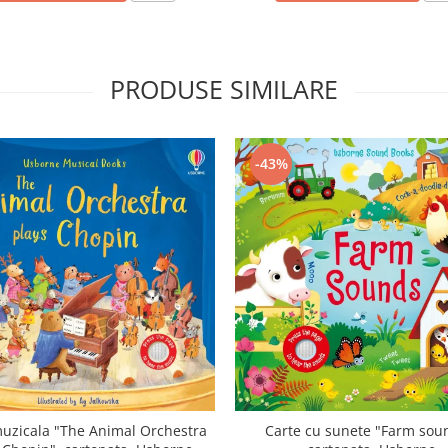
PRODUSE SIMILARE
-43%
uzicala "The Animal Orchestra
Carte cu sunete "Farm sou