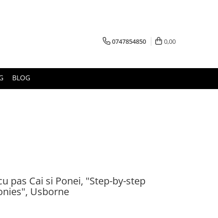
0747854850
0,00
G
BLOG
 pas Cai si Ponei, "Step-by-step
onies", Usborne