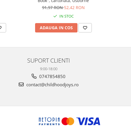
Book", cartonata, Usborne
canta Mo
Plays M
N
91,97 RON
52,42 RON
1
IN STOC
ADAUGA IN COS
AD
SUPORT CLIENTI
9:00-18:00
0747854850
contact@childhoodjoys.ro