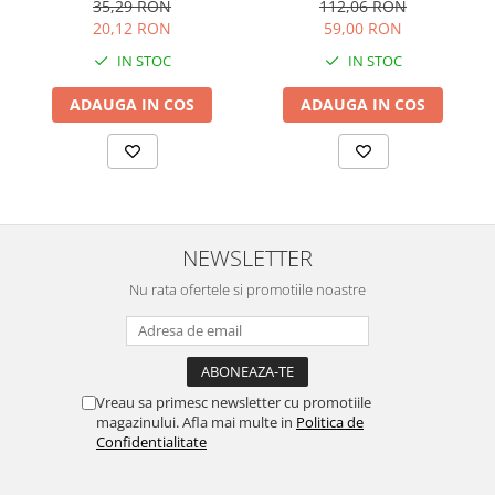
cartonata, Usborne
Usborne
112,06 RON
35,29 RON
59,00 RON
20,12 RON
IN STOC
IN STOC
ADAUGA IN COS
ADAUGA IN COS
NEWSLETTER
Nu rata ofertele si promotiile noastre
Vreau sa primesc newsletter cu promotiile
magazinului. Afla mai multe in
Politica de
Confidentialitate