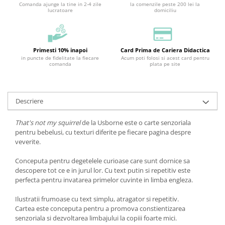
Comanda ajunge la tine in 2-4 zile
la comenzile peste 200 lei la
lucratoare
domiciliu
Primesti 10% inapoi
Card Prima de Cariera Didactica
in puncte de fidelitate la fiecare
Acum poti folosi si acest card pentru
comanda
plata pe site
Descriere
That's not my squirrel
de la Usborne este o carte senzoriala
pentru bebelusi, cu texturi diferite pe fiecare pagina despre
veverite.
Conceputa pentru degetelele curioase care sunt dornice sa
descopere tot ce e in jurul lor. Cu text putin si repetitiv este
perfecta pentru invatarea primelor cuvinte in limba engleza.
Ilustratii frumoase cu text simplu, atragator si repetitiv.
Cartea este conceputa pentru a promova constientizarea
senzoriala si dezvoltarea limbajului la copiii foarte mici.