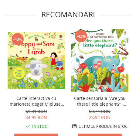
RECOMANDARI
-43%
-43%
Carte interactiva cu
Carte senzoriala "Are you
marioneta deget Mielusel,
there little elephant?",
"Poppy and Sam and the
cartonata, cu decupaje,
61,31 RON
50,74 RON
Lamb", Usborne
Usborne
34,95 RON
28,92 RON
IN STOC
ULTIMUL PRODUS IN STOC