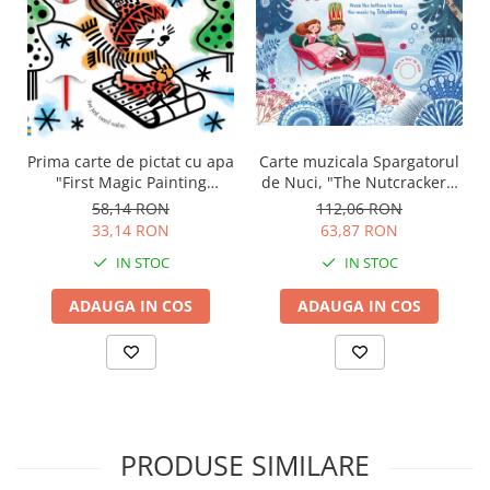
Prima carte de pictat cu apa
Carte muzicala Spargatorul
"First Magic Painting
de Nuci, "The Nutcracker",
Christmas", Usborne
cartonata, Usborne
58,14 RON
112,06 RON
33,14 RON
63,87 RON
IN STOC
IN STOC
ADAUGA IN COS
ADAUGA IN COS
PRODUSE SIMILARE