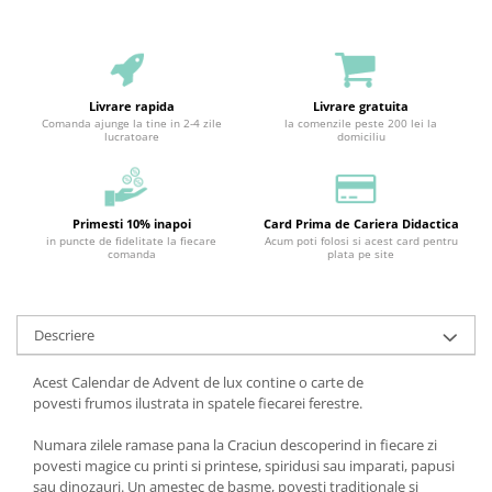
Livrare rapida
Livrare gratuita
Comanda ajunge la tine in 2-4 zile
la comenzile peste 200 lei la
lucratoare
domiciliu
Primesti 10% inapoi
Card Prima de Cariera Didactica
in puncte de fidelitate la fiecare
Acum poti folosi si acest card pentru
comanda
plata pe site
Descriere
Acest Calendar de Advent de lux contine o carte de
povesti frumos ilustrata in spatele fiecarei ferestre.
Numara zilele ramase pana la Craciun descoperind in fiecare zi
povesti magice cu printi si printese, spiridusi sau imparati, papusi
sau dinozauri. Un amestec de basme, povesti traditionale si