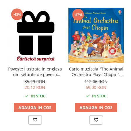
-43%
-47%
Carte muzicala "The Animal
Poveste ilustrata in engleza
Orchestra Plays Chopin",
din seturile de povesti
cartonata, Usborne
Usborne
112,06 RON
35,29 RON
59,00 RON
20,12 RON
IN STOC
IN STOC
ADAUGA IN COS
ADAUGA IN COS