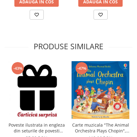
ADAUGA IN COS
ADAUGA IN COS
PRODUSE SIMILARE
-43%
-47%
Carte muzicala "The Animal
Poveste ilustrata in engleza
Orchestra Plays Chopin",
din seturile de povesti
cartonata, Usborne
Usborne