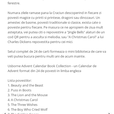
ferestre.
Numara zilele ramase pana la Craciun descoperind in fiecare zi
povesti magice cu printi si printese, dragoni sau dinozauri. Un
amestec de basme, povesti traditionale si clasice, exista cate o
poveste pentru fiecare. Pe masura ce ne apropiem de ziua mult
asteptata, vei putea citi o repovestire a "Jingle Bells" alaturi de un
cod QR pentru a asculta si melodia, sau "A Christmas Carol" a lui
Charles Dickens repovestita pentru cei mici.
Setul complet de 24 de carti formeaza o mini biblioteca de care va
veti putea bucura pentru multi ani de acum inainte.
Usborne Advent Calendar Book Collection - un Calendar de
Advent format din 24 de povesti in limba engleza
Lista povestilor:
1. Beauty and the Beast
2. Puss in Boots
3. The Lion and the Mouse
4. A Christmas Carol
5. The Three Wishes
6. The Boy Who Cried Wolf