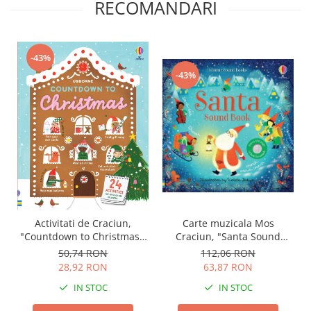
RECOMANDARI
-43%
-43%
Activitati de Craciun,
Carte muzicala Mos
"Countdown to Christmas",
Craciun, "Santa Sound
Usborne
Book", cartonata, Usborne
50,74 RON
112,06 RON
28,92 RON
63,87 RON
IN STOC
IN STOC