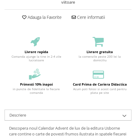
viitoare
Adauga la Favorite
Cere informatii
Livrare rapida
Livrare gratuita
Comanda ajunge la tine in 2-4 zile
la comenzile peste 200 lei la
lucratoare
domiciliu
Primesti 10% inapoi
Card Prima de Cariera Didactica
in puncte de fidelitate la fiecare
Acum poti folosi si acest card pentru
comanda
plata pe site
Descriere
Descopera noul Calendar Advent de lux de la editura Usborne
care contine o carte de povesti frumos ilustrata in spatele fiecarei