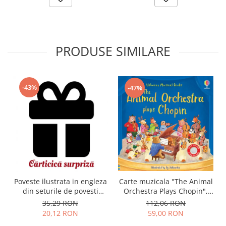
PRODUSE SIMILARE
-43%
-47%
Carte muzicala "The Animal
Poveste ilustrata in engleza
Orchestra Plays Chopin",
din seturile de povesti
cartonata, Usborne
Usborne
112,06 RON
35,29 RON
59,00 RON
20,12 RON