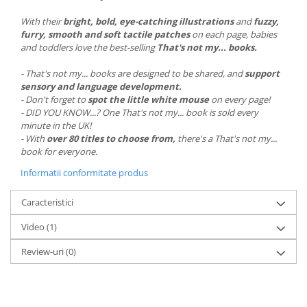
With their
bright, bold, eye-catching illustrations
and
fuzzy,
furry, smooth and soft tactile patches
on each page, babies
and toddlers love the best-selling
That's not my... books.
- That's not my... books are designed to be shared, and
support
sensory and language development.
- Don't forget to
spot the little white mouse
on every page!
- DID YOU KNOW...? One That's not my... book is sold every
minute in the UK!
- With
over 80 titles to choose from,
there's a That's not my...
book for everyone.
Informatii conformitate produs
Caracteristici
Video
(1)
Review-uri
(0)