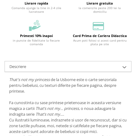
Livrare rapida
Livrare gratuita
Comanda ajunge la tine in 2-4 zile
la comenzile peste 200 lei la
lucratoare
domiciliu
Primesti 10% inapoi
Card Prima de Cariera Didactica
in puncte de fidelitate la fiecare
Acum poti folosi si acest card pentru
comanda
plata pe site
Descriere
That's not my princess
de la Usborne este o carte senzoriala
pentru bebelusi, cu texturi diferite pe fiecare pagina, despre
printese.
Fa cunostinta cu sase printese prietenoase in aceasta versiune
magica a cartii
That’s not my… princess
, o noua adaugare la
indragita serie
That’s not my…
.
Cu ilustratii luminoase, indraznete si usor de recunoscut, dar si cu
zone tactile pufoase, moi, netede si catifelate pe fiecare pagina,
aceste carti sunt adorate de bebelusi si copii mici.