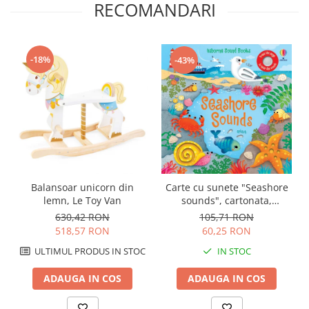
RECOMANDARI
-18%
-43%
Carte cu sunete "Seashore
Balansoar unicorn din
sounds", cartonata,
lemn, Le Toy Van
Usborne
105,71 RON
630,42 RON
60,25 RON
518,57 RON
IN STOC
ULTIMUL PRODUS IN STOC
ADAUGA IN COS
ADAUGA IN COS