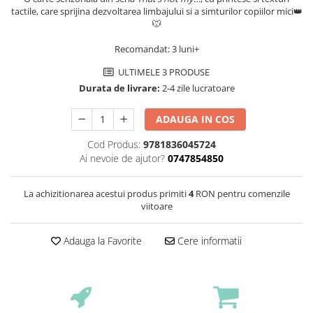
tactile, care sprijina dezvoltarea limbajului si a simturilor copiilor mici👑
🐭
Recomandat: 3 luni+
ULTIMELE 3 PRODUSE
Durata de livrare:
2-4 zile lucratoare
ADAUGA IN COS
Cod Produs:
9781836045724
Ai nevoie de ajutor?
0747854850
La achizitionarea acestui produs primiti
4
RON pentru comenzile
viitoare
Adauga la Favorite
Cere informatii