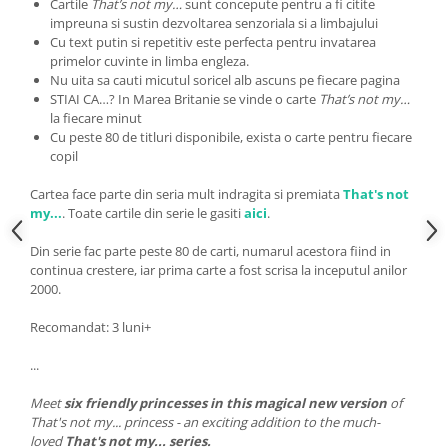
Cartile
That’s not my…
sunt concepute pentru a fi citite
impreuna si sustin dezvoltarea senzoriala si a limbajului
Cu text putin si repetitiv este perfecta pentru invatarea
primelor cuvinte in limba engleza.
Nu uita sa cauti micutul soricel alb ascuns pe fiecare pagina
STIAI CA…? In Marea Britanie se vinde o carte
That’s not my…
la fiecare minut
Cu peste 80 de titluri disponibile, exista o carte pentru fiecare
copil
Cartea face parte din seria mult indragita si premiata
That's not
my...
.
Toate cartile din serie le gasiti
aici
.
Din serie fac parte peste 80 de carti, numarul acestora fiind in
continua crestere, iar prima carte a fost scrisa la inceputul anilor
2000.
Recomandat: 3 luni+
...
Meet
six friendly princesses in this magical new version
of
That's not my... princess - an exciting addition to the much-
loved
That's not my... series.