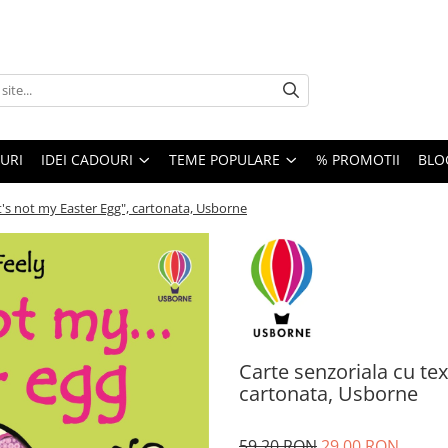
URI
IDEI CADOURI
TEME POPULARE
% PROMOTII
BLO
at's not my Easter Egg", cartonata, Usborne
Carte senzoriala cu tex
cartonata, Usborne
59,20 RON
29,00 RON