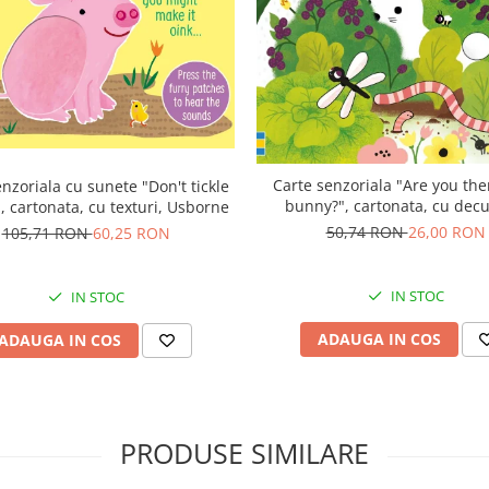
Carte senzoriala "Are you ther
nzoriala cu sunete "Don't tickle
bunny?", cartonata, cu decu
, cartonata, cu texturi, Usborne
Usborne
50,74 RON
26,00 RON
105,71 RON
60,25 RON
IN STOC
IN STOC
ADAUGA IN COS
ADAUGA IN COS
PRODUSE SIMILARE