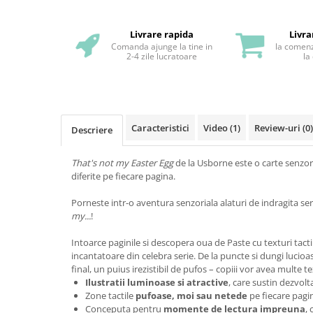
Livrare rapida
Livra
Comanda ajunge la tine in
la comenz
2-4 zile lucratoare
la
Caracteristici
Video
(1)
Review-uri
(0)
Descriere
That's not my Easter Egg
de la Usborne este o carte senzor
diferite pe fiecare pagina.
Porneste intr-o aventura senzoriala alaturi de indragita se
my...
!
Intoarce paginile si descopera oua de Paste cu texturi tactil
incantatoare din celebra serie. De la puncte si dungi lucioas
final, un puius irezistibil de pufos – copiii vor avea multe t
Ilustratii luminoase si atractive
, care sustin dezvolt
Zone tactile
pufoase, moi sau netede
pe fiecare pagi
Conceputa pentru
momente de lectura impreuna
, 