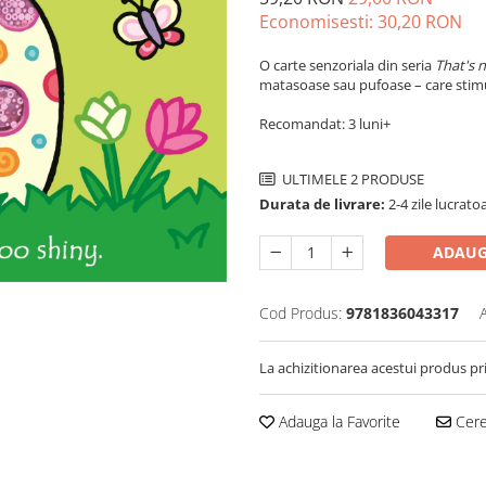
Economisesti:
30,20
RON
O carte senzoriala din seria
That's n
matasoase sau pufoase – care stimule
Recomandat: 3 luni+
ULTIMELE 2 PRODUSE
Durata de livrare:
2-4 zile lucrato
ADAUG
Cod Produs:
9781836043317
La achizitionarea acestui produs pr
Adauga la Favorite
Cere 