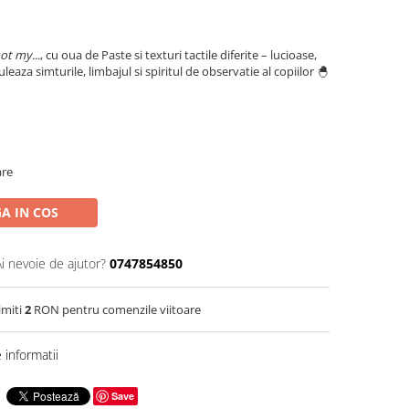
ot my...
, cu oua de Paste si texturi tactile diferite – lucioase,
aza simturile, limbajul si spiritul de observatie al copiilor 🐣
are
A IN COS
Ai nevoie de ajutor?
0747854850
imiti
2
RON pentru comenzile viitoare
informatii
Save