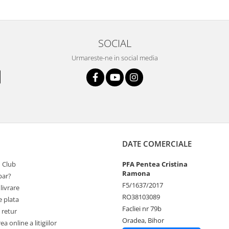
SOCIAL
Urmareste-ne in social media
DATE COMERCIALE
 Club
PFA Pentea Cristina
Ramona
ar?
F5/1637/2017
livrare
RO38103089
 plata
Facliei nr 79b
 retur
Oradea, Bihor
a online a litigiilor