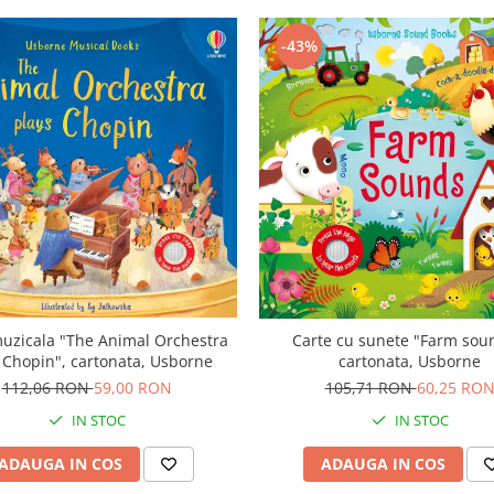
-43%
uzicala "The Animal Orchestra
Carte cu sunete "Farm sou
 Chopin", cartonata, Usborne
cartonata, Usborne
112,06 RON
59,00 RON
105,71 RON
60,25 RO
IN STOC
IN STOC
ADAUGA IN COS
ADAUGA IN COS