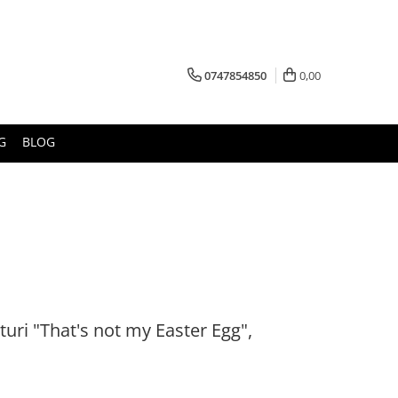
0747854850
0,00
G
BLOG
turi "That's not my Easter Egg",