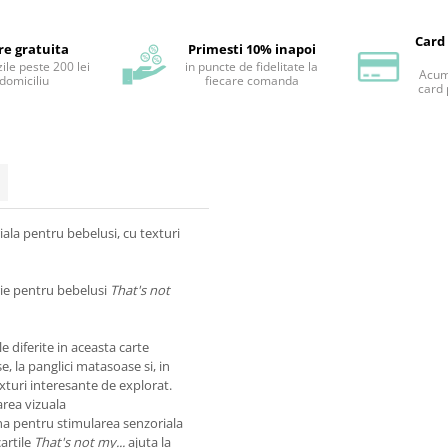
Card
re gratuita
Primesti 10% inapoi
ile peste 200 lei
in puncte de fidelitate la
Acum 
 domiciliu
fiecare comanda
card 
iala pentru bebelusi, cu texturi
rie pentru bebelusi
That's not
e diferite in aceasta carte
e, la panglici matasoase si, in
exturi interesante de explorat.
area vizuala
na pentru stimularea senzoriala
cartile
That's not my...
ajuta la