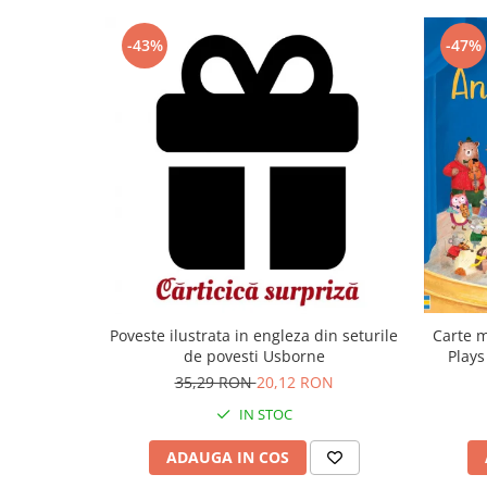
-43%
-47%
Carte m
Poveste ilustrata in engleza din seturile
Plays
de povesti Usborne
35,29 RON
20,12 RON
IN STOC
ADAUGA IN COS