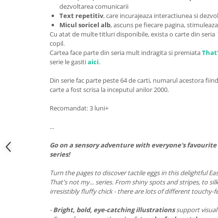
dezvoltarea comunicarii
Text repetitiv
, care incurajeaza interactiunea si dezvo
Micul soricel alb
, ascuns pe fiecare pagina, stimuleaza
Cu atat de multe titluri disponibile, exista o carte din seria
copil.
Cartea face parte din seria mult indragita si premiata
That'
serie le gasiti
aici
.
Din serie fac parte peste 64 de carti, numarul acestora fiind
carte a fost scrisa la inceputul anilor 2000.
Recomandat: 3 luni+
...
Go on a sensory adventure with everyone's favourite
series!
Turn the pages to discover tactile eggs in this delightful E
That's not my... series. From shiny spots and stripes, to sil
irresistibly fluffy chick - there are lots of different touchy-
-
Bright, bold, eye-catching illustrations
support visua