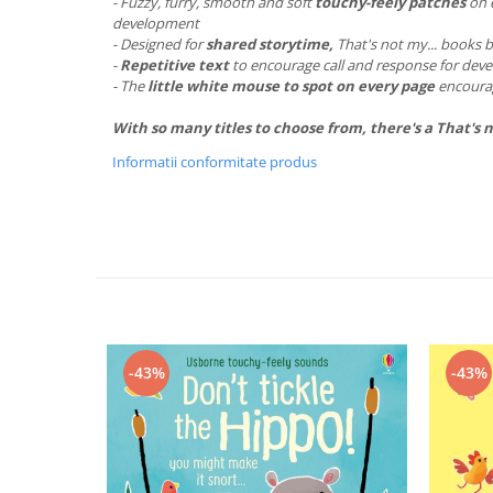
- Fuzzy, furry, smooth and soft
touchy-feely patches
on e
development
- Designed for
shared storytime,
That's not my... books b
-
Repetitive text
to encourage call and response for dev
- The
little white mouse to spot on every page
encourag
With so many titles to choose from, there's a That's 
Informatii conformitate produs
-43%
-43%