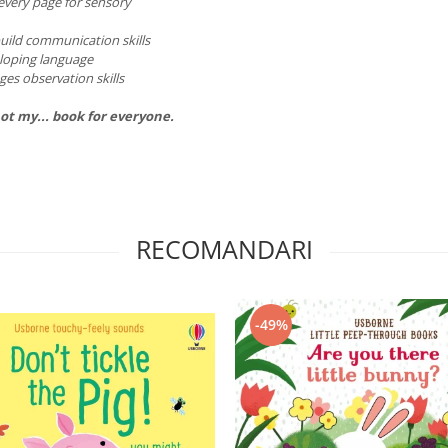
very page for sensory
uild communication skills
eloping language
es observation skills
not my... book for everyone.
RECOMANDARI
-49%