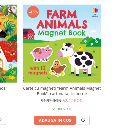
-43%
-47%
nds",
Carte cu magneti "Farm Animals Magnet
Carte muz
Book", cartonata, Usborne
Plays V
N
91,97 RON
52,42 RON
1
IN STOC
ADAUGA IN COS
AD