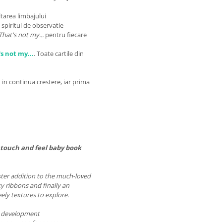
ltarea limbajului
 spiritul de observatie
That's not my...
pentru fiecare
s not my...
.
Toate cartile din
 in continua crestere, iar prima
 touch and feel baby book
aster addition to the much-loved
ky ribbons and finally an
feely textures to explore.
l development