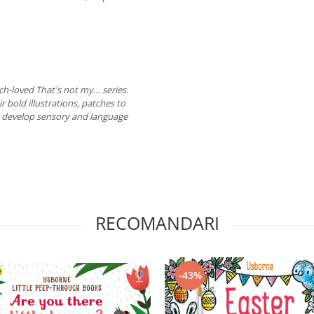
uch-loved That's not my… series.
r bold illustrations, patches to
o develop sensory and language
RECOMANDARI
-43%