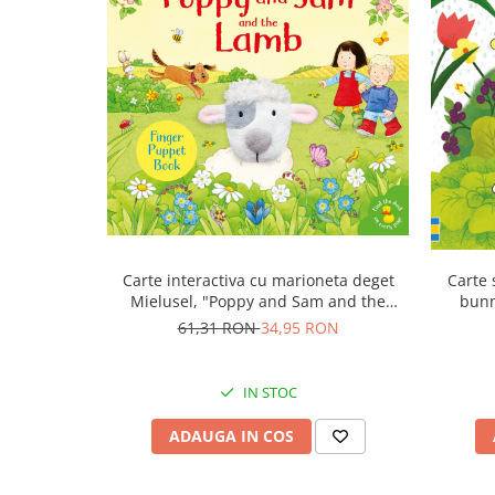
Carte interactiva cu marioneta deget
Carte 
Mielusel, "Poppy and Sam and the
bunn
Lamb", Usborne
61,31 RON
34,95 RON
IN STOC
ADAUGA IN COS