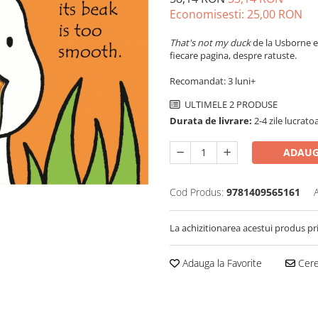
Economisesti:
25,00
RON
That's not my duck
de la Usborne es
fiecare pagina, despre ratuste.
Recomandat: 3 luni+
ULTIMELE 2 PRODUSE
Durata de livrare:
2-4 zile lucrato
ADAUG
Cod Produs:
9781409565161
La achizitionarea acestui produs pr
Adauga la Favorite
Cere 