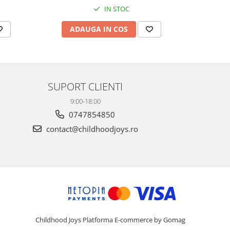
IN STOC
ADAUGA IN COS
AD
SUPORT CLIENTI
9:00-18:00
0747854850
contact@childhoodjoys.ro
Childhood Joys
Platforma E-commerce by Gomag