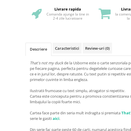
Livrare rapida
Livra
Comanda ajunge la tine in
la comenz
2-4 zile lucratoare
la
Caracteristici
Review-uri
(0)
Descriere
That's not my duck
de la Usborne este o carte senzoriala pe
pe fiecare pagina, perfecta pentru degetelele curioase car
ce e in jurul lor, despre ratuste. Cu text putin si repetitiv 
primelor cuvinte in limba engleza.
Ilustratii frumoase cu text simplu, atragator si repetitiv.
Cartea este conceputa pentru a promova constientizarea s
limbajului la copiii foarte mici.
Cartea face parte din seria mult indragita si premiata
That'
serie le gasiti
aici
.
Din serie fac parte peste 60 de carti, numarul acestora fiind