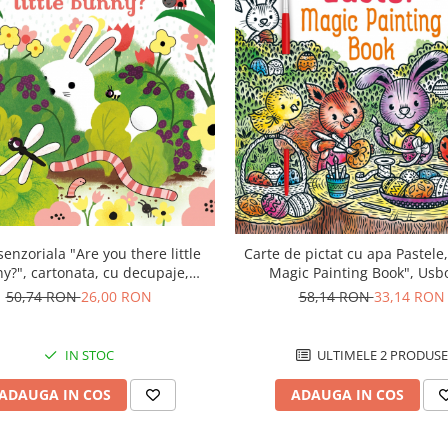
senzoriala "Are you there little
Carte de pictat cu apa Pastele,
y?", cartonata, cu decupaje,
Magic Painting Book", Usb
Usborne
50,74 RON
26,00 RON
58,14 RON
33,14 RON
IN STOC
ULTIMELE 2 PRODUSE
ADAUGA IN COS
ADAUGA IN COS