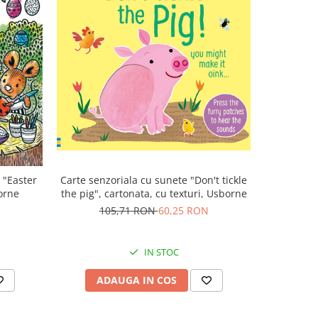
-43%
Carte senzoriala cu sunete "Don't tickle
 "Easter
Carte sen
the pig", cartonata, cu texturi, Usborne
orne
elephant
105,71 RON
60,25 RON
5
IN STOC
ADAUGA IN COS
AD