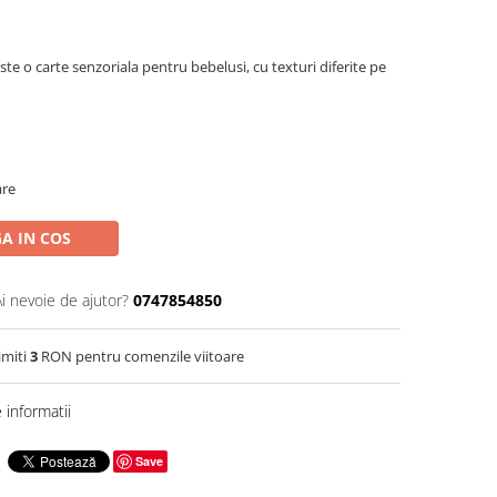
te o carte senzoriala pentru bebelusi, cu texturi diferite pe
are
A IN COS
Ai nevoie de ajutor?
0747854850
imiti
3
RON pentru comenzile viitoare
informatii
Save