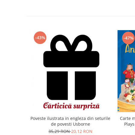
-43%
-47%
Carte m
Poveste ilustrata in engleza din seturile
Plays
de povesti Usborne
35,29 RON
20,12 RON