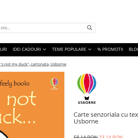
URI
IDEI CADOURI
TEME POPULARE
% PROMOTII
BLO
at's not my duck", cartonata, Usborne
Carte senzoriala cu tex
Usborne
58,14 RON
33,14 RON