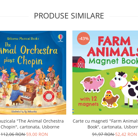
PRODUSE SIMILARE
-43%
uzicala "The Animal Orchestra
Carte cu magneti "Farm Anima
 Chopin", cartonata, Usborne
Book", cartonata, Usbor
112,06 RON
59,00 RON
91,97 RON
52,42 RON