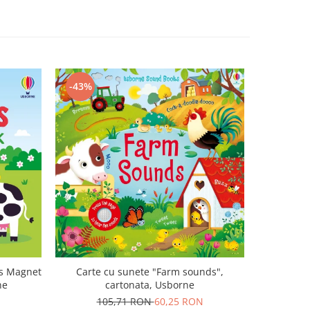
-43%
-47%
ls Magnet
Carte cu sunete "Farm sounds",
Carte mu
ne
cartonata, Usborne
canta Mo
Plays M
105,71 RON
60,25 RON
1