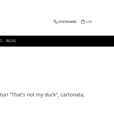
0747854850
0,00
G
BLOG
turi "That's not my duck", cartonata,