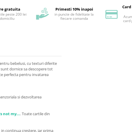
Card
re gratuita
Primesti 10% inapoi
ile peste 200 lei
in puncte de fidelitate la
Acum 
 domiciliu
fiecare comanda
card 
ntru bebelusi, cu texturi diferite
e sunt dornice sa descopere tot
este perfecta pentru invatarea
enzoriala si dezvoltarea
s not my...
.
Toate cartile din
 in continua crestere, iar prima