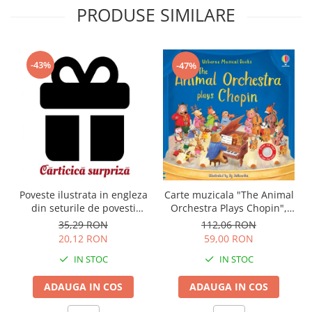
PRODUSE SIMILARE
-43%
-47%
Carte muzicala "The Animal
Poveste ilustrata in engleza
Orchestra Plays Chopin",
din seturile de povesti
cartonata, Usborne
Usborne
112,06 RON
35,29 RON
59,00 RON
20,12 RON
IN STOC
IN STOC
ADAUGA IN COS
ADAUGA IN COS