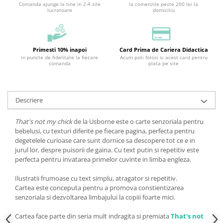
Comanda ajunge la tine in 2-4 zile
la comenzile peste 200 lei la
lucratoare
domiciliu
Primesti 10% inapoi
Card Prima de Cariera Didactica
in puncte de fidelitate la fiecare
Acum poti folosi si acest card pentru
comanda
plata pe site
Descriere
That's not my chick
de la Usborne este o carte senzoriala pentru
bebelusi, cu texturi diferite pe fiecare pagina, perfecta pentru
degetelele curioase care sunt dornice sa descopere tot ce e in
jurul lor, despre puisorii de gaina. Cu text putin si repetitiv este
perfecta pentru invatarea primelor cuvinte in limba engleza.
Ilustratii frumoase cu text simplu, atragator si repetitiv.
Cartea este conceputa pentru a promova constientizarea
senzoriala si dezvoltarea limbajului la copiii foarte mici.
Cartea face parte din seria mult indragita si premiata
That's not