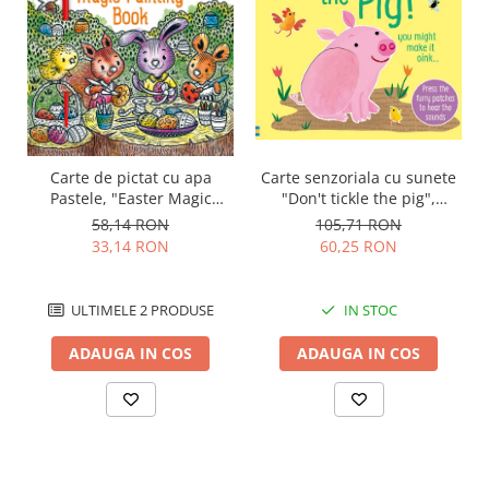
Carte senzoriala cu sunete
Carte de pictat cu apa
"Don't tickle the pig",
Pastele, "Easter Magic
cartonata, cu texturi,
Painting Book", Usborne
105,71 RON
58,14 RON
Usborne
60,25 RON
33,14 RON
IN STOC
ULTIMELE 2 PRODUSE
ADAUGA IN COS
ADAUGA IN COS