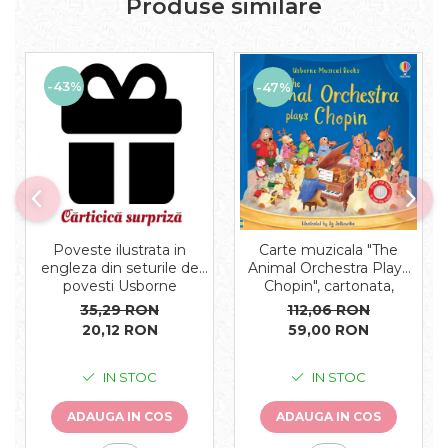
Produse similare
-43%
-47%
Carte muzicala "The
Poveste ilustrata in
Animal Orchestra Plays
engleza din seturile de
Chopin", cartonata,
povesti Usborne
Usborne
112,06 RON
35,29 RON
59,00 RON
20,12 RON
IN STOC
IN STOC
ADAUGA IN COS
ADAUGA IN COS