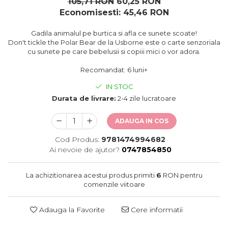
105,71 RON
60,25 RON
oceane
Economisesti:
45,46
RON
Gadila animalul pe burtica si afla ce sunete scoate!
Don't tickle the Polar Bear de la Usborne este o carte senzoriala
cu sunete pe care bebelusii si copiii mici o vor adora.
Recomandat: 6 luni+
IN STOC
Durata de livrare:
2-4 zile lucratoare
ADAUGA IN COS
Cod Produs:
9781474994682
Ai nevoie de ajutor?
0747854850
La achizitionarea acestui produs primiti
6
RON pentru
comenzile viitoare
Adauga la Favorite
Cere informatii