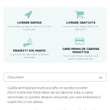
LIVRARE RAPIDA
LIVRARE GRATUITA
Comanda ajunge la tine in 2-4 zile
la comenzile peste 200 lei la
lucratoare
domiciliu
CARD PRIMA DE CARIERA
PRIMESTI 10% INAPOI
DIDACTICA
in puncte de fidelitate la fiecare
Acum poti folosi si acest card
comanda
pentru plata pe site
Descriere
Gadila animalul pe burtica si afla ce sunete scoate!
Don't tickle the Polar Bear
de la Usborne este o carte
senzoriala cu sunete despre ursi polari, pe care bebelusii si
copiii mici o vor adora.