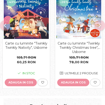
-43%
-26%
Carte cu luminite "Twinkly
Carte cu luminite "Twinkly
Twinkly Nativity", Usborne
Twinkly Christmas tree",
Usborne
105,71 RON
105,71 RON
60,25 RON
78,00 RON
IN STOC
ULTIMELE 2 PRODUSE
ADAUGA IN COS
ADAUGA IN COS