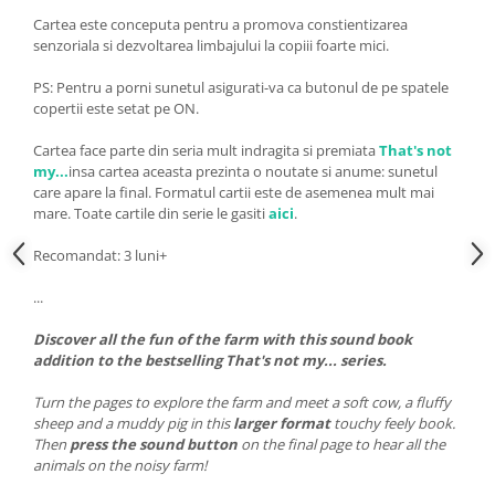
Cartea este conceputa pentru a promova constientizarea
senzoriala si dezvoltarea limbajului la copiii foarte mici.
PS: Pentru a porni sunetul asigurati-va ca butonul de pe spatele
copertii este setat pe ON.
Cartea face parte din seria mult indragita si premiata
That's not
my...
insa cartea aceasta prezinta o noutate si anume: sunetul
care apare la final. Formatul cartii este de asemenea mult mai
mare.
Toate cartile din serie le gasiti
aici
.
Recomandat: 3 luni+
...
Discover all the fun of the farm with this sound book
addition to the bestselling That's not my... series.
Turn the pages to explore the farm and meet a soft cow, a fluffy
sheep and a muddy pig in this
larger format
touchy feely book.
Then
press the sound button
on the final page to hear all the
animals on the noisy farm!