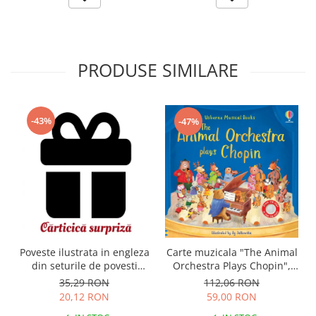
PRODUSE SIMILARE
-43%
-47%
Carte muzicala "The Animal
Poveste ilustrata in engleza
Orchestra Plays Chopin",
din seturile de povesti
cartonata, Usborne
Usborne
112,06 RON
35,29 RON
59,00 RON
20,12 RON