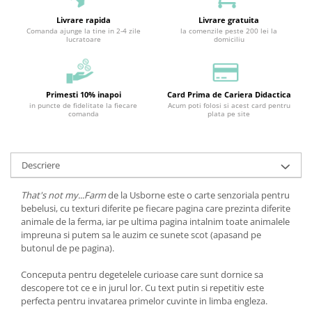
Livrare rapida
Livrare gratuita
Comanda ajunge la tine in 2-4 zile
la comenzile peste 200 lei la
lucratoare
domiciliu
Primesti 10% inapoi
Card Prima de Cariera Didactica
in puncte de fidelitate la fiecare
Acum poti folosi si acest card pentru
comanda
plata pe site
Descriere
That's not my...Farm
de la Usborne este o carte senzoriala pentru
bebelusi, cu texturi diferite pe fiecare pagina care prezinta diferite
animale de la ferma, iar pe ultima pagina intalnim toate animalele
impreuna si putem sa le auzim ce sunete scot (apasand pe
butonul de pe pagina).
Conceputa pentru degetelele curioase care sunt dornice sa
descopere tot ce e in jurul lor. Cu text putin si repetitiv este
perfecta pentru invatarea primelor cuvinte in limba engleza.