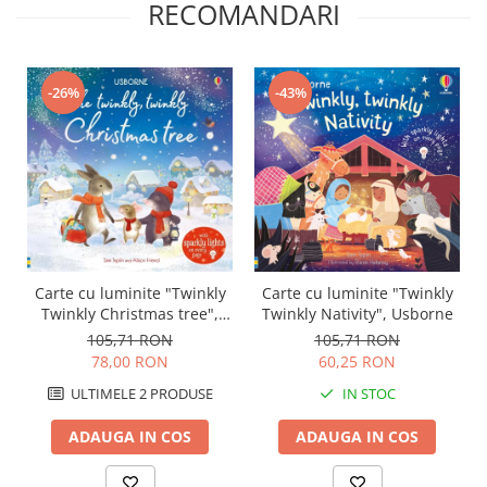
RECOMANDARI
-26%
-43%
Carte cu luminite "Twinkly
Carte cu luminite "Twinkly
Twinkly Christmas tree",
Twinkly Nativity", Usborne
Usborne
105,71 RON
105,71 RON
78,00 RON
60,25 RON
ULTIMELE 2 PRODUSE
IN STOC
ADAUGA IN COS
ADAUGA IN COS