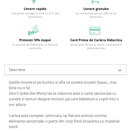
Livrare rapida
Livrare gratuita
Comanda ajunge la tine in 2-4 zile
la comenzile peste 200 lei la
lucratoare
domiciliu
Primesti 10% inapoi
Card Prima de Cariera Didactica
in puncte de fidelitate la fiecare
Acum poti folosi si acest card pentru
comanda
plata pe site
Descriere
Gadila rinocerul pe burtica si afla ce sunete scoate! Saaau...mai
bine nu o fa!
Don't tickle the Rhino!
de la Usborne este o carte senzoriala cu
sunete si texturi despre rinoceri, pe care bebelusii si copiii mici o
vor adora.
Cartea este complet cartonata, iar fiecare animal contine
elemente senzoriale, o parte din corp fiind acoperita cu material
textil.