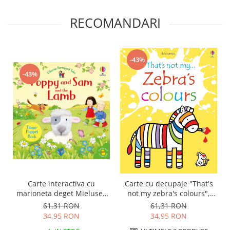
RECOMANDARI
-43%
-43%
Carte interactiva cu
Carte cu decupaje "That's
marioneta deget Mielusel,
not my zebra's colours",
"Poppy and Sam and the
cartonata, Usborne
61,31 RON
61,31 RON
Lamb", Usborne
34,95 RON
34,95 RON