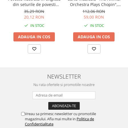
Orchestra Plays Chopin",
din seturile de povesti
cartonata, Usborne
Usborne
112,06 RON
35,29 RON
59,00 RON
20,12 RON
IN STOC
IN STOC
ADAUGA IN COS
ADAUGA IN COS
NEWSLETTER
Nu rata ofertele si promotiile noastre
Vreau sa primesc newsletter cu promotiile
magazinului. Afla mai multe in
Politica de
Confidentialitate