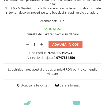
o fa!
Don't tickle the Rhino!
de la Usborne este o carte senzoriala cu sunete
si texturi despre rinoceri, pe care bebelusii si copiii mici o vor adora.
Recomandat: 6 luni+
IN STOC
Durata de livrare:
2-4 zile lucratoare
ADAUGA IN COS
Cod Produs:
9781805312574
Ai nevoie de ajutor?
0747854850
La achizitionarea acestui produs primiti
6
RON pentru comenzile
viitoare
Adauga la Favorite
Cere informatii