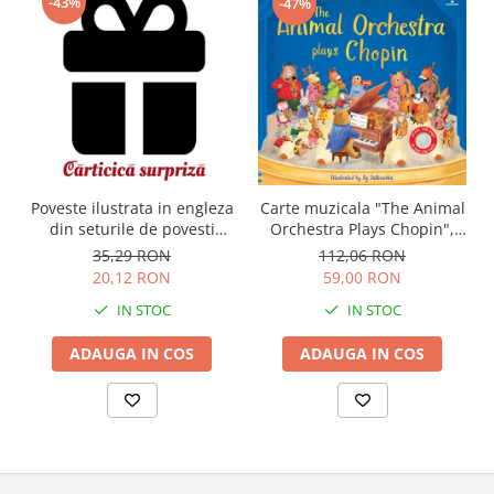
-43%
-47%
Carte muzicala "The Animal
Poveste ilustrata in engleza
Orchestra Plays Chopin",
din seturile de povesti
cartonata, Usborne
Usborne
112,06 RON
35,29 RON
59,00 RON
20,12 RON
IN STOC
IN STOC
ADAUGA IN COS
ADAUGA IN COS