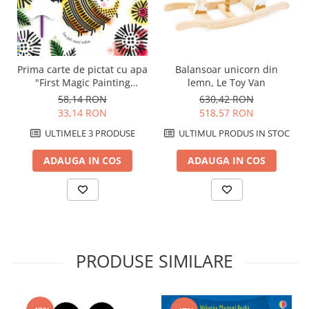
Prima carte de pictat cu apa
Balansoar unicorn din
"First Magic Painting
lemn, Le Toy Van
Garden", Usborne
58,14 RON
630,42 RON
33,14 RON
518,57 RON
ULTIMELE 3 PRODUSE
ULTIMUL PRODUS IN STOC
ADAUGA IN COS
ADAUGA IN COS
PRODUSE SIMILARE