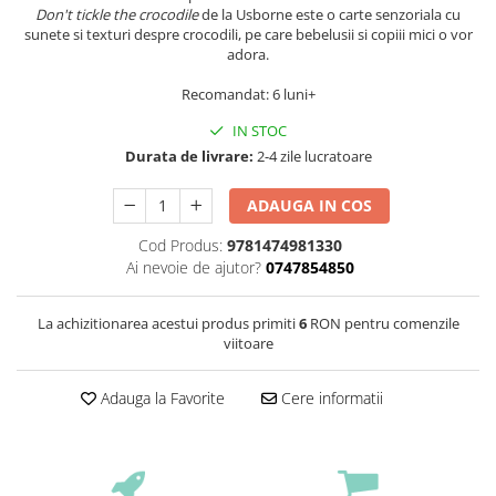
Don't tickle the crocodile
de la Usborne este o carte senzoriala cu
sunete si texturi despre crocodili, pe care bebelusii si copiii mici o vor
adora.
Recomandat: 6 luni+
IN STOC
Durata de livrare:
2-4 zile lucratoare
ADAUGA IN COS
Cod Produs:
9781474981330
Ai nevoie de ajutor?
0747854850
La achizitionarea acestui produs primiti
6
RON pentru comenzile
viitoare
Adauga la Favorite
Cere informatii