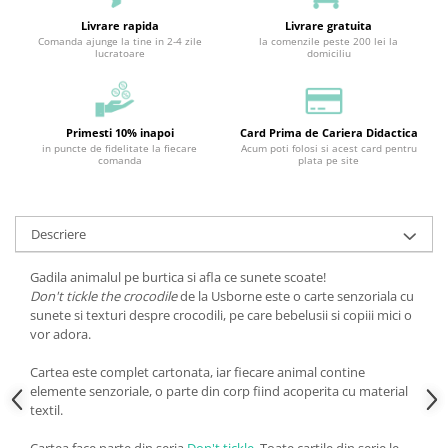
Livrare rapida
Livrare gratuita
Comanda ajunge la tine in 2-4 zile
la comenzile peste 200 lei la
lucratoare
domiciliu
Primesti 10% inapoi
Card Prima de Cariera Didactica
in puncte de fidelitate la fiecare
Acum poti folosi si acest card pentru
comanda
plata pe site
Descriere
Gadila animalul pe burtica si afla ce sunete scoate!
Don't tickle the crocodile
de la Usborne este o carte senzoriala cu
sunete si texturi despre crocodili, pe care bebelusii si copiii mici o
vor adora.
Cartea este complet cartonata, iar fiecare animal contine
elemente senzoriale, o parte din corp fiind acoperita cu material
textil.