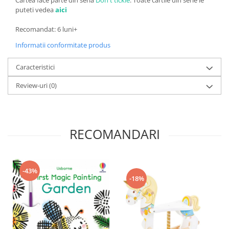
Cartea face parte din seria
Don't tickle
. Toate cartile din serie le
puteti vedea
aici
Recomandat: 6 luni+
Informatii conformitate produs
Caracteristici
Review-uri
(0)
RECOMANDARI
-43%
-18%