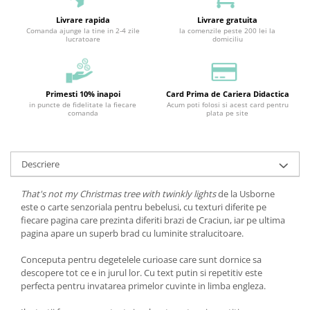
Livrare rapida
Livrare gratuita
Comanda ajunge la tine in 2-4 zile
la comenzile peste 200 lei la
lucratoare
domiciliu
Primesti 10% inapoi
Card Prima de Cariera Didactica
in puncte de fidelitate la fiecare
Acum poti folosi si acest card pentru
comanda
plata pe site
Descriere
That's not my Christmas tree with twinkly lights
de la Usborne
este o carte senzoriala pentru bebelusi, cu texturi diferite pe
fiecare pagina care prezinta diferiti brazi de Craciun, iar pe ultima
pagina apare un superb brad cu luminite stralucitoare.
Conceputa pentru degetelele curioase care sunt dornice sa
descopere tot ce e in jurul lor. Cu text putin si repetitiv este
perfecta pentru invatarea primelor cuvinte in limba engleza.