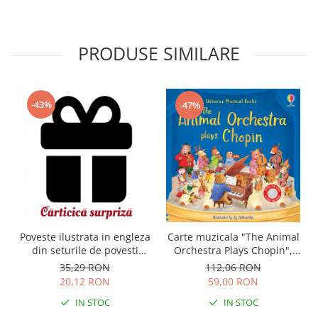
PRODUSE SIMILARE
-43%
-47%
Carte muzicala "The Animal
Poveste ilustrata in engleza
Orchestra Plays Chopin",
din seturile de povesti
cartonata, Usborne
Usborne
112,06 RON
35,29 RON
59,00 RON
20,12 RON
IN STOC
IN STOC