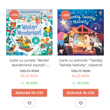
-43%
-43%
Carte cu sunete "Winter
Carte cu luminite "Twinkly
wonderland sounds",
Twinkly Nativity", Usborne
cartonata, Usborne
105,71 RON
105,71 RON
60,25 RON
60,25 RON
IN STOC
IN STOC
ADAUGA IN COS
ADAUGA IN COS