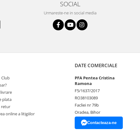
SOCIAL
Urmareste-ne in social media
DATE COMERCIALE
 Club
PFA Pentea Cristina
Ramona
ar?
F5/1637/2017
livrare
RO38103089
 plata
Facliei nr 79b
 retur
Oradea, Bihor
a online a litigiilor
Contacteaza-ne