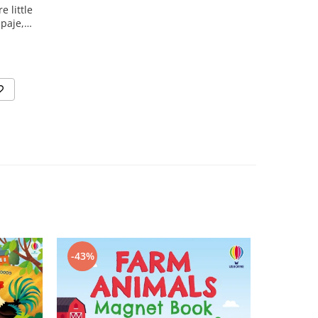
e little
paje,
-43%