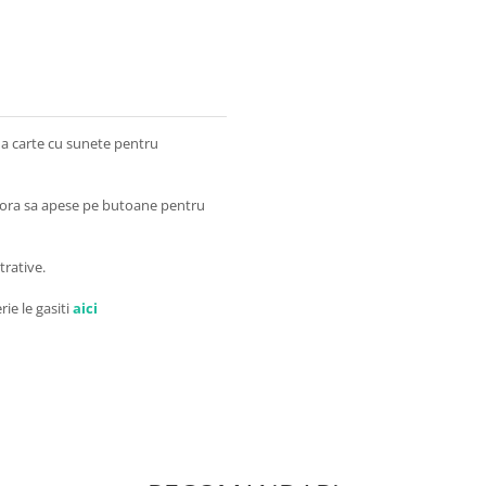
a carte cu sunete pentru
adora sa apese pe butoane pentru
trative.
rie le gasiti
aici