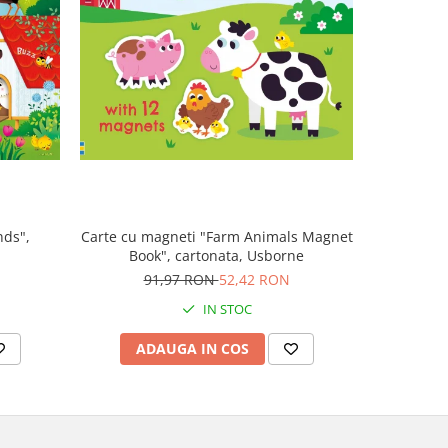
-47%
nds",
Carte cu magneti "Farm Animals Magnet
Carte muz
Book", cartonata, Usborne
Plays V
N
91,97 RON
52,42 RON
1
IN STOC
ADAUGA IN COS
AD