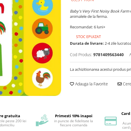
Baby's Very First Noisy Book Farm
animalele de la ferma.
Recomandat: 6 luni+
STOC EPUIZAT
Durata de livrare:
2-4 zile lucrato
Cod Produs:
9781409563440
La achizitionarea acestui produs pr
Adauga la Favorite
Cere 
Card
re gratuita
Primesti 10% inapoi
ile peste 200 lei
in puncte de fidelitate la
Acum 
 domiciliu
fiecare comanda
card 