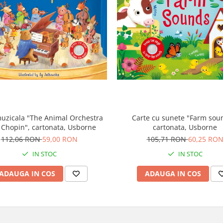
uzicala "The Animal Orchestra
Carte cu sunete "Farm sou
 Chopin", cartonata, Usborne
cartonata, Usborne
112,06 RON
59,00 RON
105,71 RON
60,25 RO
IN STOC
IN STOC
ADAUGA IN COS
ADAUGA IN COS