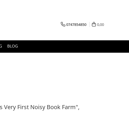
0747854850
0,00
G
BLOG
s Very First Noisy Book Farm",