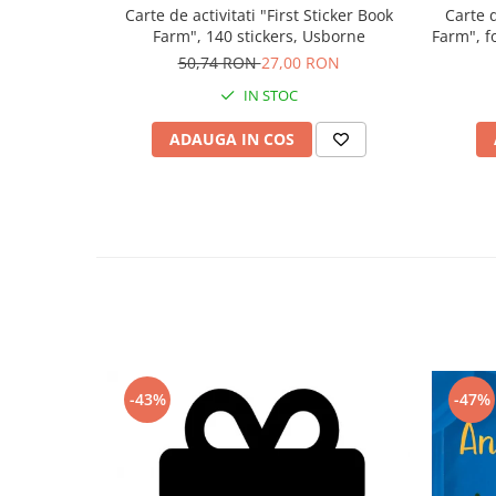
Carte de activitati "First Sticker Book
Carte d
Farm", 140 stickers, Usborne
Farm", f
50,74 RON
27,00 RON
IN STOC
ADAUGA IN COS
-43%
-47%