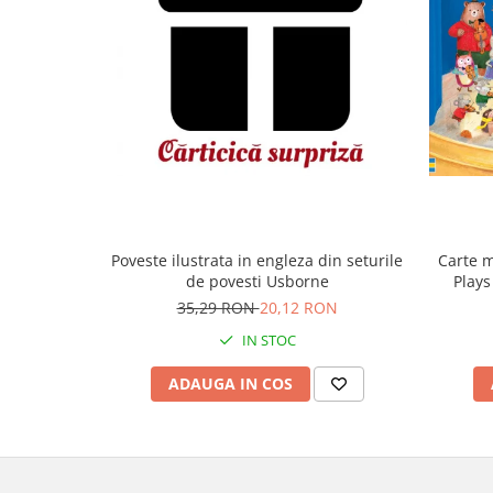
Carte m
Poveste ilustrata in engleza din seturile
Plays
de povesti Usborne
35,29 RON
20,12 RON
IN STOC
ADAUGA IN COS