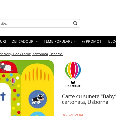
URI
IDEI CADOURI
TEME POPULARE
% PROMOTII
BLO
rst Noisy Book Farm", cartonata, Usborne
Carte cu sunete "Baby'
cartonata, Usborne
83,51 RON