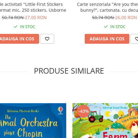
e activitati "Little First Stickers
Carte senzoriala "Are you ther
ormat mic, 250 stickers, Usborne
bunny?", cartonata, cu decu
Usborne
50,74 RON
27,00 RON
50,74 RON
26,00 RON
IN STOC
IN STOC
ADAUGA IN COS
ADAUGA IN COS
PRODUSE SIMILARE
-43%