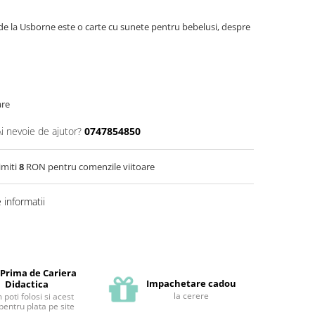
de la Usborne este o carte cu sunete pentru bebelusi, despre
are
Ai nevoie de ajutor?
0747854850
imiti
8
RON pentru comenzile viitoare
informatii
 Prima de Cariera
Impachetare cadou
Didactica
la cerere
poti folosi si acest
pentru plata pe site