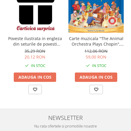
Carte muzicala "The Animal
Poveste ilustrata in engleza
Orchestra Plays Chopin",
din seturile de povesti
cartonata, Usborne
Usborne
112,06 RON
35,29 RON
59,00 RON
20,12 RON
IN STOC
IN STOC
ADAUGA IN COS
ADAUGA IN COS
NEWSLETTER
Nu rata ofertele si promotiile noastre