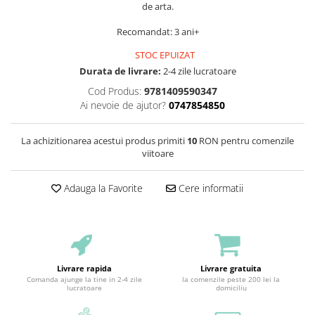
de arta.
Recomandat: 3 ani+
STOC EPUIZAT
Durata de livrare:
2-4 zile lucratoare
Cod Produs:
9781409590347
Ai nevoie de ajutor?
0747854850
La achizitionarea acestui produs primiti
10
RON pentru comenzile
viitoare
Adauga la Favorite
Cere informatii
Livrare rapida
Livrare gratuita
Comanda ajunge la tine in 2-4 zile
la comenzile peste 200 lei la
lucratoare
domiciliu