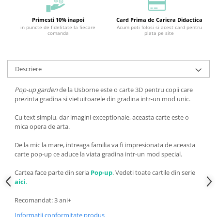
Primesti 10% inapoi
Card Prima de Cariera Didactica
in puncte de fidelitate la fiecare
Acum poti folosi si acest card pentru
comanda
plata pe site
Descriere
Pop-up garden
de la Usborne este o carte 3D pentru copii care
prezinta gradina si vietuitoarele din gradina intr-un mod unic.
Cu text simplu, dar imagini exceptionale, aceasta carte este o
mica opera de arta.
De la mic la mare, intreaga familia va fi impresionata de aceasta
carte pop-up ce aduce la viata gradina intr-un mod special.
Cartea face parte din seria
Pop-up
. Vedeti toate cartile din serie
aici
.
Recomandat: 3 ani+
Informatii conformitate produs