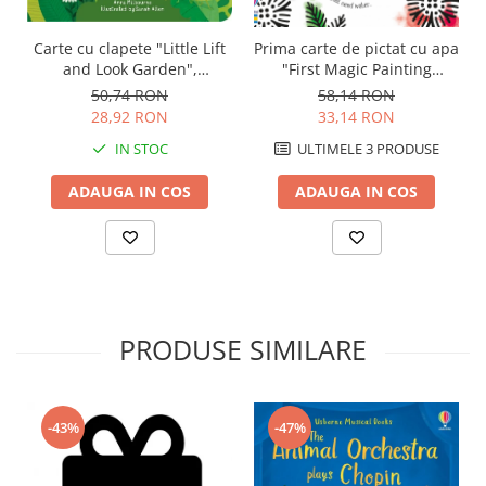
Carte cu clapete "Little Lift
Prima carte de pictat cu apa
and Look Garden",
"First Magic Painting
cartonata, Usborne
Garden", Usborne
50,74 RON
58,14 RON
28,92 RON
33,14 RON
IN STOC
ULTIMELE 3 PRODUSE
ADAUGA IN COS
ADAUGA IN COS
PRODUSE SIMILARE
-43%
-47%