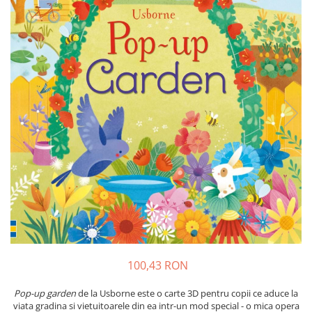
Insecte
Biblia pentru copii
Cuvinte incrucisate
Istorie
Carti cu magneti
Retete de prajituri (baking books)
Mijloace de transport
Carti fold-out
Numere, litere, forme, culori
Carti slot-together
Pasari
Dictionare
Paște
Enciclopedii
Poppy si Sam
Ghid ingrijire animale
Printese, zane si papusi
Programare
Religios
Scoala
Spatiu
Supereroi
Unicorni
100,43 RON
Vacanta de vara
Pop-up garden
de la Usborne este o carte 3D pentru copii ce aduce la
Vietuitoare marine, mari, oceane
viata gradina si vietuitoarele din ea intr-un mod special - o mica opera