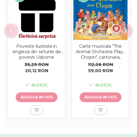
Carte muzicala "The
Poveste ilustrata in
Animal Orchestra Plays
engleza din seturile de
Chopin", cartonata,
povesti Usborne
Usborne
112,06 RON
35,29 RON
59,00 RON
20,12 RON
IN STOC
IN STOC
ADAUGA IN COS
ADAUGA IN COS