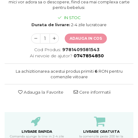
oceane
mici vor adora sa o descopere, fiind cea mai complexa carte
pentru bebelusi.
IN STOC
Durata de livrare:
2-4 zile lucratoare
ADAUGA IN COS
Cod Produs:
9781409581543
Ai nevoie de ajutor?
0747854850
La achizitionarea acestui produs primiti
6
RON pentru
comenzile viitoare
Adauga la Favorite
Cere informatii
LIVRARE RAPIDA
LIVRARE GRATUITA
Comanda ajunge la tine in 2-4 zile
la comenzile peste 200 lei la