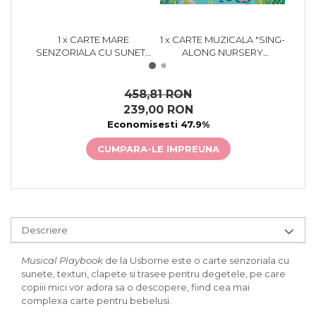
1 x CARTE MARE
1 x CARTE MUZICALA "SING-
1 x 
SENZORIALA CU SUNETE
ALONG NURSERY
AN
SI CLAPETE, "MUSICAL
RHYMES", CARTONATA,
PLAYBOOK", CARTONATA,
USBORNE
CAR
USBORNE
458,81 RON
239,00 RON
Economisesti 47.9%
CUMPARA-LE IMPREUNA
Descriere
Musical Playbook
de la Usborne este o carte senzoriala cu
sunete, texturi, clapete si trasee pentru degetele, pe care
copiii mici vor adora sa o descopere, fiind cea mai
complexa carte pentru bebelusi.