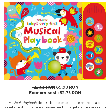
Insecte
Biblia pentru copii
Cuvinte incrucisate
Istorie
-43%
Carti cu magneti
Retete de prajituri (baking
Mijloace de transport
books)
Carti fold-out
Numere, litere, forme, culori
Carti slot-together
Pasari
Dictionare
Paște
Enciclopedii
Poppy si Sam
Ghid ingrijire animale
Printese, zane si papusi
Programare
Religios
Scoala
Spatiu
Supereroi
122,63 RON
69,90 RON
Unicorni
Economisesti:
52,73
RON
Vacanta de vara
Musical Playbook
de la Usborne este o carte senzoriala cu
Vietuitoare marine, mari,
sunete, texturi, clapete si trasee pentru degetele, pe care copiii