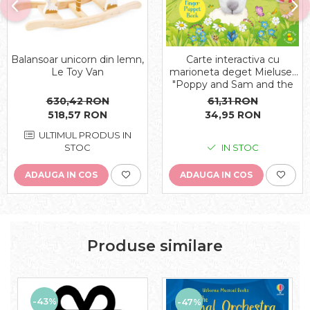
Carte interactiva cu
Balansoar unicorn din lemn,
marioneta deget Mielusel,
Le Toy Van
"Poppy and Sam and the
Lamb", Usborne
61,31 RON
630,42 RON
34,95 RON
518,57 RON
ULTIMUL PRODUS IN
IN STOC
STOC
ADAUGA IN COS
ADAUGA IN COS
Produse similare
-43%
-47%