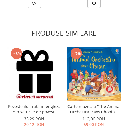
PRODUSE SIMILARE
-43%
-47%
Carte muzicala "The Animal
Poveste ilustrata in engleza
Orchestra Plays Chopin",
din seturile de povesti
cartonata, Usborne
Usborne
112,06 RON
35,29 RON
59,00 RON
20,12 RON