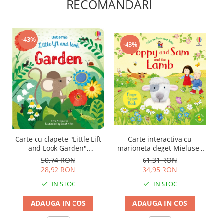
RECOMANDARI
-43%
-43%
Carte cu clapete "Little Lift
Carte interactiva cu
and Look Garden",
marioneta deget Mielusel,
cartonata, Usborne
"Poppy and Sam and the
50,74 RON
61,31 RON
Lamb", Usborne
28,92 RON
34,95 RON
IN STOC
IN STOC
ADAUGA IN COS
ADAUGA IN COS