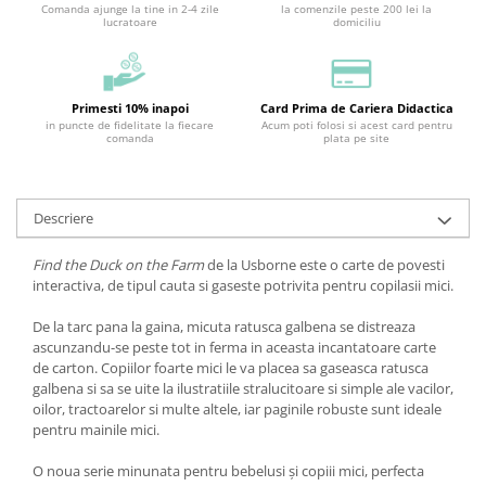
Comanda ajunge la tine in 2-4 zile
la comenzile peste 200 lei la
lucratoare
domiciliu
Primesti 10% inapoi
Card Prima de Cariera Didactica
in puncte de fidelitate la fiecare
Acum poti folosi si acest card pentru
comanda
plata pe site
Descriere
Find the Duck on the Farm
de la Usborne este o carte de povesti
interactiva, de tipul cauta si gaseste potrivita pentru copilasii mici.
De la tarc pana la gaina, micuta ratusca galbena se distreaza
ascunzandu-se peste tot in ferma in aceasta incantatoare carte
de carton. Copiilor foarte mici le va placea sa gaseasca ratusca
galbena si sa se uite la ilustratiile stralucitoare si simple ale vacilor,
oilor, tractoarelor si multe altele, iar paginile robuste sunt ideale
pentru mainile mici.
O noua serie minunata pentru bebelusi și copiii mici, perfecta