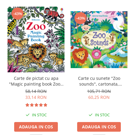
-43%
-43%
Carte de pictat cu apa
Carte cu sunete "Zoo
"Magic painting book Zoo",
sounds", cartonata,
Usborne
Usborne
58,14 RON
105,71 RON
33,14 RON
60,25 RON
IN STOC
IN STOC
ADAUGA IN COS
ADAUGA IN COS