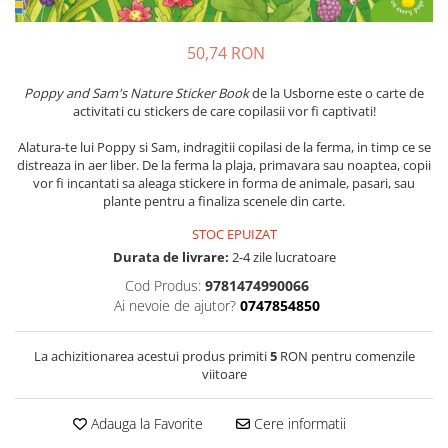
50,74 RON
Poppy and Sam's Nature Sticker Book
de la Usborne este o carte de
activitati cu stickers de care copilasii vor fi captivati!
Alatura-te lui Poppy si Sam, indragitii copilasi de la ferma, in timp ce se
distreaza in aer liber. De la ferma la plaja, primavara sau noaptea, copii
vor fi incantati sa aleaga stickere in forma de animale, pasari, sau
plante pentru a finaliza scenele din carte.
STOC EPUIZAT
Durata de livrare:
2-4 zile lucratoare
Cod Produs:
9781474990066
Ai nevoie de ajutor?
0747854850
La achizitionarea acestui produs primiti
5
RON pentru comenzile
viitoare
Adauga la Favorite
Cere informatii