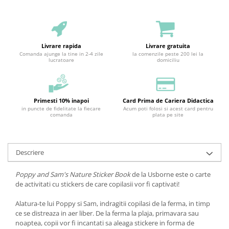
Livrare rapida
Livrare gratuita
Comanda ajunge la tine in 2-4 zile
la comenzile peste 200 lei la
lucratoare
domiciliu
Primesti 10% inapoi
Card Prima de Cariera Didactica
in puncte de fidelitate la fiecare
Acum poti folosi si acest card pentru
comanda
plata pe site
Descriere
Poppy and Sam's Nature Sticker Book
de la Usborne este o carte
de activitati cu stickers de care copilasii vor fi captivati!
Alatura-te lui Poppy si Sam, indragitii copilasi de la ferma, in timp
ce se distreaza in aer liber. De la ferma la plaja, primavara sau
noaptea, copii vor fi incantati sa aleaga stickere in forma de