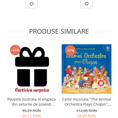
PRODUSE SIMILARE
-43%
-47%
Carte muzicala "The Animal
Poveste ilustrata in engleza
Orchestra Plays Chopin",
din seturile de povesti
cartonata, Usborne
Usborne
112,06 RON
35,29 RON
59,00 RON
20,12 RON