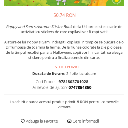
50,74 RON
Poppy and Sam's Autumn Sticker Book
de la Usborne este o carte de
activitati cu stickers de care copilasii vor fi captivati!
Alatura-te lui Poppy si Sam, indragitii copilasi, in timp ce se bucura de o
zi frumoasa de toamna la ferma. De la frunze colorate la zile ploioase,
de la timpul recoltei pana la Halloween, copii vor fi incantati sa aleaga
stickere pentru a finaliza scenele din carte.
STOC EPUIZAT
Durata de livrare:
2-4 zile lucratoare
Cod Produs:
9781803701028
Ai nevoie de ajutor?
0747854850
La achizitionarea acestui produs primiti
5
RON pentru comenzile
viitoare
Adauga la Favorite
Cere informatii