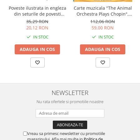
Carte muzicala "The Animal
Poveste ilustrata in engleza
Orchestra Plays Chopin",
din seturile de povesti
cartonata, Usborne
Usborne
112,06 RON
35,29 RON
59,00 RON
20,12 RON
IN STOC
IN STOC
ADAUGA IN COS
ADAUGA IN COS
NEWSLETTER
Nu rata ofertele si promotiile noastre
Vreau sa primesc newsletter cu promotiile
magazinului. Afla mai multe in
Politica de