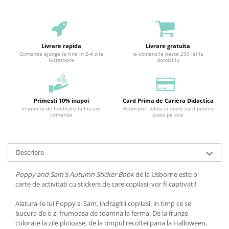
Livrare rapida
Livrare gratuita
Comanda ajunge la tine in 2-4 zile
la comenzile peste 200 lei la
lucratoare
domiciliu
Primesti 10% inapoi
Card Prima de Cariera Didactica
in puncte de fidelitate la fiecare
Acum poti folosi si acest card pentru
comanda
plata pe site
Descriere
Poppy and Sam's Autumn Sticker Book
de la Usborne este o
carte de activitati cu stickers de care copilasii vor fi captivati!
Alatura-te lui Poppy si Sam, indragitii copilasi, in timp ce se
bucura de o zi frumoasa de toamna la ferma. De la frunze
colorate la zile ploioase, de la timpul recoltei pana la Halloween,