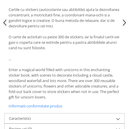
Cartile cu stickers (autocolante sau abtibilde) ajuta la dezvoltarea
concentrarii, a motricitatii fine, a coordonarii mana-ochi si a
gandirii logice si creative. O buna metoda de relaxare, dar si de
dezvoltare pentru cei mici.
O carte de activitati cu peste 300 de stickers, iar la finalul cartii vei
gasi o coperta care se extinde pentru a pastra abtibildele atunci
cand nu sunt folosite.
...
Enter a magical world filled with unicorns in this enchanting
sticker book, with scenes to decorate including a cloud castle,
woodland waterfall and lots more. There are over 300 reusable
stickers of unicorns, flowers and other adorable creatures, and a
fold-out back cover to store stickers when not in use. The perfect
gift for unicorn lovers.
Informatii conformitate produs
Caracteristici
Review-uri
(0)