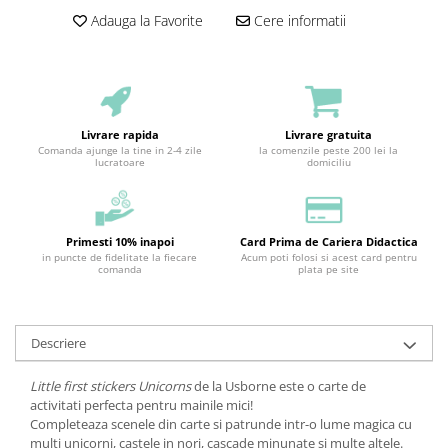
Adauga la Favorite
Cere informatii
Livrare rapida
Livrare gratuita
Comanda ajunge la tine in 2-4 zile
la comenzile peste 200 lei la
lucratoare
domiciliu
Primesti 10% inapoi
Card Prima de Cariera Didactica
in puncte de fidelitate la fiecare
Acum poti folosi si acest card pentru
comanda
plata pe site
Descriere
Little first stickers Unicorns
de la Usborne este o carte de
activitati perfecta pentru mainile mici!
Completeaza scenele din carte si patrunde intr-o lume magica cu
multi unicorni, castele in nori, cascade minunate si multe altele.