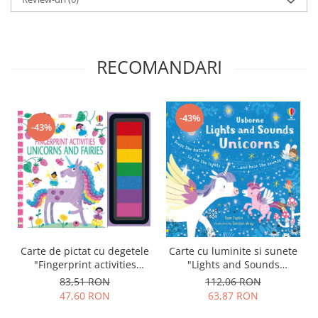
RECOMANDARI
-43%
-43%
Carte de pictat cu degetele
Carte cu luminite si sunete
"Fingerprint activities
"Lights and Sounds
Unicorns and Fairies",
Unicorns", Usborne
83,51 RON
112,06 RON
Usborne
47,60 RON
63,87 RON