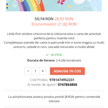
50,74 RON
28,92 RON
Economisesti:
21,82
RON
Little first stickers Unicorns
de la Usborne este o carte de activitati
perfecta pentru mainile mici!
Completeaza scenele din carte si patrunde intr-o lume magica cu multi
unicorni, castele in nori, cascade minunate si multe altele.
IN STOC
Durata de livrare:
2-4 zile lucratoare
ADAUGA IN COS
Cod Produs:
9781474952231
Ai nevoie de ajutor?
0747854850
La achizitionarea acestui produs primiti
2
RON pentru comenzile
viitoare