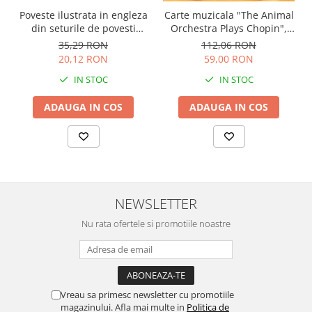
Carte muzicala "The Animal
Poveste ilustrata in engleza
Orchestra Plays Chopin",
din seturile de povesti
cartonata, Usborne
Usborne
112,06 RON
35,29 RON
59,00 RON
20,12 RON
IN STOC
IN STOC
ADAUGA IN COS
ADAUGA IN COS
NEWSLETTER
Nu rata ofertele si promotiile noastre
Vreau sa primesc newsletter cu promotiile
magazinului. Afla mai multe in
Politica de