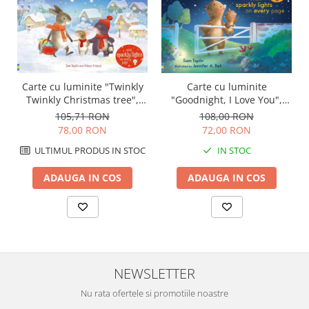
Carte cu luminite "Twinkly
Carte cu luminite
Twinkly Christmas tree",
"Goodnight, I Love You",
Usborne
Usborne
105,71 RON
108,00 RON
78,00 RON
72,00 RON
ULTIMUL PRODUS IN STOC
IN STOC
ADAUGA IN COS
ADAUGA IN COS
NEWSLETTER
Nu rata ofertele si promotiile noastre