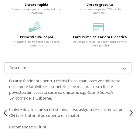
Livrare rapida
Livrare gratuita
Comanda ajunge la tine in 2-4 zile
la comenzile peste 200 lei la
lucratoare
domiciliu
Primesti 10% inapoi
Card Prima de Cariera Didactica
in puncte de fidelitate la fiecare
Acum poti folosi si acest card pentru
comanda
plata pe site
Descriere
O carte fascinanta pentru cei mici si cei mari, care vor adora sa
descopere luminitele si sunetetele pe masura ce se citeste
povestea din aceasta carte cu unicorni,
Lights and Sounds
Unicorns
de la Usborne.
Inainte de a incepe sa citesti povestea, asigura-te ca ai mutat pe
ON (vezi butonul pe coperta din spate)
Recomandat: 12 luni+