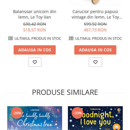
Balansoar unicorn din
Carucior pentru papusi
lemn, Le Toy Van
vintage din lemn, Le Toy
Van
630,42 RON
599,92 RON
518,57 RON
467,73 RON
ULTIMUL PRODUS IN STOC
ULTIMUL PRODUS IN STOC
ADAUGA IN COS
ADAUGA IN COS
PRODUSE SIMILARE
-33%
-26%