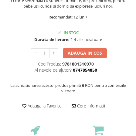
O carte senzoriala cu sunete si luminite, despre unicorni, pentru
bebelusii curiosi si dornici sa exploreze lucruri noi.
Recomandat: 12 luni+
IN STOC
Durata de livrare:
2-4 zile lucratoare
ADAUGA IN COS
Cod Produs:
9781801310970
Ai nevoie de ajutor?
0747854850
La achizitionarea acestui produs primiti
6
RON pentru comenzile
viitoare
Adauga la Favorite
Cere informatii