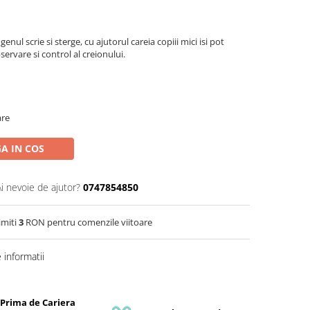
 genul scrie si sterge, cu ajutorul careia copiii mici isi pot
servare si control al creionului.
are
A IN COS
Ai nevoie de ajutor?
0747854850
imiti
3
RON pentru comenzile viitoare
informatii
 Prima de Cariera