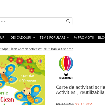
URI
IDEI CADOURI
TEME POPULARE
% PROMOTII
BLO
ge "Wipe-Clean Garden Activities", reutilizabila, Usborne
Carte de activitati scr
Activities", reutilizabi
58,14 RON
33,14 RON