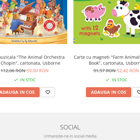
Carte cu magneti "Farm Anima
uzicala "The Animal Orchestra
Book", cartonata, Usbor
 Chopin", cartonata, Usborne
91,97 RON
52,42 RON
112,06 RON
59,00 RON
IN STOC
IN STOC
ADAUGA IN COS
ADAUGA IN COS
SOCIAL
Urmareste-ne in social media