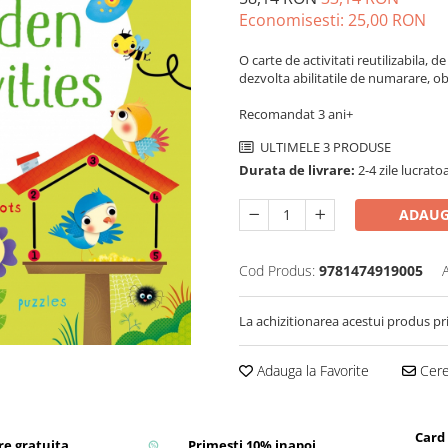
Economisesti:
25,00
RON
O carte de activitati reutilizabila, de
dezvolta abilitatile de numarare, ob
Recomandat 3 ani+
ULTIMELE 3 PRODUSE
Durata de livrare:
2-4 zile lucrato
ADAUG
Cod Produs:
9781474919005
La achizitionarea acestui produs pr
Adauga la Favorite
Cere 
Card
re gratuita
Primesti 10% inapoi