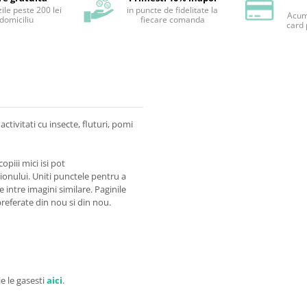
ile peste 200 lei
in puncte de fidelitate la
Acum 
 domiciliu
fiecare comanda
card 
ctivitati cu insecte, fluturi, pomi
opiii mici isi pot
eionului. Uniti punctele pentru a
e intre imagini similare. Paginile
 preferate din nou si din nou.
ie le gasesti
aici
.