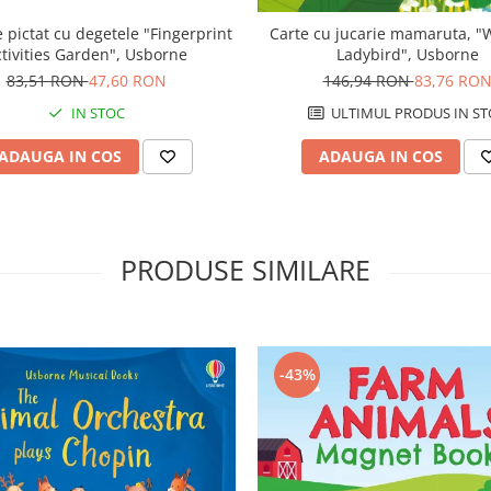
 pictat cu degetele "Fingerprint
Carte cu jucarie mamaruta, "
ctivities Garden", Usborne
Ladybird", Usborne
83,51 RON
47,60 RON
146,94 RON
83,76 RO
IN STOC
ULTIMUL PRODUS IN ST
ADAUGA IN COS
ADAUGA IN COS
PRODUSE SIMILARE
-43%