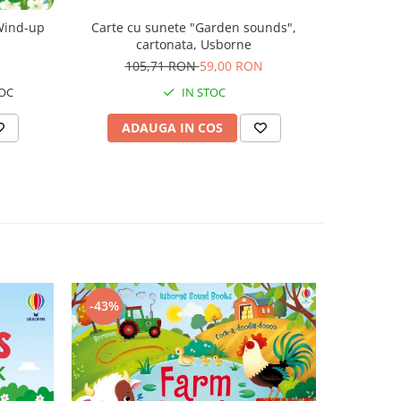
Carte cu sunete "Garden sounds",
Carte de 
Wind-up
cartonata, Usborne
Nature
105,71 RON
59,00 RON
5
N
IN STOC
OC
ADAUGA IN COS
AD
-43%