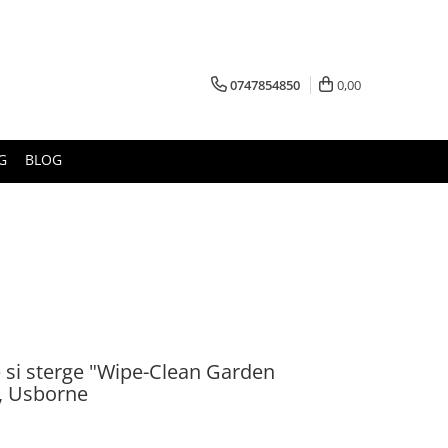
0747854850
0,00
G
BLOG
ie si sterge "Wipe-Clean Garden
la, Usborne