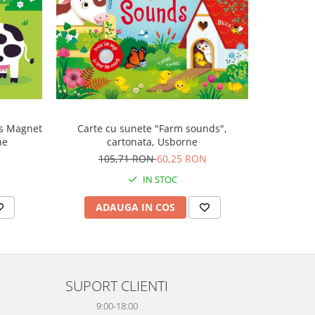
-47%
ls Magnet
Carte cu sunete "Farm sounds",
Carte mu
ne
cartonata, Usborne
canta Mo
Plays M
105,71 RON
60,25 RON
1
IN STOC
ADAUGA IN COS
AD
SUPORT CLIENTI
9:00-18:00