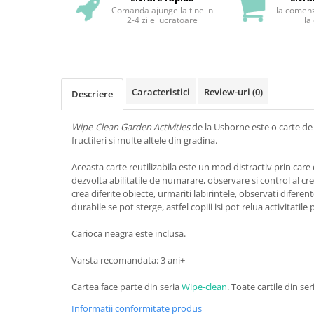
Comanda ajunge la tine in
la comenz
2-4 zile lucratoare
la
Caracteristici
Review-uri
(0)
Descriere
Wipe-Clean Garden Activities
de la Usborne este o carte de a
fructiferi si multe altele din gradina.
Aceasta carte reutilizabila este un mod distractiv prin care c
dezvolta abilitatile de numarare, observare si control al cr
crea diferite obiecte, urmariti labirintele, observati diferent
durabile se pot sterge, astfel copiii isi pot relua activitatile
Carioca neagra este inclusa.
Varsta recomandata: 3 ani+
Cartea face parte din seria
Wipe-clean
. Toate cartile din ser
Informatii conformitate produs