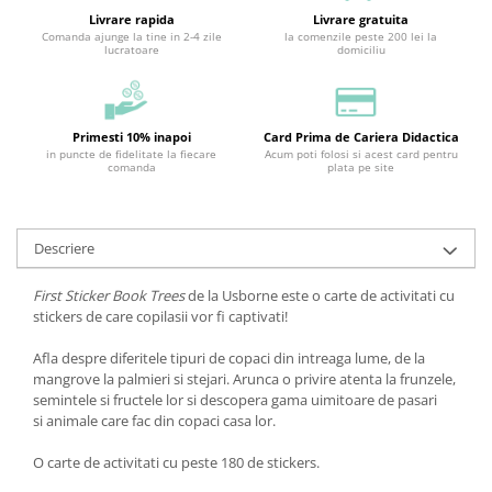
Livrare rapida
Livrare gratuita
Comanda ajunge la tine in 2-4 zile
la comenzile peste 200 lei la
lucratoare
domiciliu
Primesti 10% inapoi
Card Prima de Cariera Didactica
in puncte de fidelitate la fiecare
Acum poti folosi si acest card pentru
comanda
plata pe site
Descriere
First Sticker Book Trees
de la Usborne este o carte de activitati cu
stickers de care copilasii vor fi captivati!
Afla despre diferitele tipuri de copaci din intreaga lume, de la
mangrove la palmieri si stejari. Arunca o privire atenta la frunzele,
semintele si fructele lor si descopera gama uimitoare de pasari
si animale care fac din copaci casa lor.
O carte de activitati cu peste 180 de stickers.