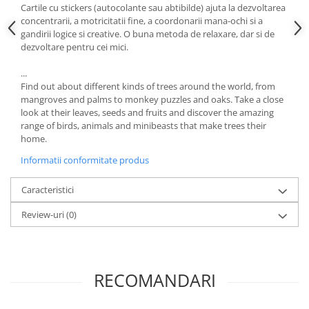
Cartile cu stickers (autocolante sau abtibilde) ajuta la dezvoltarea
concentrarii, a motricitatii fine, a coordonarii mana-ochi si a
gandirii logice si creative. O buna metoda de relaxare, dar si de
dezvoltare pentru cei mici.
...
Find out about different kinds of trees around the world, from
mangroves and palms to monkey puzzles and oaks. Take a close
look at their leaves, seeds and fruits and discover the amazing
range of birds, animals and minibeasts that make trees their
home.
Informatii conformitate produs
Caracteristici
Review-uri
(0)
RECOMANDARI