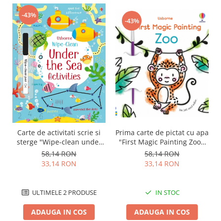
-43%
-43%
Prima carte de pictat cu apa
Carte de activitati scrie si
"First Magic Painting Zoo",
sterge "Wipe-clean under
Usborne
the sea activities",
58,14 RON
58,14 RON
reutilizabila, Usborne
33,14 RON
33,14 RON
IN STOC
ULTIMELE 2 PRODUSE
ADAUGA IN COS
ADAUGA IN COS