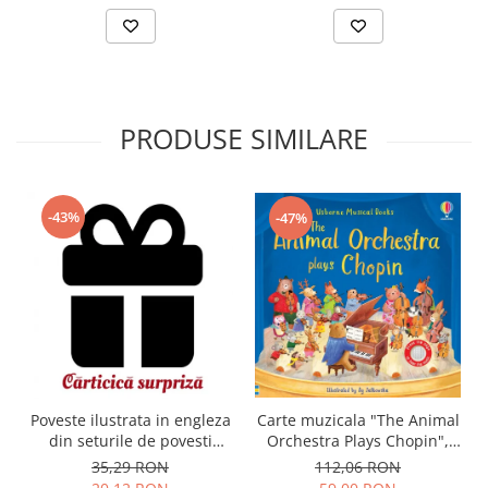
PRODUSE SIMILARE
-43%
-47%
Carte muzicala "The Animal
Poveste ilustrata in engleza
Orchestra Plays Chopin",
din seturile de povesti
cartonata, Usborne
Usborne
112,06 RON
35,29 RON