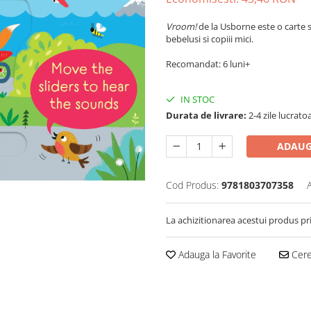
Vroom!
de la Usborne este o carte 
bebelusi si copiii mici.
Recomandat: 6 luni+
IN STOC
Durata de livrare:
2-4 zile lucrato
ADAUG
Cod Produs:
9781803707358
La achizitionarea acestui produs pr
Adauga la Favorite
Cere 