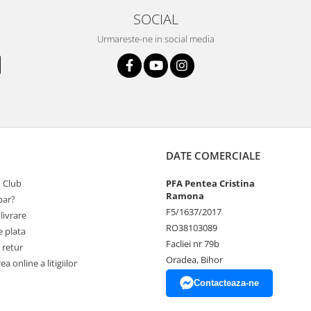
SOCIAL
Urmareste-ne in social media
DATE COMERCIALE
 Club
PFA Pentea Cristina
Ramona
ar?
F5/1637/2017
livrare
RO38103089
 plata
Facliei nr 79b
 retur
Oradea, Bihor
a online a litigiilor
Contacteaza-ne