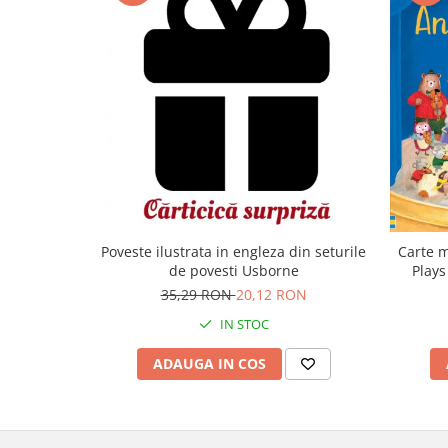
Carte m
Poveste ilustrata in engleza din seturile
Plays
de povesti Usborne
35,29 RON
20,12 RON
IN STOC
ADAUGA IN COS