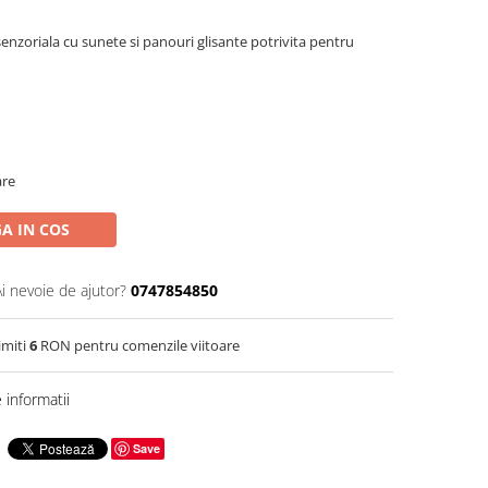
senzoriala cu sunete si panouri glisante potrivita pentru
are
A IN COS
Ai nevoie de ajutor?
0747854850
imiti
6
RON pentru comenzile viitoare
informatii
Save