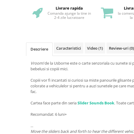
Livrare rapida
Livra
Comanda ajunge la tine in
la comenz
2-4 zile lucratoare
la
Caracteristici
Video
(1)
Review-uri
(0)
Descriere
Vroom!
de la Usborne este o carte senzoriala cu sunete si 
bebelusi si copiii mici.
Copiii vor fi incantati si curiosi sa miste panourile glisant
colorate a vehiculelor si pentru a auzi sunetele pe care masi
fac.
Cartea face parte din seria
Slider Sounds Book
. Toate cart
Recomandat: 6 luni+
...
Move the sliders back and forth to hear the different vehi