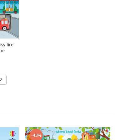
sy fire
rne
N
-43%