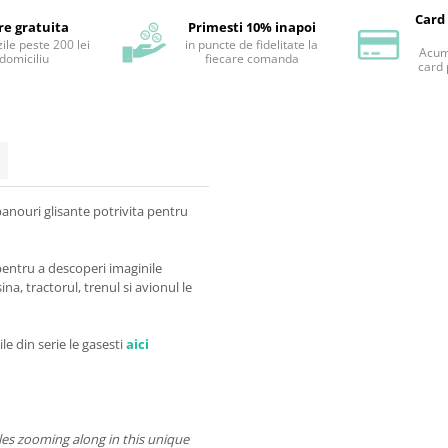
Card
re gratuita
Primesti 10% inapoi
ile peste 200 lei
in puncte de fidelitate la
Acum 
 domiciliu
fiecare comanda
card 
panouri glisante potrivita pentru
e pentru a descoperi imaginile
na, tractorul, trenul si avionul le
ile din serie le gasesti
aici
cles zooming along in this unique