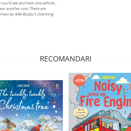
ou'll see and hear one vehicle...
ear another one. There are
driven by Ailie Busby's charming
RECOMANDARI
-43%