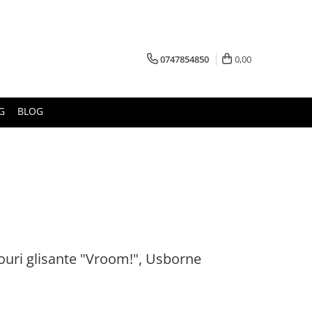
0747854850
0,00
G
BLOG
ouri glisante "Vroom!", Usborne