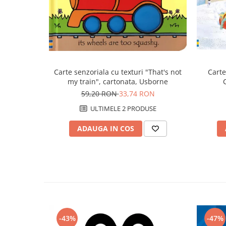
Carte senzoriala cu texturi "That's not
Carte
my train", cartonata, Usborne
59,20 RON
33,74 RON
ULTIMELE 2 PRODUSE
ADAUGA IN COS
-43%
-47%