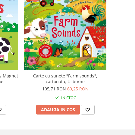
-47%
ls Magnet
Carte cu sunete "Farm sounds",
Carte mu
ne
cartonata, Usborne
canta Mo
Plays M
105,71 RON
60,25 RON
1
IN STOC
ADAUGA IN COS
AD