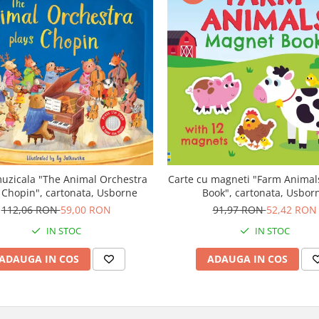
uzicala "The Animal Orchestra
Carte cu magneti "Farm Anima
 Chopin", cartonata, Usborne
Book", cartonata, Usbor
112,06 RON
59,00 RON
91,97 RON
52,42 RON
IN STOC
IN STOC
ADAUGA IN COS
ADAUGA IN COS