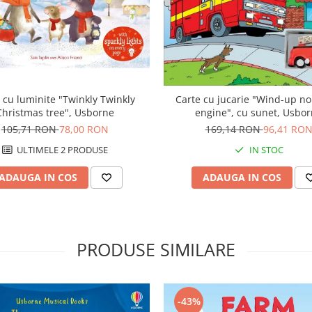
 cu luminite "Twinkly Twinkly
Carte cu jucarie "Wind-up noi
Christmas tree", Usborne
engine", cu sunet, Usbo
105,71 RON
78,00 RON
169,14 RON
96,41 RO
ULTIMELE 2 PRODUSE
IN STOC
ADAUGA IN COS
ADAUGA IN COS
PRODUSE SIMILARE
-43%