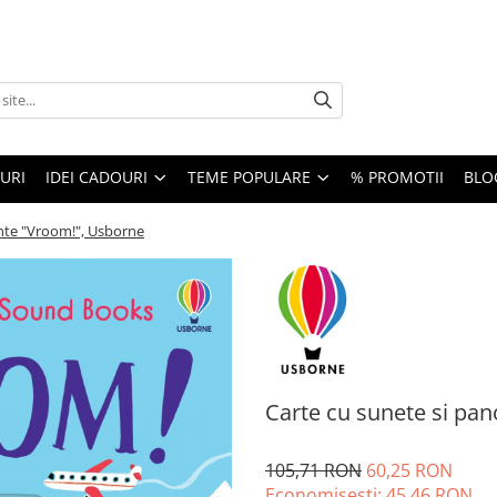
URI
IDEI CADOURI
TEME POPULARE
% PROMOTII
BLO
ante "Vroom!", Usborne
Carte cu sunete si pan
105,71 RON
60,25 RON
Economisesti:
45,46
RON