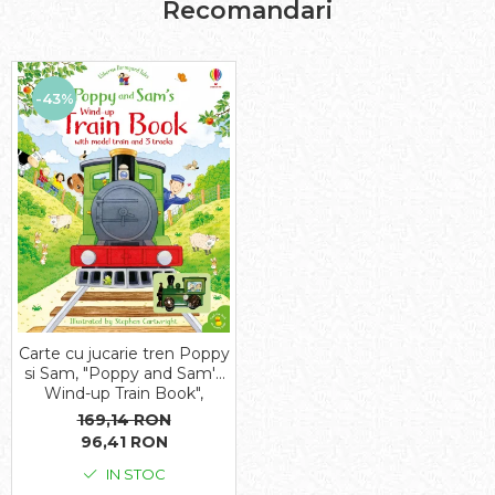
Recomandari
-43%
Carte cu jucarie tren Poppy
si Sam, "Poppy and Sam's
Wind-up Train Book",
Usborne
169,14 RON
96,41 RON
IN STOC