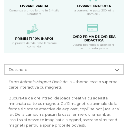
LIVRARE RAPIDA
LIVRARE GRATUITA
Comanda ajunge la tine in 2-4 zile
la comenzile peste 200 lei la
lucratoare
domiciliu
CARD PRIMA DE CARIERA
PRIMESTI 10% INAPOI
DIDACTICA
in puncte de fidelitate la fiecare
Acum poti folosi si acest card
comanda
pentru plata pe site
Descriere
Farm Animals Magnet Book
de la Usborne este o superba
carte interactiva cu magneti.
Bucura-te de ore intregi de joaca creativa cu aceasta
minunata carte cu magneti. Cu 12 magneti cu animale de la
ferma si 5 scene atractive de explorat, copiii se pot juca iar si
iar. De la campuri si pasuni la casa fermierului si hambar,
lasa-i sa-si dezvolte imaginatia alegand, asezand si mutand
magnetii pentru a spune propriile povesti.