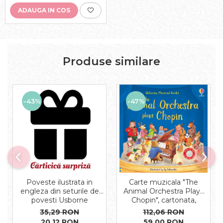
ADAUGA IN COS
Produse similare
-43%
-47%
Carte muzicala "The
Poveste ilustrata in
Animal Orchestra Plays
engleza din seturile de
Chopin", cartonata,
povesti Usborne
Usborne
112,06 RON
35,29 RON
59,00 RON
20,12 RON