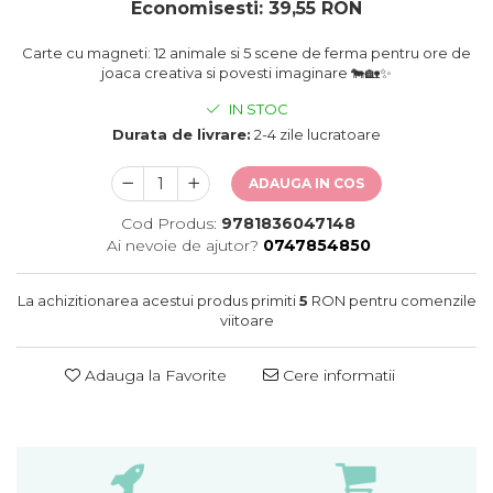
oceane
Economisesti:
39,55
RON
Carte cu magneti: 12 animale si 5 scene de ferma pentru ore de
joaca creativa si povesti imaginare 🐄🏡✨
IN STOC
Durata de livrare:
2-4 zile lucratoare
ADAUGA IN COS
Cod Produs:
9781836047148
Ai nevoie de ajutor?
0747854850
La achizitionarea acestui produs primiti
5
RON pentru comenzile
viitoare
Adauga la Favorite
Cere informatii