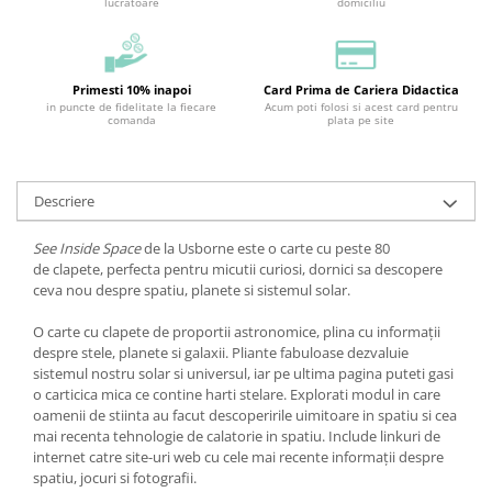
lucratoare
domiciliu
Primesti 10% inapoi
Card Prima de Cariera Didactica
in puncte de fidelitate la fiecare
Acum poti folosi si acest card pentru
comanda
plata pe site
Descriere
See Inside Space
de la Usborne este o carte cu peste 80
de clapete, perfecta pentru micutii curiosi, dornici sa descopere
ceva nou despre spatiu, planete si sistemul solar.
O carte cu clapete de proportii astronomice, plina cu informații
despre stele, planete si galaxii. Pliante fabuloase dezvaluie
sistemul nostru solar si universul, iar pe ultima pagina puteti gasi
o carticica mica ce contine harti stelare. Explorati modul in care
oamenii de stiinta au facut descoperirile uimitoare in spatiu si cea
mai recenta tehnologie de calatorie in spatiu. Include linkuri de
internet catre site-uri web cu cele mai recente informații despre
spatiu, jocuri si fotografii.