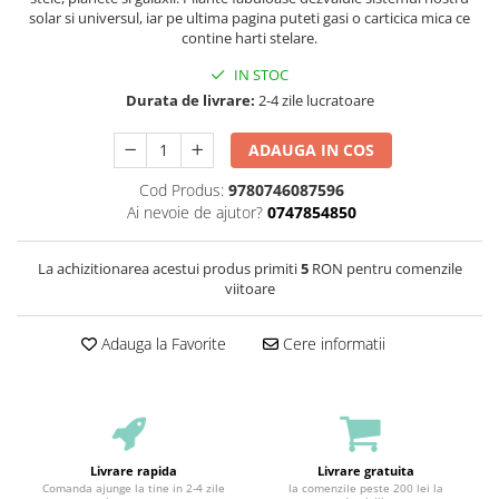
solar si universul, iar pe ultima pagina puteti gasi o carticica mica ce
contine harti stelare.
IN STOC
Durata de livrare:
2-4 zile lucratoare
ADAUGA IN COS
Cod Produs:
9780746087596
Ai nevoie de ajutor?
0747854850
La achizitionarea acestui produs primiti
5
RON pentru comenzile
viitoare
Adauga la Favorite
Cere informatii
Livrare rapida
Livrare gratuita
Comanda ajunge la tine in 2-4 zile
la comenzile peste 200 lei la