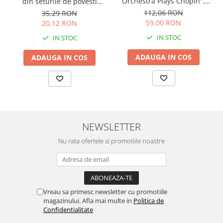
Orchestra Plays Chopin",
din seturile de povesti
cartonata, Usborne
Usborne
112,06 RON
35,29 RON
59,00 RON
20,12 RON
IN STOC
IN STOC
ADAUGA IN COS
ADAUGA IN COS
NEWSLETTER
Nu rata ofertele si promotiile noastre
Vreau sa primesc newsletter cu promotiile
magazinului. Afla mai multe in
Politica de
Confidentialitate