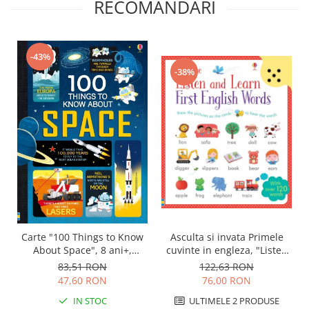
RECOMANDARI
-43%
-38%
Carte "100 Things to Know
Asculta si invata Primele
About Space", 8 ani+,
cuvinte in engleza, "Listen
Usborne
and Learn First English
83,51 RON
122,63 RON
Words", Usborne
47,60 RON
76,00 RON
IN STOC
ULTIMELE 2 PRODUSE