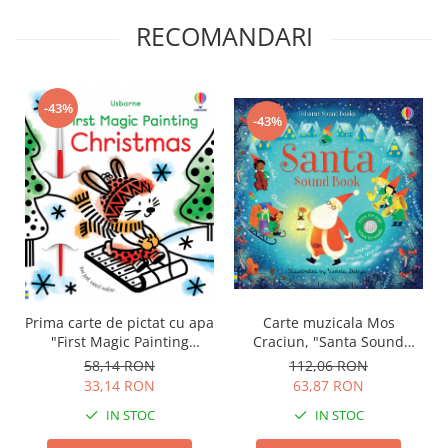
RECOMANDARI
-43%
-43%
Carte muzicala Mos
Prima carte de pictat cu apa
Craciun, "Santa Sound
"First Magic Painting
Book", cartonata, Usborne
Christmas", Usborne
112,06 RON
58,14 RON
63,87 RON
33,14 RON
IN STOC
IN STOC