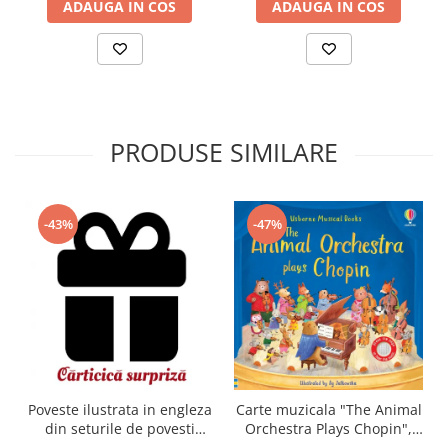
ADAUGA IN COS
ADAUGA IN COS
PRODUSE SIMILARE
-43%
-47%
Carte muzicala "The Animal
Poveste ilustrata in engleza
Orchestra Plays Chopin",
din seturile de povesti
cartonata, Usborne
Usborne