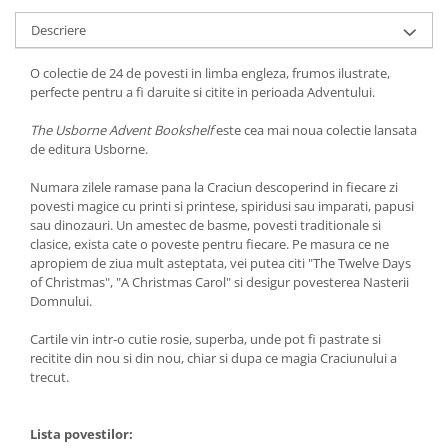
Descriere
O colectie de 24 de povesti in limba engleza, frumos ilustrate,
perfecte pentru a fi daruite si citite in perioada Adventului.
The Usborne Advent Bookshelf
este cea mai noua colectie lansata
de editura Usborne.
Numara zilele ramase pana la Craciun descoperind in fiecare zi
povesti magice cu printi si printese, spiridusi sau imparati, papusi
sau dinozauri. Un amestec de basme, povesti traditionale si
clasice, exista cate o poveste pentru fiecare. Pe masura ce ne
apropiem de ziua mult asteptata, vei putea citi "The Twelve Days
of Christmas", "A Christmas Carol" si desigur povesterea Nasterii
Domnului.
Cartile vin intr-o cutie rosie, superba, unde pot fi pastrate si
recitite din nou si din nou, chiar si dupa ce magia Craciunului a
trecut.
Lista povestilor: