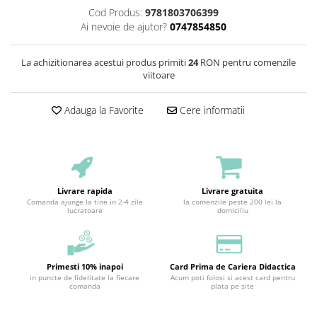
Cod Produs:
9781803706399
Ai nevoie de ajutor?
0747854850
La achizitionarea acestui produs primiti
24
RON pentru comenzile
viitoare
Adauga la Favorite
Cere informatii
Livrare rapida
Livrare gratuita
Comanda ajunge la tine in 2-4 zile
la comenzile peste 200 lei la
lucratoare
domiciliu
Primesti 10% inapoi
Card Prima de Cariera Didactica
in puncte de fidelitate la fiecare
Acum poti folosi si acest card pentru
comanda
plata pe site