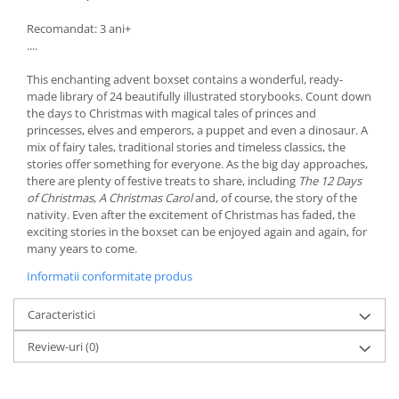
Recomandat: 3 ani+
....
This enchanting advent boxset contains a wonderful, ready-
made library of 24 beautifully illustrated storybooks. Count down
the days to Christmas with magical tales of princes and
princesses, elves and emperors, a puppet and even a dinosaur. A
mix of fairy tales, traditional stories and timeless classics, the
stories offer something for everyone. As the big day approaches,
there are plenty of festive treats to share, including
The 12 Days
of Christmas
,
A Christmas Carol
and, of course, the story of the
nativity. Even after the excitement of Christmas has faded, the
exciting stories in the boxset can be enjoyed again and again, for
many years to come.
Informatii conformitate produs
Caracteristici
Review-uri
(0)