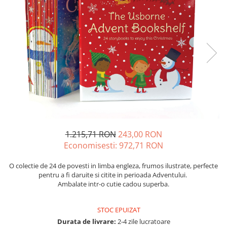
Insecte
Biblia pentru copii
Cuvinte incrucisate
Istorie
Carti cu magneti
Retete de prajituri (baking books)
Mijloace de transport
Carti fold-out
Numere, litere, forme, culori
Carti slot-together
Pasari
Dictionare
Paște
Enciclopedii
Poppy si Sam
Ghid ingrijire animale
Printese, zane si papusi
Programare
Religios
1.215,71 RON
243,00 RON
Scoala
Economisesti:
972,71
RON
Spatiu
O colectie de 24 de povesti in limba engleza, frumos ilustrate, perfecte
Supereroi
pentru a fi daruite si citite in perioada Adventului.
Ambalate intr-o cutie cadou superba.
Unicorni
Vacanta de vara
STOC EPUIZAT
Vietuitoare marine, mari, oceane
Durata de livrare:
2-4 zile lucratoare