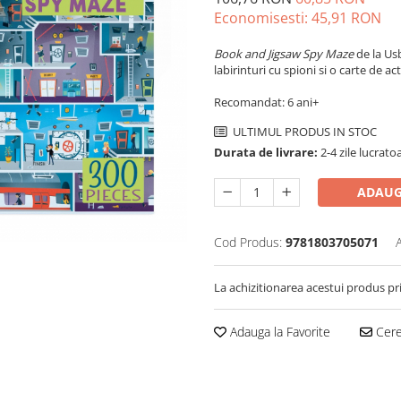
Economisesti:
45,91
RON
Book and Jigsaw Spy Maze
de la Us
labirinturi cu spioni si o carte de acti
Recomandat: 6 ani+
ULTIMUL PRODUS IN STOC
Durata de livrare:
2-4 zile lucrato
ADAUG
Cod Produs:
9781803705071
La achizitionarea acestui produs pr
Adauga la Favorite
Cere 