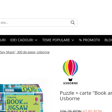
URI
IDEI CADOURI
TEME POPULARE
% PROMOTII
BLO
 Spy Maze", 300 de piese, Usborne
Puzzle + carte "Book a
Usborne
106,76 RON
60,85 RON