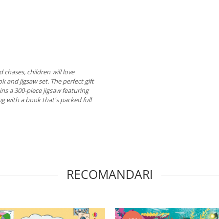
 chases, children will love
k and jigsaw set. The perfect gift
ins a 300-piece jigsaw featuring
g with a book that's packed full
RECOMANDARI