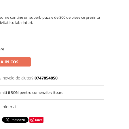
borne contine un superb puzzle de 300 de piese ce prezinta
vitati cu labirinturi.
are
A IN COS
Ai nevoie de ajutor?
0747854850
imiti
6
RON pentru comenzile viitoare
informatii
Save