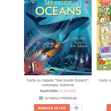
-43%
Carte cu clapete "See Inside Oceans",
Carte c
cartonata, Usborne
94,09 RON
53,63 RON
ULTIMELE 3 PRODUSE
ADAUGA IN COS