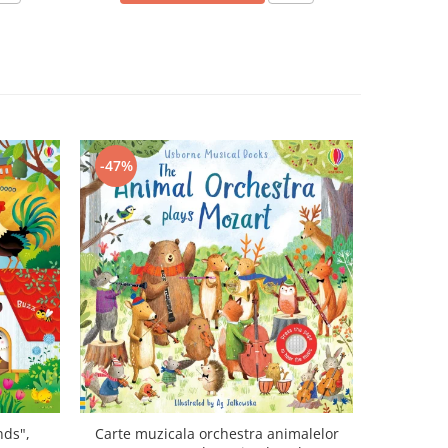
-47%
-43%
nds",
Carte muzicala orchestra animalelor
Carte cu m