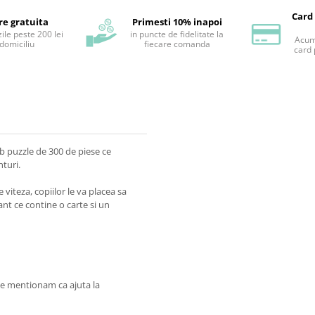
Card
re gratuita
Primesti 10% inapoi
ile peste 200 lei
in puncte de fidelitate la
Acum 
 domiciliu
fiecare comanda
card 
b puzzle de 300 de piese ce
nturi.
 viteza, copiilor le va placea sa
ant ce contine o carte si un
ele mentionam ca ajuta la