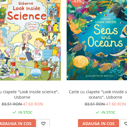
-43%
u clapete "Look inside science",
Carte cu clapete "Look inside 
Usborne
oceans", Usborne
83,51 RON
47,60 RON
83,51 RON
47,60 RON
IN STOC
IN STOC
ADAUGA IN COS
ADAUGA IN COS