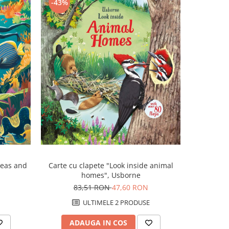
-43%
-43%
Carte cu clapete "Look inside animal
seas and
Carte cu 
homes", Usborne
Galle
83,51 RON
47,60 RON
5
ULTIMELE 2 PRODUSE
ADAUGA IN COS
AD