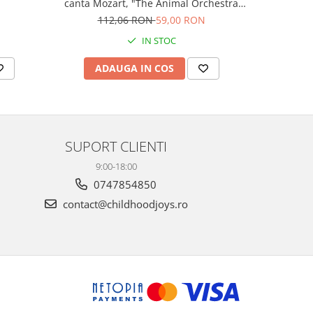
canta Mozart, "The Animal Orchestra
Boo
Plays Mozart", cartonata, Usborne
N
112,06 RON
59,00 RON
9
IN STOC
ADAUGA IN COS
AD
SUPORT CLIENTI
9:00-18:00
0747854850
contact@childhoodjoys.ro