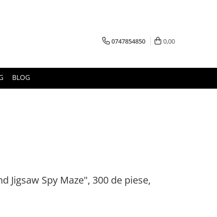
0747854850
0,00
G
BLOG
nd Jigsaw Spy Maze", 300 de piese,