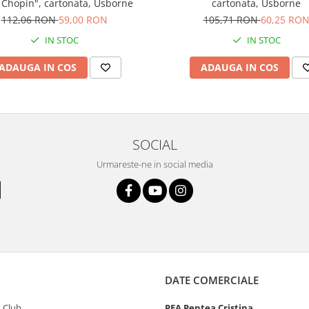
 Chopin", cartonata, Usborne
cartonata, Usborne
112,06 RON
59,00 RON
105,71 RON
60,25 RO
IN STOC
IN STOC
ADAUGA IN COS
ADAUGA IN COS
SOCIAL
Urmareste-ne in social media
DATE COMERCIALE
 Club
PFA Pentea Cristina