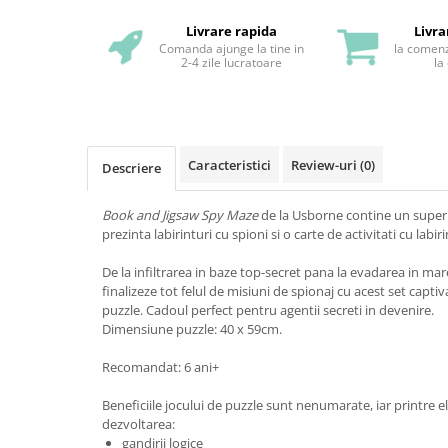
Livrare rapida
Livra
Comanda ajunge la tine in
la comenz
2-4 zile lucratoare
la
Caracteristici
Review-uri
(0)
Descriere
Book and Jigsaw Spy Maze
de la Usborne contine un super
prezinta labirinturi cu spioni si o carte de activitati cu labiri
De la infiltrarea in baze top-secret pana la evadarea in mare
finalizeze tot felul de misiuni de spionaj cu acest set captiv
puzzle. Cadoul perfect pentru agentii secreti in devenire.
Dimensiune puzzle: 40 x 59cm.
Recomandat: 6 ani+
Beneficiile jocului de puzzle sunt nenumarate, iar printre 
dezvoltarea:
gandirii logice