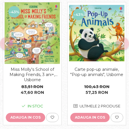
-43%
-43%
Miss Molly's School of
Carte pop-up animale,
Making Friends, 3 ani+,
"Pop-up animals", Usborne
Usborne
83,51 RON
100,43 RON
47,60 RON
57,25 RON
IN STOC
ULTIMELE 2 PRODUSE
ADAUGA IN COS
ADAUGA IN COS