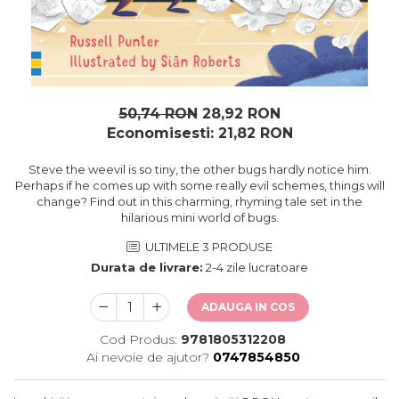
oceane
50,74 RON
28,92 RON
Economisesti:
21,82
RON
Steve the weevil is so tiny, the other bugs hardly notice him.
Perhaps if he comes up with some really evil schemes, things will
change? Find out in this charming, rhyming tale set in the
hilarious mini world of bugs.
ULTIMELE 3 PRODUSE
Durata de livrare:
2-4 zile lucratoare
ADAUGA IN COS
Cod Produs:
9781805312208
Ai nevoie de ajutor?
0747854850