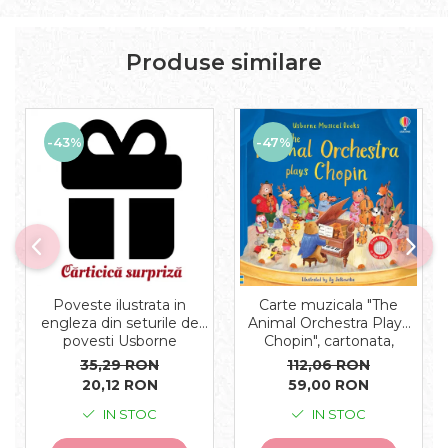
Produse similare
-43%
-47%
Carte muzicala "The
Poveste ilustrata in
Animal Orchestra Plays
engleza din seturile de
Chopin", cartonata,
povesti Usborne
Usborne
112,06 RON
35,29 RON
59,00 RON
20,12 RON
IN STOC
IN STOC