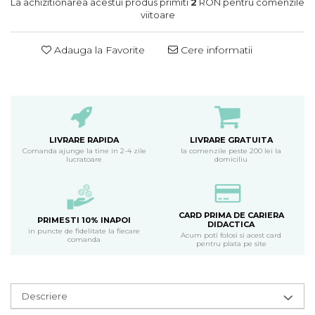
La achizitionarea acestui produs primiti
2
RON pentru comenzile
viitoare
Adauga la Favorite
Cere informatii
LIVRARE RAPIDA
LIVRARE GRATUITA
Comanda ajunge la tine in 2-4 zile
la comenzile peste 200 lei la
lucratoare
domiciliu
CARD PRIMA DE CARIERA
PRIMESTI 10% INAPOI
DIDACTICA
in puncte de fidelitate la fiecare
Acum poti folosi si acest card
comanda
pentru plata pe site
Descriere