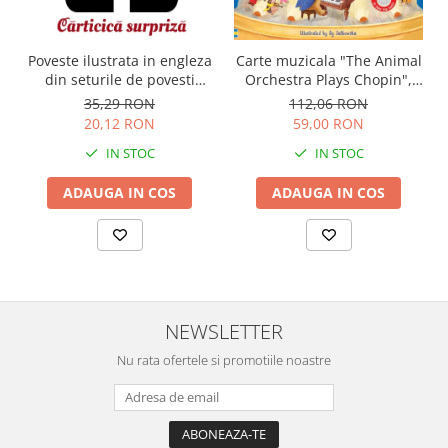
Carte muzicala "The Animal
Poveste ilustrata in engleza
Orchestra Plays Chopin",
din seturile de povesti
cartonata, Usborne
Usborne
112,06 RON
35,29 RON
59,00 RON
20,12 RON
IN STOC
IN STOC
ADAUGA IN COS
ADAUGA IN COS
NEWSLETTER
Nu rata ofertele si promotiile noastre