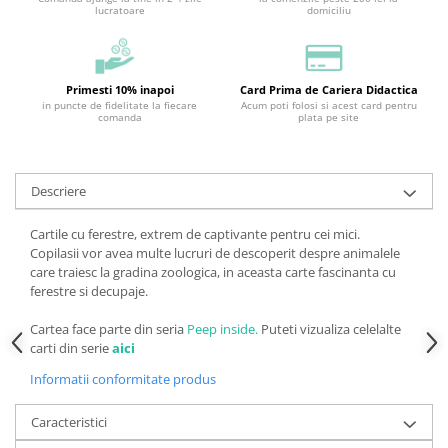
lucratoare
domiciliu
Primesti 10% inapoi
Card Prima de Cariera Didactica
in puncte de fidelitate la fiecare
Acum poti folosi si acest card pentru
comanda
plata pe site
Descriere
Cartile cu ferestre, extrem de captivante pentru cei mici.
Copilasii vor avea multe lucruri de descoperit despre animalele
care traiesc la gradina zoologica, in aceasta carte fascinanta cu
ferestre si decupaje.
Cartea face parte din seria
Peep inside.
Puteti vizualiza celelalte
carti din serie
aici
Informatii conformitate produs
Caracteristici