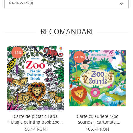
Review-uri
(0)
RECOMANDARI
-43%
-43%
Carte de pictat cu apa
Carte cu sunete "Zoo
"Magic painting book Zoo",
sounds", cartonata,
Usborne
Usborne
58,14 RON
105,71 RON