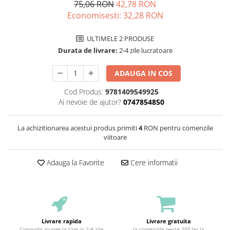
75,06 RON
42,78 RON
Economisesti:
32,28
RON
ULTIMELE 2 PRODUSE
Durata de livrare:
2-4 zile lucratoare
ADAUGA IN COS
Cod Produs:
9781409549925
Ai nevoie de ajutor?
0747854850
La achizitionarea acestui produs primiti
4
RON pentru comenzile
viitoare
Adauga la Favorite
Cere informatii
Livrare rapida
Livrare gratuita
Comanda ajunge la tine in 2-4 zile
la comenzile peste 200 lei la