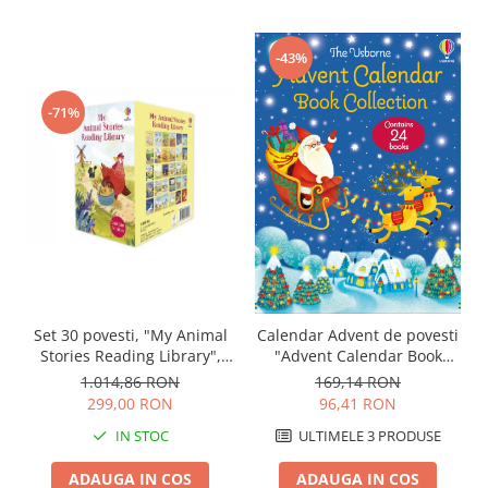
-43%
-71%
Set 30 povesti, "My Animal
Calendar Advent de povesti
Stories Reading Library",
"Advent Calendar Book
Usborne
Collection 2", set albastru,
1.014,86 RON
169,14 RON
Usborne
299,00 RON
96,41 RON
IN STOC
ULTIMELE 3 PRODUSE
ADAUGA IN COS
ADAUGA IN COS