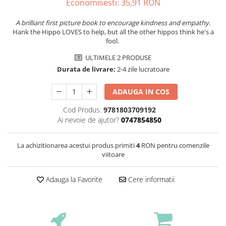
Economisesti:
35,91
RON
A brilliant first picture book to encourage kindness and empathy.
Hank the Hippo LOVES to help, but all the other hippos think he's a
fool.
ULTIMELE 2 PRODUSE
Durata de livrare:
2-4 zile lucratoare
ADAUGA IN COS
Cod Produs:
9781803709192
Ai nevoie de ajutor?
0747854850
La achizitionarea acestui produs primiti
4
RON pentru comenzile
viitoare
Adauga la Favorite
Cere informatii