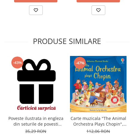
PRODUSE SIMILARE
-43%
-47%
Carte muzicala "The Animal
Poveste ilustrata in engleza
Orchestra Plays Chopin",
din seturile de povesti
cartonata, Usborne
Usborne
112,06 RON
35,29 RON