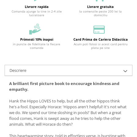
Livrare rapida
Livrare gratuita
Comanda ajunge la tine in 2-4 zile
la comenzile peste 200 lei la
lucratoare
domiciliu
Primesti 10% inapoi
Card Prima de Cariera Didactica
in puncte de fidelitate la fiecare
Acum poti folosi si acest card pentru
comanda
plata pe site
Descriere
A brilliant first picture book to encourage kindness and
empathy.
Hank the Hippo LOVES to help, but all the other hippos think
he's a fool. Especially Horace: 'Hippos aren't helpful! It's not what
we do. We spend our time sloshing in pools!' But when a great
flood comes, Hank is swept away as he tries to help the other
animals. What will Horace do then?
This heartwarming story, told in effortless verse, is bursting with