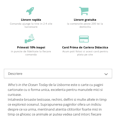
Livrare rapida
Livrare gratuita
Comanda ajunge la tine in 2-4 zile
la comenzile peste 200 lei la
lucratoare
domiciliu
Primesti 10% inapoi
Card Prima de Cariera Didactica
in puncte de fidelitate la fiecare
Acum poti folosi si acest card pentru
comanda
plata pe site
Descriere
Who's in the Ocean Today
de la Usborne este o carte cu pagini
cartonate cu o forma unica, excelenta pentru manutele mici si
curioase.
Intalneste broaste testoase, rechini, delfini si multe altele in timp
ce explorezi oceanul. Suprapunerea paginilor ofera un indiciu
despre ce va urma, mentinand atentia cititorilor foarte mici in
timp ce ghicesc ce animale ar putea vedea cand intorc fiecare