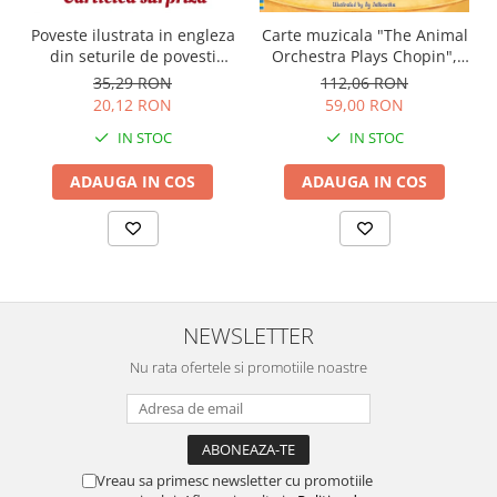
Carte muzicala "The Animal
Poveste ilustrata in engleza
Orchestra Plays Chopin",
din seturile de povesti
cartonata, Usborne
Usborne
112,06 RON
35,29 RON
59,00 RON
20,12 RON
IN STOC
IN STOC
ADAUGA IN COS
ADAUGA IN COS
NEWSLETTER
Nu rata ofertele si promotiile noastre
Vreau sa primesc newsletter cu promotiile