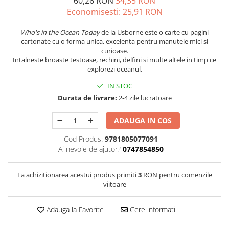
60,26 RON
34,35 RON
Economisesti:
25,91
RON
Who's in the Ocean Today
de la Usborne este o carte cu pagini
cartonate cu o forma unica, excelenta pentru manutele mici si
curioase.
Intalneste broaste testoase, rechini, delfini si multe altele in timp ce
explorezi oceanul.
IN STOC
Durata de livrare:
2-4 zile lucratoare
ADAUGA IN COS
Cod Produs:
9781805077091
Ai nevoie de ajutor?
0747854850
La achizitionarea acestui produs primiti
3
RON pentru comenzile
viitoare
Adauga la Favorite
Cere informatii