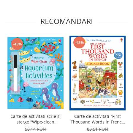
RECOMANDARI
-43%
-43%
Carte de activitati scrie si
Carte de activitati "First
sterge "Wipe-clean
Thousand Words in French
aquarium activities",
Sticker Book", 500 stickers,
58,14 RON
83,51 RON