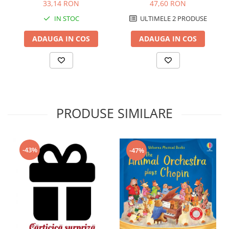
reutilizabila, Usborne
Usborne
33,14 RON
47,60 RON
IN STOC
ULTIMELE 2 PRODUSE
ADAUGA IN COS
ADAUGA IN COS
PRODUSE SIMILARE
-43%
-47%